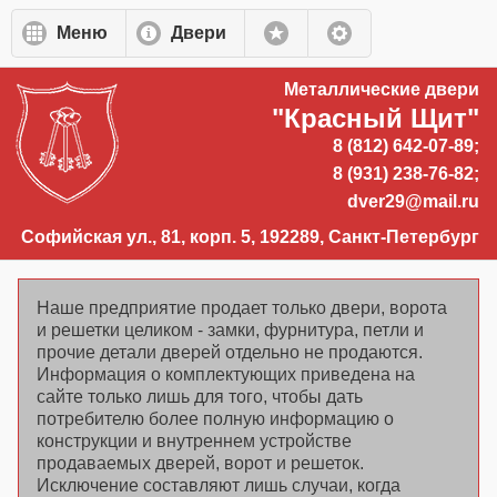
Перейти к основному содержанию
Меню
Двери
Металлические двери
"Красный Щит"
8 (812) 642-07-89;
8 (931) 238-76-82;
dver29@mail.ru
Софийская ул., 81, корп. 5, 192289, Санкт-Петербург
Наше предприятие продает только двери, ворота
и решетки целиком - замки, фурнитура, петли и
прочие детали дверей отдельно не продаются.
Информация о комплектующих приведена на
сайте только лишь для того, чтобы дать
потребителю более полную информацию о
конструкции и внутреннем устройстве
продаваемых дверей, ворот и решеток.
Исключение составляют лишь случаи, когда