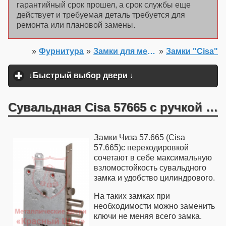
гарантийный срок прошел, а срок службы еще
действует и требуемая деталь требуется для
ремонта или плановой замены.
»
Фурнитура
»
Замки для металлических дверей
»
Замки "Cisa"
Главная
↓Быстрый выбор двери ↓
click to expand content
Сувальдная Cisa 57665 с ручкой с перекодировкой
Замки Чиза 57.665 (Cisa
57.665)с перекодировкой
сочетают в себе максимальную
взломостойкость сувальдного
замка и удобство цилиндрового.
На таких замках при
необходимости можно заменить
ключи не меняя всего замка.