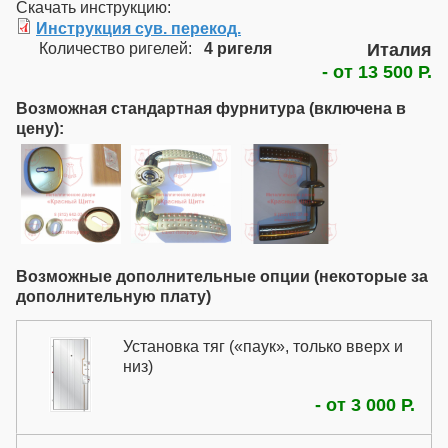
Скачать инструкцию:
Инструкция сув. перекод.
Количество ригелей:
4 ригеля
Италия
- от 13 500 Р.
Возможная стандартная фурнитура (включена в
цену):
Возможные дополнительные опции (некоторые за
дополнительную плату)
Установка тяг («паук», только вверх и
низ)
Вертикальные тяги позволяют
- от 3 000 Р.
дополнительно запирать полотно
вверх - в оголовок рамы и вниз - в