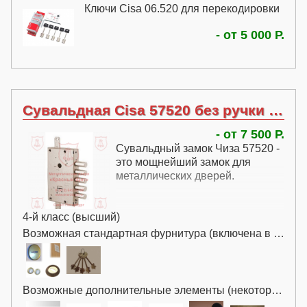
Ключи Cisa 06.520 для перекодировки
порог. Они также предназначены для
усиления взломостойкости, поэтому и
В нашей компании можно приобрести
- от 5 000 Р.
оказались в этом разделе.
ключи Cisa 06.520 для перекодировки
сувальдного замка.
Сувальдная Cisa 57520 без ручки без перекодировки
- от 7 500 Р.
Сувальдный замок Чиза 57520 -
это мощнейший замок для
металлических дверей.
4-й класс (высший)
Возможная стандартная фурнитура (включена в цену):
Возможные дополнительные элементы (некоторые за дополнительную плату):