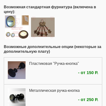
Возможная стандартная фурнитура (включена в
цену):
Возможные дополнительные опции (некоторые за
дополнительную плату)
Пластиковая "Ручка-кнопка"
Это простейшая ручка для установки
- от 150 Р.
на металлические двери. Это
достаточно надежная ручка, которая
подходит как для дверей в квартиры,
Металлическая ручка-кнопка
так и для металлических дверей в
общественных местах.
Металлическая ручка-кнопка - это
- от 250 Р.
прочная ручка для недорогих дверей.