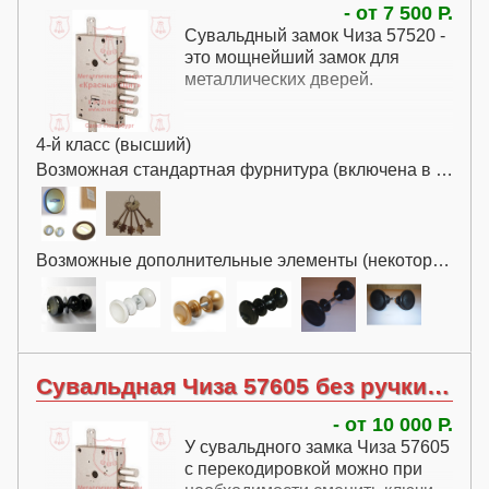
металлическую дверь ручку можно
- от 7 500 Р.
прикрутить в любое место, хоть
Сувальдный замок Чиза 57520 -
посередине двери, поэтому здесь
это мощнейший замок для
применяются ручки без выноса – у
металлических дверей.
таких ручек нет момента, поэтому
крепление служит дольше.
4-й класс (высший)
Возможная стандартная фурнитура (включена в цену):
Возможные дополнительные элементы (некоторые за дополнительную плату):
Сувальдная Чиза 57605 без ручки с перекодировкой
- от 10 000 Р.
У сувальдного замка Чиза 57605
с перекодировкой можно при