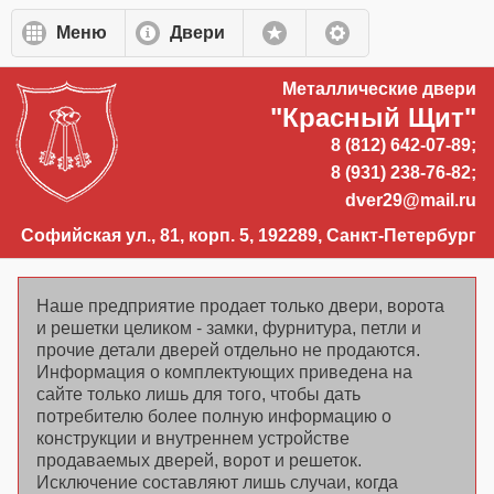
Перейти к основному содержанию
Меню
Двери
Металлические двери
"Красный Щит"
8 (812) 642-07-89;
8 (931) 238-76-82;
dver29@mail.ru
Софийская ул., 81, корп. 5, 192289, Санкт-Петербург
Наше предприятие продает только двери, ворота
и решетки целиком - замки, фурнитура, петли и
прочие детали дверей отдельно не продаются.
Информация о комплектующих приведена на
сайте только лишь для того, чтобы дать
потребителю более полную информацию о
конструкции и внутреннем устройстве
продаваемых дверей, ворот и решеток.
Исключение составляют лишь случаи, когда