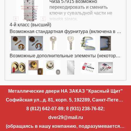
Чиза 57915 возможно
перекодировать и сменить
ключи у сувальдной части не
меняя замок.
4-й класс (высший)
Возможная стандартная фурнитура (включена в цену):
Возможные дополнительные элементы (некоторые за дополнительную плату):
Металлические двери НА ЗАКАЗ "Красный Щит"
Софийская ул., д. 81, корп. 5, 192289, Санкт-Петербург
8 (812) 642-07-89
;
8 (931) 238-76-82
;
dver29@mail.ru
(обращаясь в нашу компанию, подразумевается, что вы разрешаете использовать свои контактные данные для уточнения деталей запроса и направления ответа на запрос)