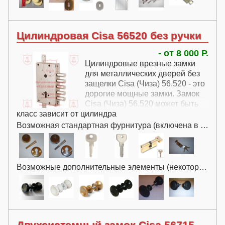
Цилиндровая Cisa 56520 без ручки
- от 8 000 Р.
Цилиндровые врезные замки
для металлических дверей без
защелки Cisa (Чиза) 56.520 - это
дорогие мощные замки. Замок
Cisa (Чиза) 56.520 может быть
класс зависит от цилиндра
установлен как в качестве
основного замка, так и в
Возможная стандартная фурнитура (включена в цену):
качестве дополнительного.
Возможные дополнительные элементы (некоторые за дополнительную плату):
Двухсистемный замок Cisa 56715