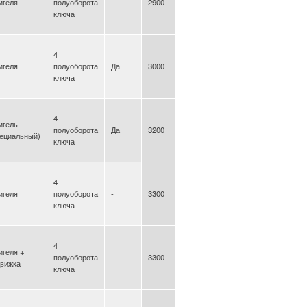
игеля
полуоборота
-
2900
ключа
4
игеля
полуоборота
Да
3000
ключа
4
игель
полуоборота
Да
3200
пециальный)
ключа
4
игеля
полуоборота
-
3300
ключа
4
игеля +
полуоборота
-
3300
движка
ключа