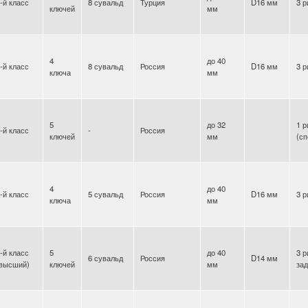
-й класс
8 сувальд
Турция
D16 мм
3 р
ключей
мм
4
до 40
-й класс
8 сувальд
Россия
D16 мм
3 р
ключа
мм
5
до 32
1 р
-й класс
-
Россия
ключей
мм
(с
4
до 40
-й класс
5 сувальд
Россия
D16 мм
3 р
ключа
мм
-й класс
5
до 40
3 р
6 сувальд
Россия
D14 мм
(высший)
ключей
мм
за