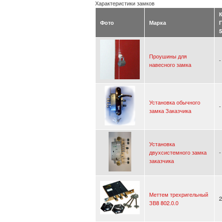
Характеристики замков
Фото
Марка
5
Проушины для
-
навесного замка
Установка обычного
-
замка Заказчика
Установка
двухсистемного замка
-
заказчика
Меттем трехригельный
2
ЗВ8 802.0.0