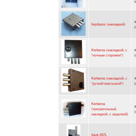
ц
4
Керберос (накладной)
Kerberos (накладной, с
4
"ночным сторожем")
Kerberos (накладной, с
4
"ручкой-вертушкой")
Kerberos
4
(трехригельный,
накладной, с защелкой)
Кале 257L