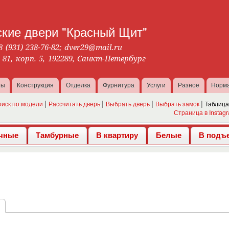
Перейти к
основному
кие двери "Красный Щит"
содержанию
8 (931) 238-76-82
;
dver29@mail.ru
. 81, корп. 5, 192289, Санкт-Петербург
ны
Конструкция
Отделка
Фурнитура
Услуги
Разное
Норм
оиск по модели
Рассчитать дверь
Выбрать дверь
Выбрать замок
Таблица
Страница в Instag
чные
Тамбурные
В квартиру
Белые
В подъ
в
(активная вкладка)