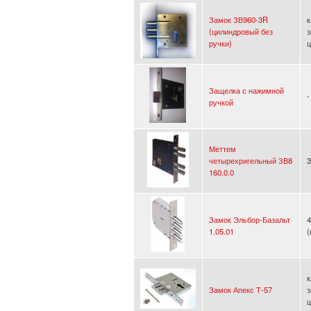
Замок ЗВ960-3R
к
(цилиндровый без
з
ручки)
ц
Защелка с нажимной
-
ручкой
Меттем
четырехригельный ЗВ8
3
160.0.0
Замок Эльбор-Базальт
4
1.05.01
к
Замок Апекс Т-57
з
ц