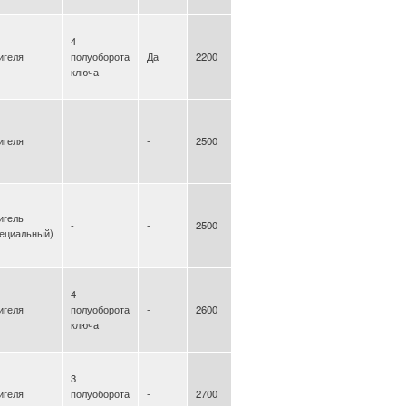
4
игеля
полуоборота
Да
2200
ключа
игеля
-
2500
игель
-
-
2500
пециальный)
4
игеля
полуоборота
-
2600
ключа
3
игеля
полуоборота
-
2700