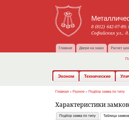
Металличес
8 (812) 642-07-89
;
Софийская ул., д
Главная
Двери на заказ
Расчет це
Главное меню
П
Эконом
Технические
Ули
Главная
»
Разное
»
Подбор замка по типу
Вы здесь
Характеристики замко
Подбор замка по типу
Таблица замков
Главные вкладки