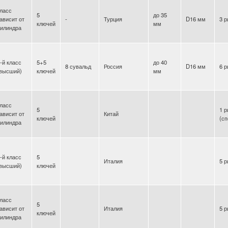
ласс
5
до 35
ависит от
-
Турция
D16 мм
3 р
ключей
мм
илиндра
-й класс
5+5
до 40
8 сувальд
Россия
D16 мм
6 р
(высший)
ключей
мм
ласс
5
1 р
ависит от
Китай
ключей
(с
илиндра
-й класс
5
Италия
5 р
(высший)
ключей
ласс
5
ависит от
Италия
5 р
ключей
илиндра