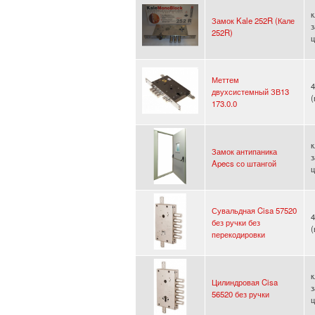
к
Замок Kale 252R (Кале
з
252R)
ц
Меттем
4
двухсистемный ЗВ13
173.0.0
к
Замок антипаника
з
Apecs со штангой
ц
Сувальдная Cisa 57520
4
без ручки без
перекодировки
к
Цилиндровая Cisa
з
56520 без ручки
ц