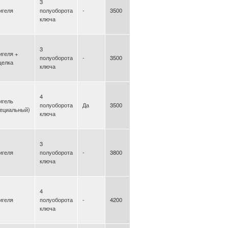
3
игеля
полуоборота
-
3500
ключа
3
игеля +
полуоборота
-
3500
щелка
ключа
4
игель
полуоборота
Да
3500
пециальный)
ключа
3
игеля
полуоборота
-
3800
ключа
4
игеля
полуоборота
-
4200
ключа