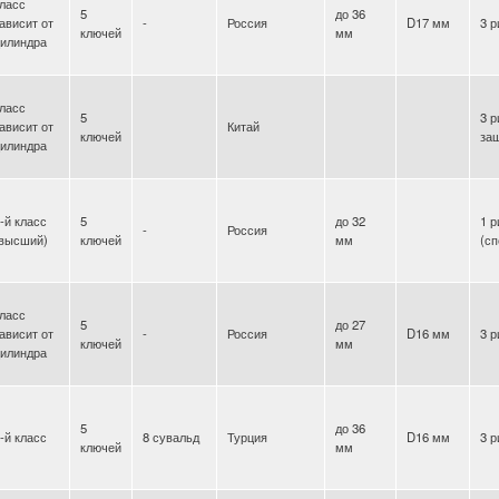
ласс
5
до 36
ависит от
-
Россия
D17 мм
3 р
ключей
мм
илиндра
ласс
5
3 р
ависит от
Китай
ключей
за
илиндра
-й класс
5
до 32
1 р
-
Россия
(высший)
ключей
мм
(с
ласс
5
до 27
ависит от
-
Россия
D16 мм
3 р
ключей
мм
илиндра
5
до 36
-й класс
8 сувальд
Турция
D16 мм
3 р
ключей
мм