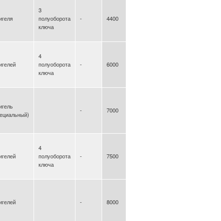
3
игеля
полуоборота
-
4400
ключа
4
игелей
полуоборота
-
6000
ключа
игель
-
7000
пециальный)
4
игелей
полуоборота
-
7500
ключа
игелей
-
8000