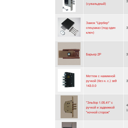
3
(сувальдный)
Замок "Цербер"
спецзаказ (под один
3
ключ)
Барьер 2Р
3
Меттем с нажимной
ручкой (без н. с.) зв9
3
143.0.0
"Эльбор 1.05.41" с
4
ручкой и задвижкой
"ночной сторож"