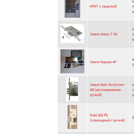
к
КРИТ с защелкой
з
ц
к
Замок Апекс Т-52
з
ц
4
Замок Барьер 4Р
Замок Крит-Ассистент
к
А8 (автозакрывание
з
ручкой)
ц
Kale 252 RL
3
(сувальдный с ручкой)