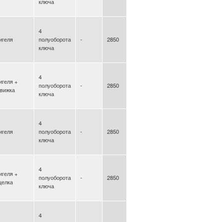
ключа
4
игеля
полуоборота
-
2850
ключа
4
игеля +
полуоборота
-
2850
движка
ключа
4
игеля
полуоборота
-
2850
ключа
4
игеля +
полуоборота
-
2850
щелка
ключа
4