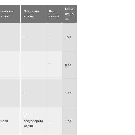
Цена
личество
Обороты
Доп.
от, Р.
гелей
ключа
ключи
-
-
150
-
-
500
-
-
1000
2
игеля
полуоборота
-
1200
ключа