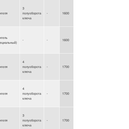
3
игеля
полуоборота
-
1600
ключа
игель
-
-
1600
пециальный)
4
игеля
полуоборота
-
1700
ключа
4
игеля
полуоборота
-
1700
ключа
3
игеля
полуоборота
-
1700
ключа