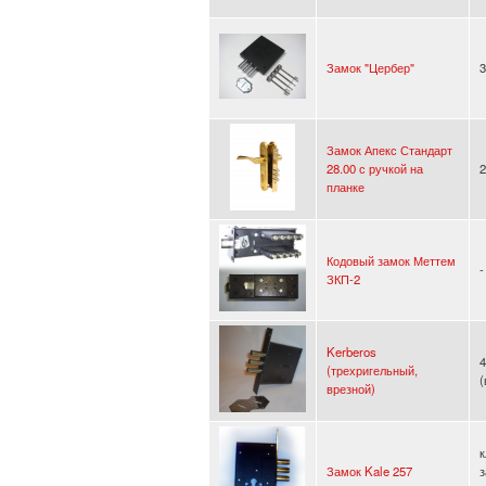
Замок "Цербер"
3
Замок Апекс Стандарт
28.00 с ручкой на
2
планке
Кодовый замок Меттем
-
ЗКП-2
Kerberos
4
(трехригельный,
врезной)
к
Замок Kale 257
з