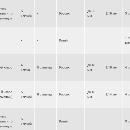
ласс
5
до 35
ависит от
-
Россия
D16 мм
3 р
ключей
мм
илиндра
1 р
-
-
Китай
(с
4
до 40
-й класс
5 сувальд
Россия
D16 мм
4 р
ключа
мм
-й класс
5
до 40
6 сувальд
Россия
D14 мм
4 р
(высший)
ключей
мм
ласс
5
ависит от
Китай
3 р
ключей
илиндра