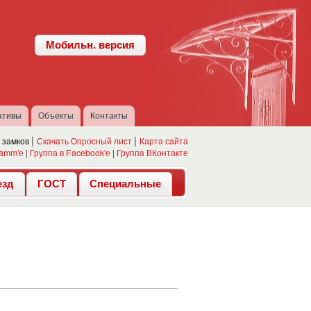
Мобильн. версия
ативы
Объекты
Контакты
 замков
Скачать Опросный лист
Карта сайта
ramm'е
|
Группа в Facebook'е
|
Группа ВКонтакте
езд
ГОСТ
Специальные