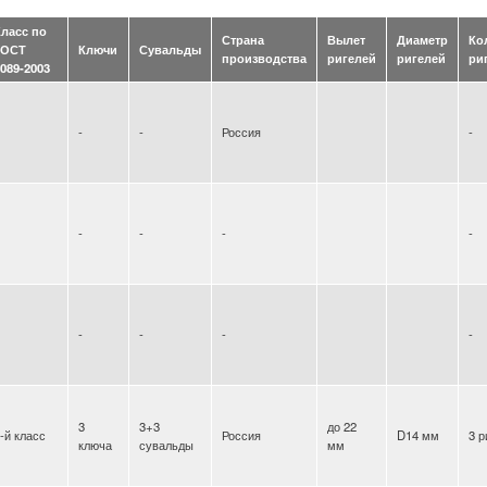
Класс по
Страна
Вылет
Диаметр
Ко
ГОСТ
Ключи
Сувальды
производства
ригелей
ригелей
ри
089-2003
-
-
Россия
-
-
-
-
-
-
-
-
-
3
3+3
до 22
-й класс
Россия
D14 мм
3 р
ключа
сувальды
мм