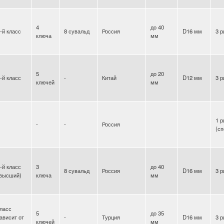
4
до 40
-й класс
8 сувальд
Россия
D16 мм
3 р
ключа
мм
5
до 20
-й класс
-
Китай
D12 мм
3 р
ключей
мм
1 р
-
-
Россия
(с
-й класс
3
до 40
8 сувальд
Россия
D16 мм
3 р
(высший)
ключа
мм
ласс
5
до 35
ависит от
-
Турция
D16 мм
3 р
ключей
мм