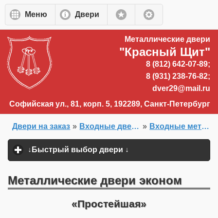
Перейти к основному содержанию
Меню
Двери
Металлические двери
"Красный Щит"
8 (812) 642-07-89;
8 (931) 238-76-82;
dver29@mail.ru
Софийская ул., 81, корп. 5, 192289, Санкт-Петербург
Двери на заказ
»
Входные двери на заказ
»
Входные металлические двери в квартиру
Главная
»
↓Быстрый выбор двери ↓
click to expand content
Металлические двери эконом
Простейшая