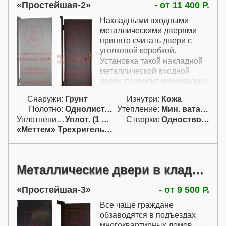
Простейшая-2
- от 11 400 Р.
Накладными входными
металлическими дверями
принято считать двери с
уголковой коробкой.
Установка такой накладной
металлической входной
двери позволит минимально
заузить проем и отказаться
Снаружи:
Грунт
Изнутри:
Кожа
от наличников. Также дверь
Полотно:
Однолист. проф.
Утепление:
Мин. вата / пенопл.
с такой коробкой может
Уплотнение:
Уплот. (1 конт.)
Створки:
Одностворчатая (А)
потребоваться купить, когда
«Меттем» Трехригельный
требуется установка теплой
двери, так как такая коробка
будет теплее, так как в ней
нет воздуха. Здесь
Металлические двери в кладовку
представлена и рассчитана
самая недорогая модель с
Простейшая-3
- от 9 500 Р.
коробкой из уголка 40. Для
дополнительной тепло-
Все чаще граждане
шумоизоляции здесь
обзаводятся в подъездах
применяется внутренняя
многоквартирных домов