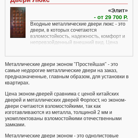
размер вашего проема. Этот раздел
посвящен установке входных квартирных
Элит
дверей в обычные квартиры, то есть
- от 29 700 Р.
дверей с одной створкой. Если вам
Входные металлические двери люкс - это
необходима замена квартирной двери в
двери, в которых сочетаются
домах старого фонда, то есть
взломостойкость, надежность, комфорт и
двухстворчатой двери, то вашу дверь
непревзойденный внешний вид. Цена
имеет смысл поискать в разделе
элитных дверей люкс включает все
Двухстворчатые двери. Мы также можем
необходимые элементы для обеспечения
предожить квартирные стальные
такого сочетания. Элитные двери на заказ
усиленные двери, двери с усиленной
Металлические двери эконом "Простейшая" - это
могут быть любой расцветки и
звукоизоляцией и бронированные
самые недорогие металлические двери на заказ,
комплектоваться любыми замками.
квартирные двери. Это непрайсовые
предназначенные, главным образом, для установки в
Купить дорогие входные двери люкс
позиции, поэтому по всем вопросам
квартирах.
можно как топовыми европейскими
связанным с ними, вам необходимо
замками, так и с мощнейшими русскими.
запрашивать информацию по телефону
Цена эконом-дверей сравнима с ценой китайских
Эксклюизивные двери на заказ можно
или электронной почте у наших
дверей и металлических дверей Форпост, но эконом-
укомплектовать всеми дополнительными
менеджеров в СПб.
двери считаются взломостойкими, так как
элементами - вертикальными тягами,
изготавливаются из металла, толщиной 2 мм и
мощным притвором, задвижками и
укомплектованы взломостойкими отечественными
прочими элементами.
замками.
Металлические двери эконом - это однолистовые