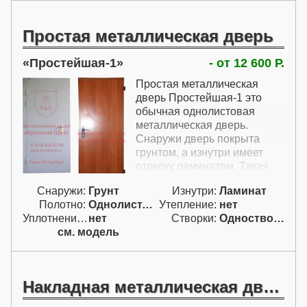
Простая металлическая дверь
Простейшая-1
- от 12 600 Р.
Простая металлическая
дверь Простейшая-1 это
обычная однолистовая
металлическая дверь.
Снаружи дверь покрыта
грунтом, а изнутри имеет
отделку ламинатом. Такая
металлическая дверь
Снаружи:
Грунт
Изнутри:
Ламинат
Простейшая-1
Полотно:
Однолист. проф.
Утепление:
нет
комплектуется замком
Уплотнение:
нет
Створки:
Одностворчатая (А)
Эльбор с нажимной ручкой.
см. модель
В стоимость также включены
две петли без подшипников,
Накладная металлическая дверь