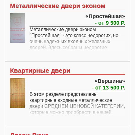
Металлические двери эконом
Простейшая
- от 9 500 Р.
Металлические двери эконом
"Простейшая" - это класс недорогих, но
очень надежных входных железных
дверей. Здесь собраны недорогие
однолистовые двери, главным образом,
для установки внутри помещений.
Металлические двери эконом
Квартирные двери
"Простейшая" изготавливаются на заказ,
поэтому могут быть изготовлены для
Вершина
любого дверного проема.
- от 13 500 Р.
В этом разделе представлены
квартирные входные металлические
двери СРЕДНЕЙ ЦЕНОВОЙ КАТЕГОРИИ,
которые можно приобрести в нашей
компании в СПб. Все двери
изготавливаются на заказ, поэтому вы
можете купить квартирные двери под