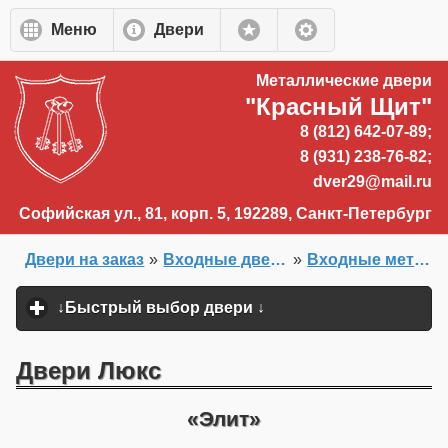
Перейти к основному содержанию
Меню
Двери
Металлические двери
"Красный Щит"
8 (812) 642-07-89;
8 (931) 238-76-82;
dver29@mail.ru
Софийская ул., 81, корп. 5, 192289, Санкт-Петербург
Двери на заказ
»
Входные двери на заказ
»
Входные металлические двери в квартиру
Главная
»
↓Быстрый выбор двери ↓
click to expand content
Двери Люкс
Элит