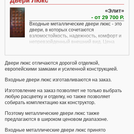
Двери Люкс
размер вашего проема. Этот раздел
посвящен установке входных квартирных
Элит
дверей в обычные квартиры, то есть
- от 29 700 Р.
дверей с одной створкой. Если вам
Входные металлические двери люкс - это
необходима замена квартирной двери в
двери, в которых сочетаются
домах старого фонда, то есть
взломостойкость, надежность, комфорт и
двухстворчатой двери, то вашу дверь
непревзойденный внешний вид. Цена
имеет смысл поискать в разделе
элитных дверей люкс включает все
Двухстворчатые двери. Мы также можем
необходимые элементы для обеспечения
предожить квартирные стальные
такого сочетания. Элитные двери на заказ
усиленные двери, двери с усиленной
Двери люкс
отличаются дорогой отделкой,
могут быть любой расцветки и
звукоизоляцией и бронированные
европейскими замками и усиленной конструкцией.
комплектоваться любыми замками.
квартирные двери. Это непрайсовые
Купить дорогие входные двери люкс
позиции, поэтому по всем вопросам
Входные двери люкс
изготавливаются на заказ.
можно как топовыми европейскими
связанным с ними, вам необходимо
замками, так и с мощнейшими русскими.
Изготовление на заказ позволяет не только выбрать
запрашивать информацию по телефону
Эксклюизивные двери на заказ можно
любую расцветку и отделку, но также позволяет
или электронной почте у наших
укомплектовать всеми дополнительными
собирать комплектацию как конструктор.
менеджеров в СПб.
элементами - вертикальными тягами,
Поэтому
металлические двери люкс
также
мощным притвором, задвижками и
предлагаются в широком ценовом диапазоне.
прочими элементами.
Входные металлические двери люкс
принято