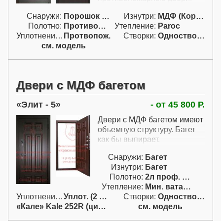
Противопожарные
Снаружи:
Порошок "Антик"
Изнутри:
МДФ (Корея)
ламинированные двери
Полотно:
Противопожарн.
Утепление:
Paroc
могут быть с различными
Уплотнение:
Протвопож.
Створки:
Одностворчатая (А)
оттенками ценных пород
см. модель
древесины. На панелях МДФ
можно сделать фрезеровку,
поэтому такие
противопожарные двери
Двери с МДФ багетом
могут быть филенчатыми.
Противопожарные двери с
Элит - 5
- от 45 800 Р.
МДФ панелями,
предлагаемые на этой
Двери с МДФ багетом имеют
странице, снаружи покрыты
объемную структуру. Багет
порошковым покрытием
как бы выпирает.
антик, но можно и снаружи
установить панель МДФ.
Снаружи:
Багет
Ламинированные
Изнутри:
Багет
противопожарные
Полотно:
2л проф. двойн.
металлические двери
Утепление:
Мин. вата / пенопл.
устанавливают только
Уплотнение:
Уплот. (2 конт.)
Створки:
Одностворчатая (А)
внутри помещений, поэтому
«Кале» Kale 252R (цил. с ручк.)
см. модель
во влагостойкой панели