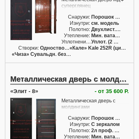
суперглянец
Снаружи:
Порошок RAL
Изнутри:
см. модель
Полотно:
Двухлист. проф.
Утепление:
Мин. вата / пенопл.
Уплотнение:
Уплот. (2 конт.)
Створки:
Одностворчатая (А)
«Кале» Kale 252R (цил. с ручк.)
«Чиза» Сувальдн. без ручк.
Металлическая дверь с молдингами
Элит - 8
- от 35 600 Р.
Металлическая дверь с
молдингами
Снаружи:
Порошок RAL
Изнутри:
С зеркалом
Полотно:
2л проф. двойн.
Утепление:
Мин. вата / пенопл.