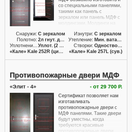
со специальными панелями,
такими как панель с
зеркалом или панель МДФ с
молдингами. Молдинги на
входных дверях премиум
Снаружи:
С зеркалом
Изнутри:
С зеркалом
класса представляют собой
Полотно:
2л гнут. двойн.
Утепление:
Мин. вата / пенопл.
хромированные
Уплотнение:
Уплот. (2 конт.)
Створки:
Одностворчатая (А)
металлические элементы,
«Кале» Kale 252R (цил. с ручк.)
«Кале» Kale 257L (сув.)
встроенные в панель.
Молдинги на металлических
дверях премиум могут быть
различной формы и
Противопожарные двери МДФ
размеров; могут быть
расположены в различных
Элит - 4
- от 29 700 Р.
местах панели.
Металлические двери
Сертификат позволяет нам
премиум класса могут быть с
изготавливать
панелями с молдингами с
противопожарные двери с
обеих сторон, так и с
МДФ панелями. Такие двери
панелью только с одной,
будут уместны, когда
чаще всего с внутренней
требуются красивые
стороны.
противопожарные двери.