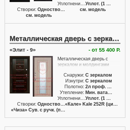
Уплотнение:
Уплот. (1 конт.)
Створки:
Одностворчатая (А)
см. модель
см. модель
Металлическая дверь с зеркалом и молдингами
Элит - 9
- от 55 400 Р.
Металлическая дверь с
зеркалом и молдингами
Снаружи:
С зеркалом
Изнутри:
С зеркалом
Полотно:
2л проф. двойн.
Утепление:
Мин. вата / пенопл.
Уплотнение:
Уплот. (1 конт.)
Створки:
Одностворчатая (А)
«Кале» Kale 252R (цил. с ручк.)
«Чиза» Сув. с ручк. (перекод.)