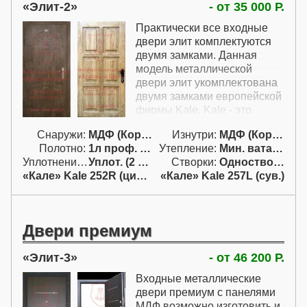
Элит-2
- от 35 000 Р.
повторить дверь, которую
вы уже у кого видели и она
Практически все входные
вам очень сильно
двери элит комплектуются
понравилась.
двумя замками. Данная
модель металлической
двери элит укомплектована
двумя замками европейской
фирмы Kale. Kale - это
мощные и крепкие замки,
Снаружи:
МДФ (Корея)
Изнутри:
МДФ (Корея)
которые делают эту
Полотно:
1л проф. двойн.
Утепление:
Мин. вата / пенопл.
стальную дверь элит по-
Уплотнение:
Уплот. (2 конт.)
Створки:
Одностворчатая (А)
настоящему взломостойкой.
«Кале» Kale 252R (цил. с ручк.)
«Кале» Kale 257L (сув.)
Дверь элит оснащена двумя
контурами уплотнения и
обладает превосходной
тепло- и звукоизоляцией.
Двери премиум
Элит-3
- от 46 200 Р.
Входные металлические
двери премиум с панелями
МДФ возможно изготовить и