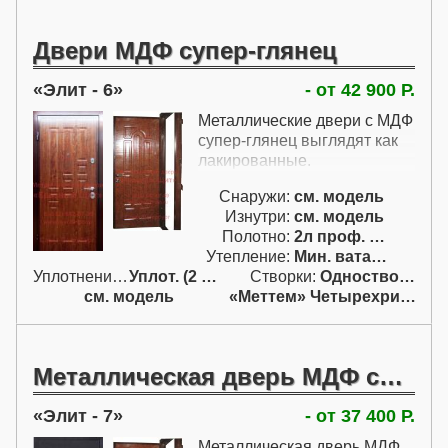
МДФ нет необходимости.
Шпонированые
Двери МДФ супер-глянец
противопожарные двери мы
не изготавливаем, так как и
Элит - 6
даже с панелями МДФ с
- от 42 900 Р.
полимерной пленкой
Металлические двери с МДФ
противопожарные двери
супер-глянец выглядят как
запрашиваются не очень
лакированные.
часто. Но вы можете сами
приобрести у производителя
Снаружи:
см. модель
шпонированных панелей
Изнутри:
см. модель
такую панель и мы приклеим
Полотно:
2л проф. двойн.
панель на нашу дверь.
Утепление:
Мин. вата / пенопл.
Возможно это окажется
Уплотнение:
Уплот. (2 конт.)
Створки:
Одностворчатая (А)
даже менее затратно.
см. модель
«Меттем» Четырехригельный
Кашированные
противопожарные двери (с
отделкой ламинатом) мы
также не сертифицировали,
Металлическая дверь МДФ суперглянец
но их и спрашивают еще
реже даже чем с панелями
Элит - 7
- от 37 400 Р.
МДФ.
Металлическая дверь МДФ