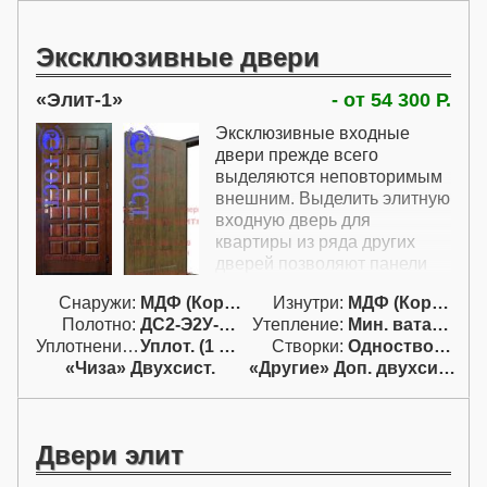
Эксклюзивные двери
Элит-1
- от 54 300 Р.
Эксклюзивные входные
двери прежде всего
выделяются неповторимым
внешним. Выделить элитную
входную дверь для
квартиры из ряда других
дверей позволяют панели
МДФ индивидуального
Снаружи:
МДФ (Корея)
Изнутри:
МДФ (Корея)
изготовления. Панели для
Полотно:
ДС2-Э2У-От2
Утепление:
Мин. вата / пенопл.
дверей эксклюзив можно
Уплотнение:
Уплот. (1 конт.)
Створки:
Одностворчатая (А)
изготовить с любой
«Чиза» Двухсист.
«Другие» Доп. двухсист.
расцветкой и рисунком
фрезеровки. При этом
можно сделать либо элитную
дверь в квартиру, которая
Двери элит
больше в природе ни у кого
не встречается, либо