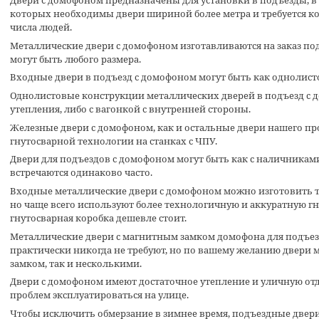
Двери с домофоном
предназначены для установки в подъезды, в
которых необходимы двери шириной более метра и требуется к
числа людей.
Металлические двери с домофоном
изготавливаются на заказ по
могут быть любого размера.
Входные двери в подъезд с домофоном
могут быть как однолист
Однолистовые конструкции
металлических дверей в подъезд с
утепления, либо с вагонкой с внутренней стороны.
Железные двери с домофоном
, как и остальные двери нашего п
гнутосварной технологии на станках с ЧПУ.
Двери для подъездов с домофоном
могут быть как с наличниками,
встречаются одинаково часто.
Входные металлические двери с домофоном
можно изготовить 
но чаще всего используют более технологичную и аккуратную гн
гнутосварная коробка дешевле стоит.
Металлические двери с магнитным замком
домофона для подъез
практически никогда не требуют, но по вашему желанию двери 
замком, так и несколькими.
Двери с домофоном
имеют достаточное утепление и уличную отде
проблем эксплуатироваться на улице.
Чтобы исключить обмерзание в зимнее время,
подъездные двер