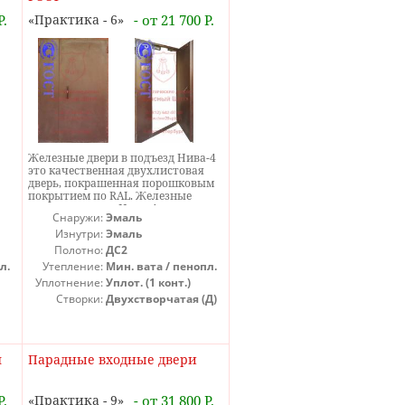
теплоизоляцией.
Р.
Практика - 6
- от 21 700 Р.
Железные двери в подъезд Нива-4
это качественная двухлистовая
дверь, покрашенная порошковым
покрытием по RAL. Железные
двери в подъезд Нива-4
Снаружи:
Эмаль
на
укомплектованы четырьмя
петлями с подшипниками,
Изнутри:
Эмаль
ков
накладная плоская задвижка 2 шт,
Полотно:
ДС2
вке
утеплитель минеральная вата
л.
Утепление:
Мин. вата / пенопл.
ursa или rockwel или isover, ручка-
Уплотнение:
Уплот. (1 конт.)
скоба, е-уплотнитель - 1 контур
Створки:
Двухстворчатая (Д)
е-
м
Парадные входные двери
Р.
Практика - 9
- от 31 800 Р.