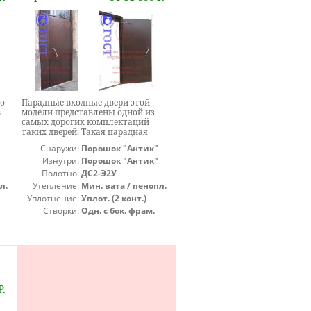
ро
Парадные входные двери этой
в
модели представлены одной из
самых дорогих комплектаций
таких дверей. Такая парадная
металлическая дверь покрыта
Снаружи:
Порошок "Антик"
гда
напылением, которое отличается
стойкостью к уличным условиям и
Изнутри:
Порошок "Антик"
превосходно выглядит. Кроме
Полотно:
ДС2-Э2У
езд
этого, такая стальная дверь для
л.
Утепление:
Мин. вата / пенопл.
парадного входа очень хорошо
Уплотнение:
Уплот. (2 конт.)
утеплена. От сквозняков подъезд
будет защищен двумя контурами
Створки:
Одн. с бок. фрам.
уплотнения. Парадные стальные
(АБ)
двери этой модели предназначены
для установки домофона, поэтому
отдельного замка не имеют.
Р.