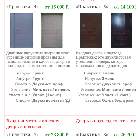
дверей в подъезд и с двумя
открывающимися створками, но
Практика - 4
- от 15 000 Р.
Практика - 5
- от 14 100 
дверь получится несколько
дороже.
Двойные наружные двери на этой
Входная дверь в подъезд
странице оптимизированы для
Практика-2 это двухлистовая
использования в качестве двери в
утепленная дверь, которая
подъезд, но комплектацию можно
максимально подходит для
легко адаптировать и под любые
подъезда. Эта входная дверь в
Снаружи:
Грунт
Снаружи:
Эмаль
другие задачи. Это один из самых
подъезд со всех сторон покраше
недорогих вариантов двойной
Изнутри:
Грунт
эмалью. В стоимость также
Изнутри:
Эмаль
уличной двери, но он включает все
включены Петли без подшипни
Полотно:
Двухлист. проф.
Полотно:
Двухлист. проф.
необходимое, чтобы дверь была
3 шт, подготовка двери к устано
Утепление:
Мин. вата / пенопл.
Утепление:
Мин. вата / пеноп
максимально прочной и
электрического замка и
Уплотнение:
Уплот. (1 конт.)
Уплотнение:
Уплот. (1 конт.)
утепленной. В качестве отделки
доводчика, утеплитель
эти наружные двустворчатые
минеральная вата ursa или
Створки:
Двухстворчатая (Д)
Створки:
Одн. с бок. фрам.
двери покрыты недорогим
rockwel или isover, ручка-скоба, 
(АБ)
грунтом. Такие уличные
уплотнитель - 1 контур
двустворчатые двери утеплены
наполнителем из минеральной
Входная металлическая
Дверь в подъезд со стекло
ваты внутри полотна и одним
контуром уплотнителя. Можно
дверь в подъезд
еще больше утеплить двойную
дверь в этой комплектации, если
Практика - 7
- от 23 800 Р.
Практика - 8
- от 26 700 