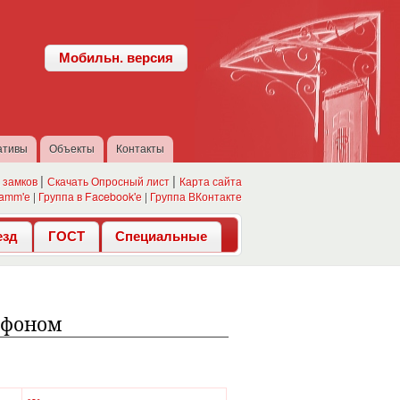
Мобильн. версия
ативы
Объекты
Контакты
 замков
Скачать Опросный лист
Карта сайта
ramm'е
|
Группа в Facebook'е
|
Группа ВКонтакте
езд
ГОСТ
Специальные
офоном