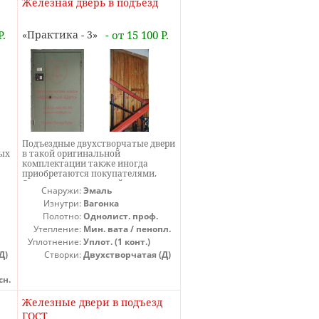
Железная дверь в подъезд
Р.
Практика - 3
- от 15 100 Р.
Подъездные двухстворчатые двери
ых
в такой оригинальной
комплектации также иногда
приобретаются покупателями.
Оригинальность такой
Снаружи:
Эмаль
й,
подъездной металлической двери
объясняется вагонкой с
Изнутри:
Вагонка
езд
внутренней стороны. Такое
Полотно:
Однолист. проф.
решение вполне оправданно, когда
Утепление:
Мин. вата / пенопл.
требуется максимально теплая
Уплотнение:
Уплот. (1 конт.)
входная подъездная дверь за
м
минимальные деньги. Стальную
Д)
Створки:
Двухстворчатая (Д)
подъездную дверь с вагонкой с
внутренней стороны можно
сн.
сделать однолистовой и при этом
очень теплой - вагонка
Железные двери в подъезд
практически не обмерзает и
служит дополнительной
ГОСТ