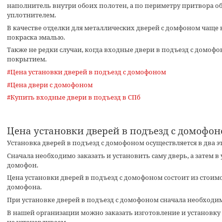
наполнитель внутри обоих полотен, а по периметру притвора 
уплотнителем.
В качестве отделки для
металлических дверей с домфоном
чаще 
покраска эмалью.
Также не редки случаи, когда
входные двери в подъезд с домоф
покрытием.
#Цена установки дверей в подъезд с домофоном
#Цена двери с домофоном
#Купить входные двери в подъезд в СПб
Цена установки дверей в подъезд с домофо
Установка дверей в подъезд с домофоном
осуществляется в два э
Сначала необходимо заказать и установить саму дверь, а затем 
домофон.
Цена установки дверей в подъезд с домофоном
состоит из стоим
домофона.
При установке дверей в подъезд с домофоном
сначала необходим
В нашей организации можно заказать изготовление и установку
не устанавливаем.