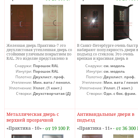
установить два контура
уплотнителя, но такая доработка
потребует существенного
усложнения коробки и цена двери
будет выше.
Железная дверь Практика-7 это
В Санкт-Петербурге очень быст
двухлистовая утепленная дверь со
набирают популярность двери 
стойкими уличным покрытием по
подъезд со стеклом. Это очень
RAL. Это изделие представлено в
крепкая и красивая дверь в
довольно дорогой комплектации с
подъезд. Двери в подъезд со
Снаружи:
Порошок RAL
Снаружи:
см. модель
ручками-бананами и петлями на
стеклопакетом практически все
подшипниках на основной
Изнутри:
Порошок RAL
оснащаются решеткой для того,
Изнутри:
см. модель
створке. Такая железная дверь
чтобы было не добраться до
Полотно:
Двухлист. проф.
Полотно:
Двухлист. проф.
может быть покрашена в любой
кнопки домофона. Дверь в подъ
Утепление:
Мин. вата / пенопл.
Утепление:
Мин. вата / пеноп
цвет по каталогу RAL.
со стеклом или стеклопакетом
Уплотнение:
Уплот. (1 конт.)
Уплотнение:
Уплот. (1 конт.)
может быть как максимально
утепленной, так и с базовым
Створки:
Двухстворчатая (Д)
Створки:
Одн. с бок. фрам.
утеплением.
(АБ)
Металлическая дверь с
Антивандальные двери в
верхней прозрачной
подъезд
фрамугой
Практика - 10
- от 19 100 Р.
Практика - 11
- от 36 300 