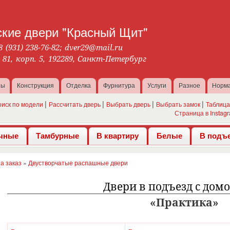
Перейти к
основному
кие двери "Красный Щит"
содержанию
8 (931) 238-76-82
;
dver29@mail.ru
. 81, корп. 5, 192289, Санкт-Петербург
ны
Конструкция
Отделка
Фурнитура
Услуги
Разное
Норм
оиск по модели
Рассчитать дверь
Выбрать дверь
Выбрать замок
Таблица
Страница в Instag
чные
Тамбурные
В квартиру
Белые
В подъ
а заказ
»
Двустворчатые распашные двери
Двери в подъезд с дом
Практика