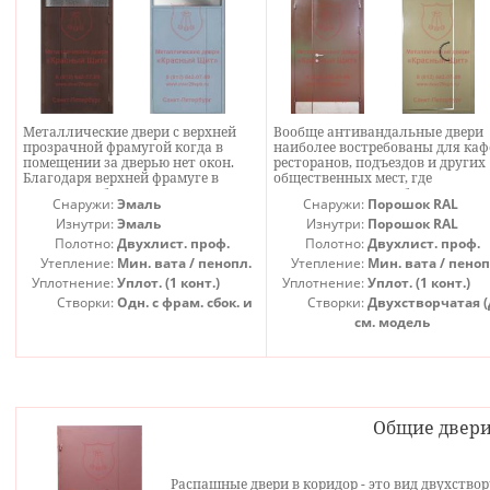
Металлические двери с верхней
Вообще антивандальные двери
прозрачной фрамугой когда в
наиболее востребованы для каф
помещении за дверью нет окон.
ресторанов, подъездов и других
Благодаря верхней фрамуге в
общественных мест, где
помещение будет поступать
существует риск небрежного
Снаружи:
Эмаль
Снаружи:
Порошок RAL
естественное освещение.
отношения или хулиганских
Изнутри:
Эмаль
действий. Эта антивандальная
Изнутри:
Порошок RAL
дверь защищена от рисунков на
Полотно:
Двухлист. проф.
Полотно:
Двухлист. проф.
поверхности с помощью покры
Утепление:
Мин. вата / пенопл.
Утепление:
Мин. вата / пеноп
Антиграффити; от механически
Уплотнение:
Уплот. (1 конт.)
Уплотнение:
Уплот. (1 конт.)
других повреждений низа поло
и порога, а также довольно
Створки:
Одн. с фрам. сбок. и
Створки:
Двухстворчатая (
устойчива к царапинам благод
сверх. (АБВ)
см. модель
особо износостойкому покрыти
Благодаря этим мероприятиям 
дверь очень хорошо подойдет д
ресторана, кафе, подъезда или
другого общественного
помещения. Вообще эта модель
главным образом предназначен
Общие двери
для подъезда, поэтому замок в
цену не включали, но его всегда
можно добавить. Дверь
Распашные двери в коридор - это вид двухств
рассчитана на средний размер 