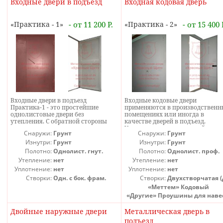
Входные двери в подъезд
Входная кодовая дверь
Практика - 1
- от 11 200 Р.
Практика - 2
- от 15 400 
Входные двери в подъезд
Входные кодовые двери
Практика-1 - это простейшие
применяются в производственн
однолистовые двери без
помещениях или иногда в
утепления. С обратной стороны
качестве дверей в подъезд.
также нет отделки, поэтому
Установка кодовых дверей - это
Снаружи:
Грунт
Снаружи:
Грунт
утепленной подобную
самый недорогой вариант двере
металлическую дверь в подъезд не
Изнутри:
Грунт
для которых требуется базовый
Изнутри:
Грунт
сделать. Такая железная дверь в
контроль доступа. Двери в подъ
Полотно:
Однолист. гнут.
Полотно:
Однолист. проф.
подъезд подойдет для холодных
с кодовым замком хотя уже и не
Утепление:
нет
Утепление:
нет
подъездов для тех случаев, где не
так популярны, но все же очень
Уплотнение:
нет
Уплотнение:
нет
требуется утепленная дверь. Эти
часто встречаются.
входные двери в подъезд в
Металлическая дверь с кодовы
Створки:
Одн. с бок. фрам.
Створки:
Двухстворчатая (
многоквартирный дом
замком очень просто
(АБ)
«Меттем» Кодовый
представлены в самом недорогом
настраивается - сменить код не
«Другие» Проушины для наве
варианте с одной открывающейся
составит труда даже
створкой и глухой боковой
неподготовленному человеку.
Двойные наружные двери
Металлическая дверь в
фрамугой. Также возможно
изготовление металлических
подъезд