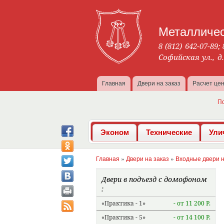
Металличес
8 (812) 642-07-89
;
Софийская ул., д
Главная
Двери на заказ
Расчет це
Главное меню
П
Эконом
Технические
Ули
Главная
»
Двери на заказ
»
Входные двери н
Вы здесь
Двери в подъезд с домофоном
Практика - 1
- от 11 200 Р.
Практика - 5
- от 14 100 Р.