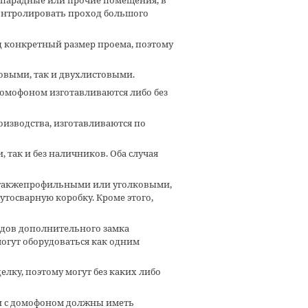
 парадные или прочие помещения, в
онтролировать проход большого
д конкретный размер проема, поэтому
овыми, так и двухлистовыми.
 домофоном
изготавливаются либо без
роизводства, изготавливаются по
 так и без наличников. Оба случая
такжепрофильными или уголковыми,
утосварную коробку. Кроме этого,
дов дополнительного замка
могут оборудоваться как одним
лку, поэтому могут без каких либо
и с домофоном
должны иметь