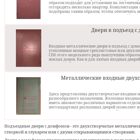
образом подходят для установки на лестничны
больнице: ширину 1200 мм и
отгородить несколько квартир. Комплектации 
высоту 2050 мм. Если требуется,
подобраны таким образом, чтобы обеспечить м
можно изготовить изделие и
при этом сохранить минимальную цену. Метал
больших размеров, например
множество различных вариантов конструкций
высотой 2500 мм, но при этом ц
количеством разнообразных замков. Можно нед
пропорционально увеличится.
простой конструкцией и отделкой; цена металл
Двери в подъезд с
отделкой получше будет несколько выше. Уста
как в подготовленный проем, так и перегородит
потолка.
Входные металлические двери в подъезд с домо
утепленные мощные трехлистовые или двухлис
СПб этого модельного ряда наилучшим образом
жилых домов. Как и для любых входных дверей
подъездной двери практически всегда включае
утеплением. Можно купить металлическую двер
створкой, так и с обеими открывающимися ст
несколько вариантов более дорогих металличес
Металлические входные двух
открывающимися створками. Установка металл
домофоном состоит из двух стадий: установки 
входной двери в подъезд с домофоном практиче
Здесь представлены двухстворчатые входные м
замка - всегда достаточно одного магнитного 
разнообразного назначения. Железные входные
исключения, как, например у кодовых дверей.
иметь множество различных вариантов отделк
нестандартных распашных дверей позволяет 
двери на заказ по своим размерам. На нашем 
можно заказать как узкие распашные двуствор
двери больших размеров. Можно установить дв
конструкцией - это может быть самая недорога
Подъездные двери с домфоном
- это двухстворчатые металличе
грунтом и одним замком, так и установка элит
створкой и глухарем или с двумя открывающимися створками.
несколькими замками.