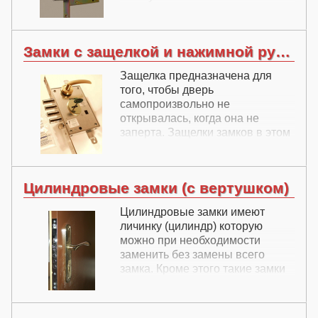
качестве второго замка, так и в
качестве основного, т. е.
единственного.
Замки с защелкой и нажимной ручкой
Защелка предназначена для
того, чтобы дверь
самопроизвольно не
открывалась, когда она не
заперта. Защелки замков в этом
разделе не захлапывающиеся -
не запертый замок открывается
простым нажатием на ручку.
Цилиндровые замки (с вертушком)
Захлапывающиеся замки
перечислены в другом разделе.
Цилиндровые замки имеют
личинку (цилиндр) которую
можно при необходимости
заменить без замены всего
замка. Кроме этого такие замки
характеризуются ключами
небольших размеров, и могут
открываться изнутри без ключа