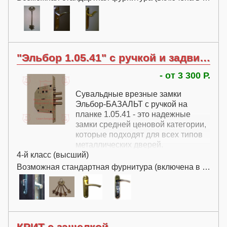
"Эльбор 1.05.41" с ручкой и задвижкой "ночной сторож"
- от 3 300 Р.
Сувальдные врезные замки
Эльбор-БАЗАЛЬТ с ручкой на
планке 1.05.41 - это надежные
замки средней ценовой категории,
которые подходят для всех типов
металлических дверей.
4-й класс (высший)
Замки этой модели комплектуются
защелкой и встроенной задвижкой
Возможная стандартная фурнитура (включена в цену):
"ночной сторож".
Эльбор-БАЗАЛЬТ 1.05.41
поставляется с пятью ключами.
КРИТ с защелкой