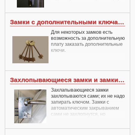
нет необходимости.
Замки с дополнительными ключами
Для некоторых замков есть
возможность за дополнительную
плату заказать дополнительные
ключи.
Захлопывающиеся замки и замки с автозакрыванием
Захлапывающиеся замки
захлопываются сами; их не надо
запирать ключом. Замки с
автоматическим закрыванием
сами не захлопнутся, но
запираются также без ключа -
простым поднятием ручки
вверх.