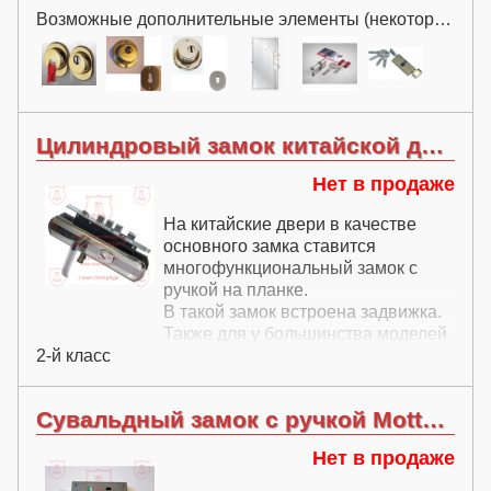
от цилиндровой части + 5 шт. от
Возможные дополнительные элементы (некоторые за дополнительную плату):
сувальдной части.
Цилиндровый замок китайской двери с ручкой
Нет в продаже
На китайские двери в качестве
основного замка ставится
многофункциональный замок с
ручкой на планке.
В такой замок встроена задвижка.
Также для у большинства моделей
2-й класс
китайских дверей такие замки
оснащены подсветкой.
Сувальдный замок с ручкой Mottura (Моттура) 52Y571MK
Нет в продаже