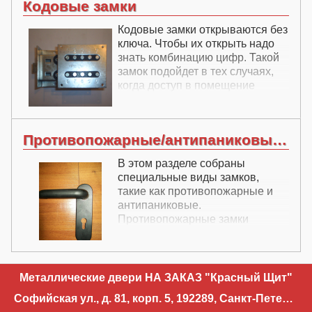
Кодовые замки
Кодовые замки открываются без
ключа. Чтобы их открыть надо
знать комбинацию цифр. Такой
замок подойдет в тех случаях,
когда доступ в помещение
необходимо большому
количеству людей и не
требуется большая
Противопожарные/антипаниковые замки
взломостойкость.
В этом разделе собраны
специальные виды замков,
такие как противопожарные и
антипаниковые.
Противопожарные замки
предназначены для
противопожарных дверей, а
аитпаниковые замки - для
антипаниковых дверей.
Металлические двери НА ЗАКАЗ "Красный Щит"
Софийская ул., д. 81, корп. 5, 192289, Санкт-Петербург