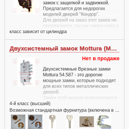
замок с защелкой и задвижкой.
Предлагается для недорогих
моделей дверей "Кондор".
Для дверей на заказ этот замок не
предлагается, так как такого класса
класс зависит от цилиндра
достаточно отечественных
моделей замков, которые более
предпочтительны.
Двухсистемный замок Mottura (Моттура) 54.587
Нет в продаже
Двухсистемные Врезные замки
Mottura 54.587 - это дорогие
мощные замки, которые подходят
для всех типов металлических
дверей.
Замки этой модели комплектуются
4-й класс (высший)
защелкой.
Двухсистемный замок Mottura
Возможная стандартная фурнитура (включена в цену):
54.587, как и все двухсистемные
замки, состоит из двух замков и
комплектуется 5+5 ключами - 5 шт.