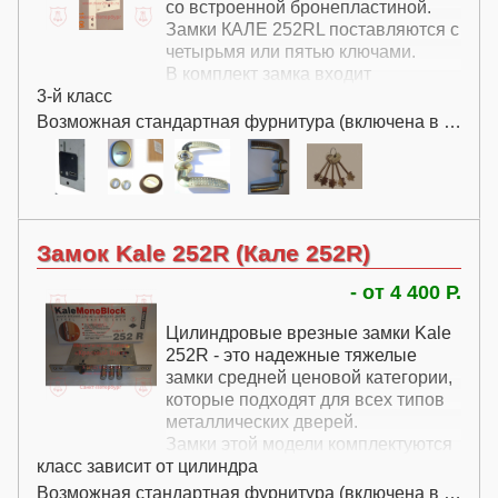
со встроенной бронепластиной.
Замки КАЛЕ 252RL поставляются с
четырьмя или пятью ключами.
В комплект замка входит
3-й класс
раздельная нажимная ручка и
декоративная сувальдная
Возможная стандартная фурнитура (включена в цену):
накладка.
Замок Kale 252R (Кале 252R)
- от 4 400 Р.
Цилиндровые врезные замки Kale
252R - это надежные тяжелые
замки средней ценовой категории,
которые подходят для всех типов
металлических дверей.
Замки этой модели комплектуются
класс зависит от цилиндра
защелкой и нажимной ручкой.
В стандартная комплектация
Возможная стандартная фурнитура (включена в цену):