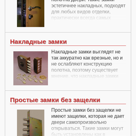
эстетичнее накладных, подходят
для любых видов отделки,
практически всегда самых
высших классов
взломостойкости, но все равно
считается, что накладные замки
Накладные замки
по взломостойкости надежнее.
Накладные замки выглядят не
так аккуратно как врезные, но и
не ослабляют конструкцию
полотна, поэтому существует
мнение, что накладные замки
более взломостокие.
Простые замки без защелки
Простые замки без защелки не
имеют защелки, которая не дает
двери самопроизвольно
открываться. Такие замки могут
быть установлены как в