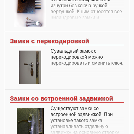
изнутри без ключа ручкой-
вертушкой. К ним относятся все
цилиндровые замки и
ограниченное количество
замков других видов.
Замки с перекодировкой
Сувальдный замок с
перекодировкой можно
перекодировать и сменить ключ.
Замки со встроенной задвижкой
Существуют замки со
встроенной задвижкой. При
установке такого замка
устанавливать отдельную
задвижку на основную створку