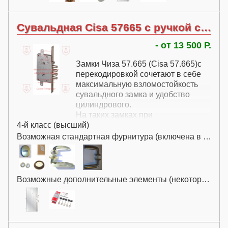
Сувальдная Cisa 57665 с ручкой с перекодировкой
- от 13 500 Р.
Замки Чиза 57.665 (Cisa 57.665)с
перекодировкой сочетают в себе
максимальную взломостойкость
сувальдного замка и удобство
цилиндрового.
На таких замках при
4-й класс (высший)
необходимости можно заменить
ключи не меняя всего замка.
Возможная стандартная фурнитура (включена в цену):
Возможные дополнительные элементы (некоторые за дополнительную плату):