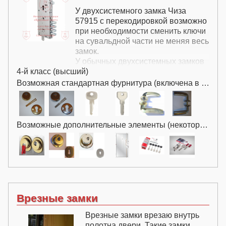
У двухсистемного замка Чиза
57915 с перекодировкой возможно
при необходимости сменить ключи
на сувальдной части не меняя весь
замок.
У обычных двухсистемных замков
4-й класс (высший)
при необходимости замены ключей
необходимо менять весь замок.
Возможная стандартная фурнитура (включена в цену):
Возможные дополнительные элементы (некоторые за дополнительную плату):
Врезные замки
Врезные замки врезаю внутрь
полотна двери. Такие замки