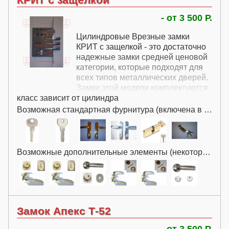
- от 3 500 Р.
Цилиндровые Врезные замки
КРИТ с защелкой - это достаточно
надежные замки средней ценовой
категории, которые подходят для
всех типов металлических дверей.
Замки этой модели комплектуются
класс зависит от цилиндра
защелкой.
Этот замок служит альтернативой
Возможная стандартная фурнитура (включена в цену):
замки Kale252R: по надежности он
нисколько не уступает, а так как
российского производства стоит
дешевле.
Возможные дополнительные элементы (некоторые за дополнительную плату):
Замок Апекс Т-52
- от 3 500 Р.