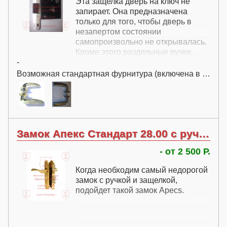
Эта защелка дверь на ключ не
запирает. Она предназначена
только для того, чтобы дверь в
незапертом состоянии
самопроизвольно не открывалась.
Кроме этого раздельные ручки,
-
которыми комплектуется эта
защелка, очень хорошо выглядят.
Возможная стандартная фурнитура (включена в цену):
Замок Апекс Стандарт 28.00 с ручкой на планке
- от 2 500 Р.
Когда необходим самый недорогой
замок с ручкой и защелкой,
подойдет такой замок Apecs.