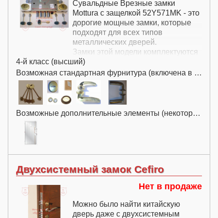
Сувальдные Врезные замки
Mottura с защелкой 52Y571MK - это
дорогие мощные замки, которые
подходят для всех типов
металлических дверей.
Замки этой модели комплектуются
4-й класс (высший)
защелкой.
Замки Mottura с защелкой
Возможная стандартная фурнитура (включена в цену):
52Y571MK в стандартной
комплектации оснащаются
раздельной нажимной и
декоративной накладкой.
Возможные дополнительные элементы (некоторые за дополнительную плату):
Двухсистемный замок Cefiro
Нет в продаже
Можно было найти китайскую
дверь даже с двухсистемным