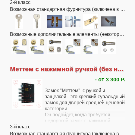
2-й класс
Возможная стандартная фурнитура (включена в цену):
Возможные дополнительные элементы (некоторые за дополнительную плату):
Меттем с нажимной ручкой (без н. с.) зв9 143.0.0
- от 3 300 Р.
Замок "Меттем" с ручкой и
защелкой - это крепкий сувальдный
замок для дверей средней ценовой
категории.
Он подойдет, когда требуется
недорогой замок с нажимной
3-й класс
ручкой.
Возможная стандартная фурнитура (включена в цену):