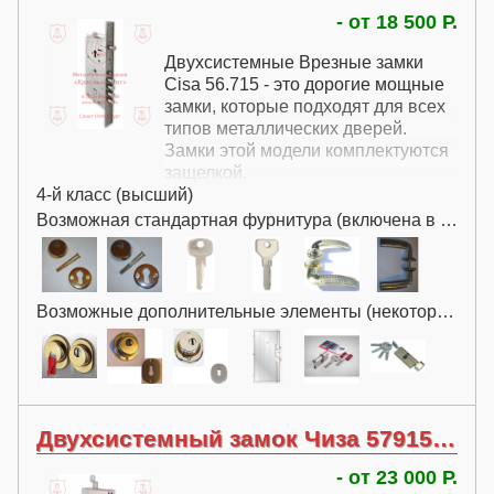
- от 18 500 Р.
Двухсистемные Врезные замки
Cisa 56.715 - это дорогие мощные
замки, которые подходят для всех
типов металлических дверей.
Замки этой модели комплектуются
защелкой.
4-й класс (высший)
В стандартную комплектацию
замка Cisa с защелкой 56.715
Возможная стандартная фурнитура (включена в цену):
накладная броня, раздельная
ручка и декоративная накладка на
сувальдную часть.
Возможные дополнительные элементы (некоторые за дополнительную плату):
Двухсистемный замок Чиза 57915 с перекодировкой
- от 23 000 Р.