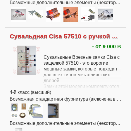
Возможные дополнительные элементы (некоторые за дополнительную плату):
Сувальдная Cisa 57510 с ручкой без перекодировки
- от 9 000 Р.
Сувальдные Врезные замки Cisa с
защелкой 57510 - это дорогие
мощные замки, которые подходят
для всех типов металлических
дверей.
Замки этой модели комплектуются
4-й класс (высший)
защелкой и нажимной ручкой.
Замки Cisa 57510 в стандартной
Возможная стандартная фурнитура (включена в цену):
комплектации имеют декоративную
накладку и раздельную нажимную
ручку в отличие от российских
замков с ручками на планке.
Возможные дополнительные элементы (некоторые за дополнительную плату):