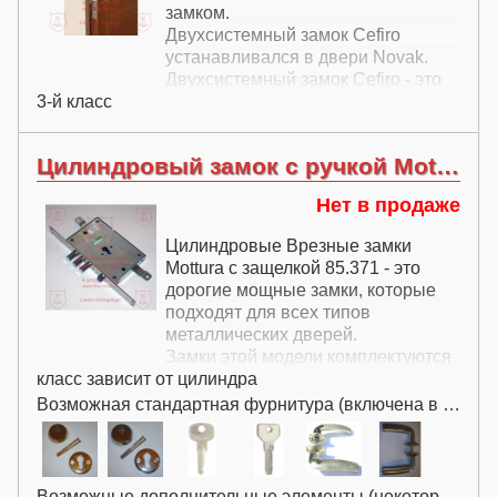
замком.
Двухсистемный замок Cefiro
устанавливался в двери Novak.
Двухсистемный замок Cefiro - это
3-й класс
очень крепкий и удобный замок,
запирающийся двумя ключами.
Цилиндровый замок с ручкой Mottura (Моттура) 85.371
Нет в продаже
Цилиндровые Врезные замки
Mottura с защелкой 85.371 - это
дорогие мощные замки, которые
подходят для всех типов
металлических дверей.
Замки этой модели комплектуются
класс зависит от цилиндра
защелкой.
Возможная стандартная фурнитура (включена в цену):
Возможные дополнительные элементы (некоторые за дополнительную плату):