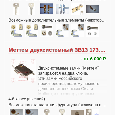
включает цилиндр Apecs или Fuaro
и нажимную ручку на планке.
Возможные дополнительные элементы (некоторые за дополнительную плату):
Меттем двухсистемный ЗВ13 173.0.0
- от 6 000 Р.
Двухсистемные замки "Меттем"
запираются на два ключа.
Эти замки Российского
производства, поэтому намного
дешевле итальянских Cisa и
Mottura, а по конструктивным
4-й класс (высший)
параметрам нисколько от
итальянских замков не отстает.
Возможная стандартная фурнитура (включена в цену):