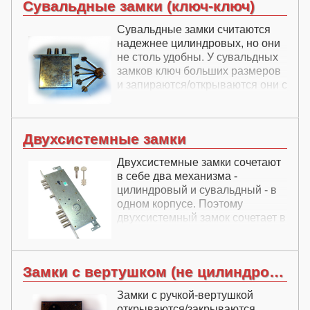
Сувальдные замки (ключ-ключ)
"вертушком". В тоже время
цилиндровые замки несколько
Сувальдные замки считаются
уступают в надежности
надежнее цилиндровых, но они
сувальдным.
не столь удобны. У сувальдных
замков ключ больших размеров
и запираются/открываются они с
обеих сторон ключом.
Двухсистемные замки
Двухсистемные замки сочетают
в себе два механизма -
цилиндровый и сувальдный - в
одном корпусе. Поэтому
двухсистемный замок сочетает в
себе удобство цилиндровых
замков и взломостойокость
сувальдных.
Замки с вертушком (не цилиндровые)
Замки с ручкой-вертушкой
открываются/закрываются