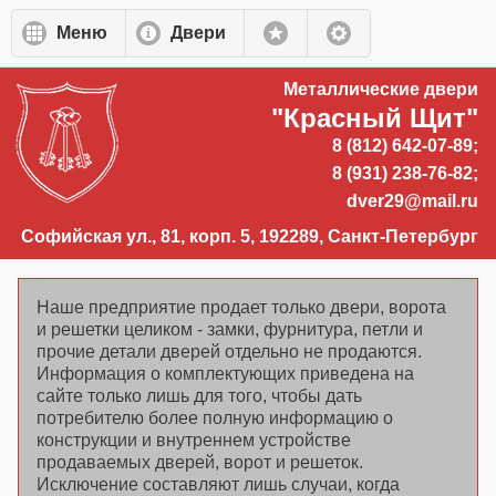
Перейти к основному содержанию
Меню
Двери
Металлические двери
"Красный Щит"
8 (812) 642-07-89;
8 (931) 238-76-82;
dver29@mail.ru
Софийская ул., 81, корп. 5, 192289, Санкт-Петербург
Наше предприятие продает только двери, ворота
и решетки целиком - замки, фурнитура, петли и
прочие детали дверей отдельно не продаются.
Информация о комплектующих приведена на
сайте только лишь для того, чтобы дать
потребителю более полную информацию о
конструкции и внутреннем устройстве
продаваемых дверей, ворот и решеток.
Исключение составляют лишь случаи, когда