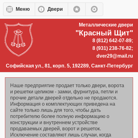
Перейти к основному содержанию
Меню
Двери
Металлические двери
"Красный Щит"
8 (812) 642-07-89;
8 (931) 238-76-82;
dver29@mail.ru
Софийская ул., 81, корп. 5, 192289, Санкт-Петербург
Наше предприятие продает только двери, ворота
и решетки целиком - замки, фурнитура, петли и
прочие детали дверей отдельно не продаются.
Информация о комплектующих приведена на
сайте только лишь для того, чтобы дать
потребителю более полную информацию о
конструкции и внутреннем устройстве
продаваемых дверей, ворот и решеток.
Исключение составляют лишь случаи, когда