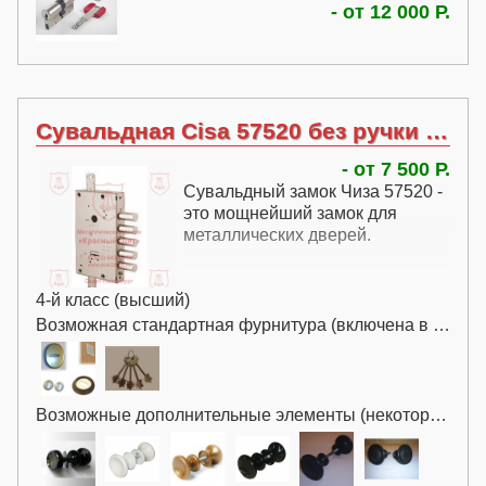
Цилиндр Cisa RS-3 - это, пожалуй,
- от 12 000 Р.
соотношением цена-качество.
самый совершенный и взломостойкий
цилиндр на рынке.
Сувальдная Cisa 57520 без ручки без перекодировки
- от 7 500 Р.
Сувальдный замок Чиза 57520 -
это мощнейший замок для
металлических дверей.
4-й класс (высший)
Возможная стандартная фурнитура (включена в цену):
Возможные дополнительные элементы (некоторые за дополнительную плату):