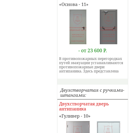
Основа - 11
- от 23 600 Р.
В противопожарных перегородках
путей эвакуации устанавливаются
противопожарные двери
антипаника. Здесь представлена
противопожарная дверь
антипаника с ручкой штангой.
Противопожарные двери с замком
антипаника можно сделать просто с
Двухстворчатая с ручками-
нажимной ручкой. В этом случае
штангами
они получатся общедоступнее.
Противопожарная металлическая
Двухстворчатая дверь
дверь антипаника имеет сертификат
антипаника
EI60. Если створки две, то
устанавливается система
Гуливер - 10
антипаника для дверей с двумя
ручками штангами. Эвакуационная
противопожарная дверь требуется
только для установки внутри