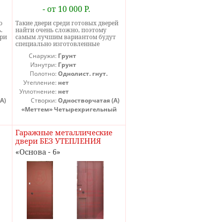
- от 10 000 Р.
о
Такие двери среди готовых дверей
.
найти очень сложно, поэтому
ери
самым лучшим вариантом будут
специально изготовленные
технические стальные двери от
Снаружи:
Грунт
производителя. Мы изготовим
ери
металлическую техническую
Изнутри:
Грунт
дверь в размер проема в самой
Полотно:
Однолист. гнут.
ля
необходимой комплектации,
Утепление:
нет
причем максимально быстро.
Уплотнение:
нет
Изготовление технических дверей
осуществляется на собственной
А)
Створки:
Одностворчатая (А)
производственной базе на станках
«Меттем» Четырехригельный
с ЧПУ, поэтому даже несмотря на
минимальную цену вы получите
ер,
качественный продукт.
Гаражные металлические
Технические двери этой модели,
двери БЕЗ УТЕПЛЕНИЯ
преднамеренно изготовленные для
вас - это двери с усиленными
Основа - 6
приварными ручками скобами,
которые предназначены для
самых сложных условий частых
открываний и закрываний в
условиях склада или
производства.