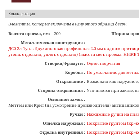
Комплектация
Элементы, которые включены в цену этого образца двери
Высота проема, см:
200
Ширина прое
Металлическая конструкция :
ДС0-2л-1упл: Двухлистовая профильная 2.0 мм c одним притворо
утепл. отдельно; уплот. отдельно) (высота свет. проема: НИЖЕ 
Створки/Фрамуги :
Одностворчатая
Коробка :
По умолчанию для метал
Открывание :
Возможно как наружное,
Сторона открывания :
Уточняется при заказе, н
Основной замок :
Меттем или Крит (на усмотрение производителя) антипаников
Ручки :
Нажимные ручки на пла
Отделка наружная :
Покрытие грунтом (кр.-ко
Отделка внутренняя :
Покрытие грунтом (кр.-ко