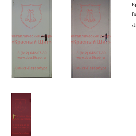
В
В
Д