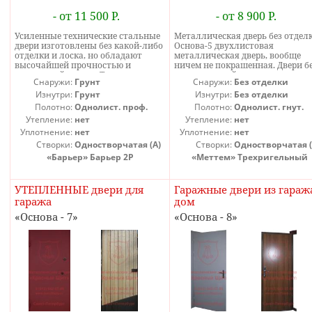
установить дверь в сарае можно в
течение трех-четырех рабочих
- от 11 500 Р.
- от 8 900 Р.
дней.
Усиленные технические стальные
Металлическая дверь без отдел
двери изготовлены без какой-либо
Основа-5 двухлистовая
отделки и лоска, но обладают
металлическая дверь, вообще
высочайшей прочностью и
ничем не покрашенная. Двери б
взломостойкостью. Такая
отделки подойдут, когда в план
Снаружи:
Грунт
Снаружи:
Без отделки
техническая железная дверь
покрасить дверь самостоятельн
оснащена одним из мощнейших
Изнутри:
Грунт
Металлическая дверь без отдел
Изнутри:
Без отделки
замков Барьер. Для защиты от
укомплектована недорогим, но
Полотно:
Однолист. проф.
Полотно:
Однолист. гнут.
спиливания петель подобная
достаточно надежным врезным
Утепление:
нет
Утепление:
нет
строительно техническая дверь
сувальдным замком с пластико
Уплотнение:
нет
Уплотнение:
нет
оснащена противосъемными
ручкой кнопкой и сделана из
штырями. Это техническая дверь
стали толщиной, 2 мм, поэтому
Створки:
Одностворчатая (А)
Створки:
Одностворчатая (
из 2 мм стали с несколькими
прочности металлическая двер
«Барьер» Барьер 2Р
«Меттем» Трехригельный
ребрами жесткости, поэтому по
без отделки не уступает никаки
прочности не уступает даже
другим металлическим
намного более дорогим похожим
индивидуальным дверям. Дверь
УТЕПЛЕННЫЕ двери для
Гаражные двери из гараж
моделям. В почти такой же
без отделки можно еще упрости
гаража
дом
комлектации возможно
установив вместо замка
изготовить и внутренние
проушины для навесного замка.
Основа - 7
Основа - 8
технические двери.
При этом конструкция останетс
такой же крепкой и надежной, 
независимо от комплектации вс
двери изготовлены из стали 2 м