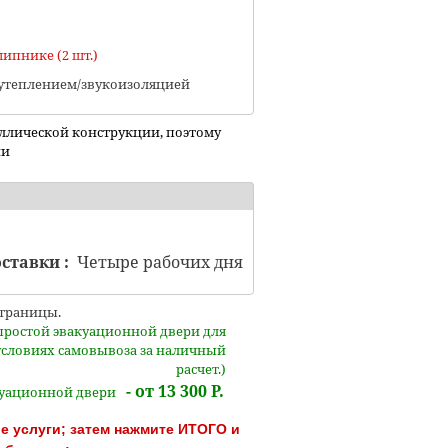
ипнике (2 шт.)
утеплением/звукоизоляцией
аллической конструкции, поэтому
ии
ставки :
Четыре рабочих дня
траницы.
 простой эвакуационной двери для
а условиях самовывоза за наличный
расчет.)
- от 13 300 Р.
куационной двери
 услуги; затем нажмите ИТОГО и