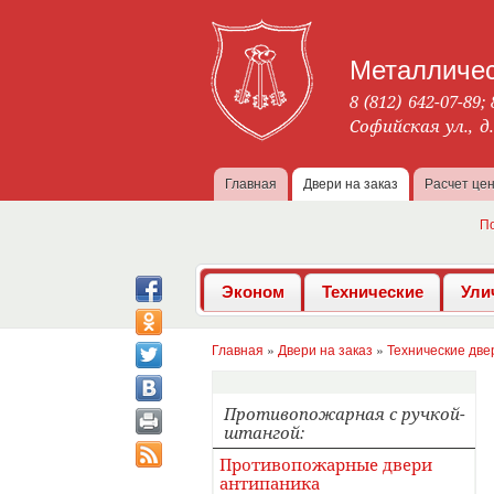
Металличес
8 (812) 642-07-89;
Софийская ул., д
Главная
Двери на заказ
Расчет це
Главное меню
П
Эконом
Технические
Ули
Главная
»
Двери на заказ
»
Технические две
Вы здесь
Противопожарная с ручкой-
штангой
Противопожарные двери
антипаника