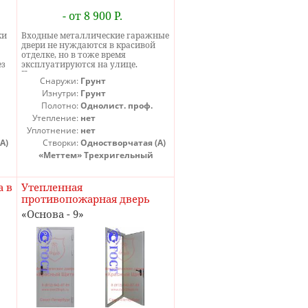
- от 8 900 Р.
ки
Входные металлические гаражные
двери не нуждаются в красивой
отделке, но в тоже время
ез
эксплуатируются на улице.
ах
Покрытие грунтом как раз
Снаружи:
Грунт
о.
подходит для этого, поэтому
ки
гаражные железные двери в
Изнутри:
Грунт
большинстве своем просто
Полотно:
Однолист. проф.
покрываются грунтом. Цена
Утепление:
нет
вой
металлических гаражных дверей
Уплотнение:
нет
рассчитана для размера 2000x800
 по
мм. Гаражные стальные двери
А)
Створки:
Одностворчатая (А)
ь
этой модели никакого утепления
«Меттем» Трехригельный
м
не имеют. Можно купить
гаражные железные двери и в
утепленном варианте, но для этого
а в
Утепленная
ть,
они должны быть либо с вагонкой,
противопожарная дверь
либо двухлистовыми.
EI60
Основа - 9
я
так
е
м.