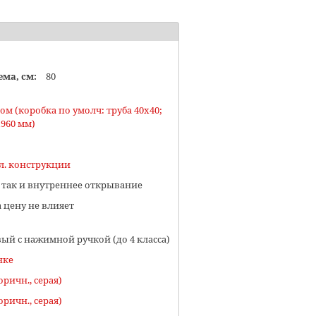
ма, см:
80
м (коробка по умолч: труба 40х40;
1960 мм)
л. конструкции
 так и внутреннее открывание
а цену не влияет
ый с нажимной ручкой (до 4 класса)
нке
ричн., серая)
ричн., серая)