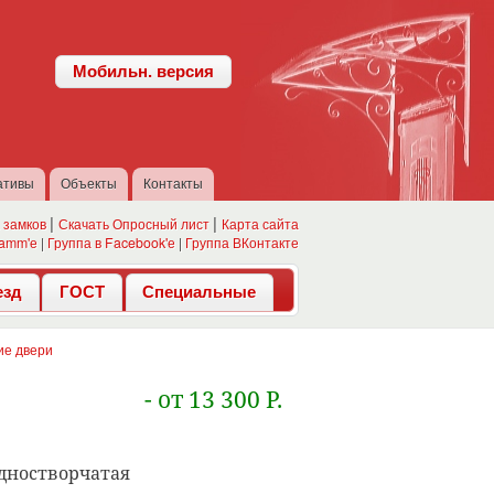
Мобильн. версия
ативы
Объекты
Контакты
 замков
Скачать Опросный лист
Карта сайта
ramm'е
|
Группа в Facebook'е
|
Группа ВКонтакте
езд
ГОСТ
Специальные
ие двери
- от 13 300 Р.
дностворчатая