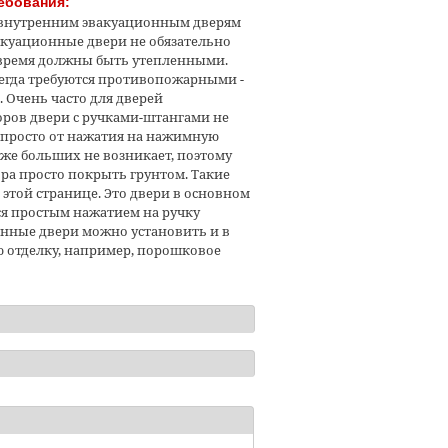
ебования:
 внутренним эвакуационным дверям
куационные двери не обязательно
время должны быть утепленными.
сегда требуются противопожарными -
. Очень часто для дверей
ров двери с ручками-штангами не
я просто от нажатия на нажимную
же больших не возникает, поэтому
ра просто покрыть грунтом. Такие
этой странице. Это двери в основном
ся простым нажатием на ручку
онные двери можно установить и в
ую отделку, например, порошковое