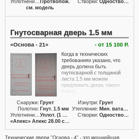
Уплотнение:
Протвопож.
Створки:
Одностворчатая (А)
изображенная на фото и при
см. модель
этом одновременно защитит
еще и от пожара. Но цена
такой двери будет еще
дороже. Если в кладовой
Гнутосварная дверь 1.5 мм
хранятся наркотики или
оружие, то здесь
Основа - 21
- от 15 100 Р.
понадобятся специальные
Когда в технических
изделия, которые описаны в
требованиях указано, что
других разделах сайта, но их
дверь должна быть
мы тоже можем сделать.
гнутосварной с толщиной
листа 1.5 мм можем
предложить дверь такого
плана.
Снаружи:
Грунт
Изнутри:
Грунт
Полотно:
Гнут. 1.5 мм
Утепление:
Мин. вата / пенопл.
Уплотнение:
Уплот. (1 конт.)
Створки:
Одностворчатая (А)
«Апекс» Апекс 28.00 с ручк.
Технические двери
"Основа - 4" - это мощнейшая