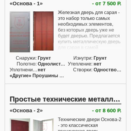
Основа - 1
- от 7 500 Р.
Железная дверь для сарая -
это набор только самых
необходимых элементов,
без которых дверь уже не
будет дверью. Предлагается
купить металлическую дверь
для сарая в самой
стандартной конструкции
Снаружи:
Грунт
Изнутри:
Грунт
без каких-либо
Полотно:
Однолист. проф.
Утепление:
нет
дополнительных элементов.
Уплотнение:
нет
Створки:
Одностворчатая (А)
В цену этой двери для сарая
«Другие» Проушины для навесн.
включены только проушины
для навесного замка.
Врезного замка самые
простые двери для сарая
Простые технические металлические двери
недорого не имеют. Двери в
сарай на фото оснащены
Основа - 2
- от 8 600 Р.
двумя простыми петлями. В
тоже время металл двери
Технические двери Основа-2
должен быть защищен от
- это классическая
коррозии, поэтому без