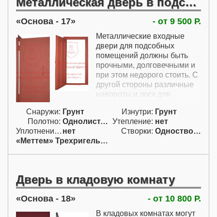
Металлическая дверь в подсобку
очень быстро появятся
следы ржавчины. Грунт
Основа - 17
- от 9 500 Р.
бывает серым или красно-
коричневым. Если требуется
Металлические входные
другой цвет, то грунтованые
двери для подсобных
двери уже не подойдут, и
помещений должны быть
следует выбрать двери с
прочными, долговечными и
покраской эмалью или
при этом недорого стоить. С
порошковым покрытием.
другой стороны различные
навороты и лоск для
металлических входных
Снаружи:
Грунт
Изнутри:
Грунт
дверей в подсобку не очень
Полотно:
Однолист. гнут.
Утепление:
нет
существенны. Здесь как раз
Уплотнение:
нет
Створки:
Одностворчатая (А)
и рассчитан такой вариант
«Меттем» Трехригельный
простой грунтованной двери
с мощными ручками и
простым сувальдным
замком. Ручки и замки
Дверь в кладовую комнату
дверей для подсобных
помещений могут очень
Основа - 18
- от 10 800 Р.
легко повреждаться чем-
нибудь тяжелым, поэтому
В кладовых комнатах могут