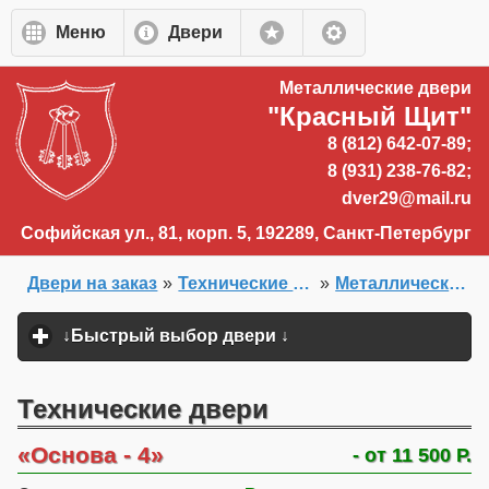
Перейти к основному содержанию
Меню
Двери
Металлические двери
"Красный Щит"
8 (812) 642-07-89;
8 (931) 238-76-82;
dver29@mail.ru
Софийская ул., 81, корп. 5, 192289, Санкт-Петербург
Двери на заказ
»
Технические двери, белые двери и двери внутреннего открывания
»
Металлические технические двери
Главная
»
↓Быстрый выбор двери ↓
click to expand content
Технические двери
Основа - 4
- от 11 500 Р.