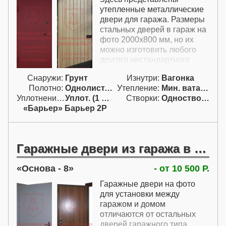
должны быть либо с
утепленные металлические
вагонкой, либо
двери для гаража. Размеры
двухлистовыми.
стальных дверей в гараж на
фото 2000х800 мм, но их
можно изготовить любого
другого нестандартного
размера. Купить железную
Снаружи:
Грунт
Изнутри:
Вагонка
входную дверь в гараж
Полотно:
Однолист. проф.
Утепление:
Мин. вата / пенопл.
можно как однолистовую с
Уплотнение:
Уплот. (1 конт.)
Створки:
Одностворчатая (А)
вагонкой, так и
«Барьер» Барьер 2Р
двухлистовую. Оба варианта
можно изготовить
утепленными. Указанная
цена изготовления уличных
Гаражные двери из гаража в дом
дверей для гаража включает
металлическую конструкцию,
Основа - 8
- от 10 500 Р.
утепление, замок и прочие
необходимые элементы.
Гаражные двери на фото
Цена металлических дверей
для установки между
в гараж указана на условиях
гаражом и домом
самовывоза. Можно сделать
отличаются от остальных
дверь в гараже с установкой
дверей гаражного типа,