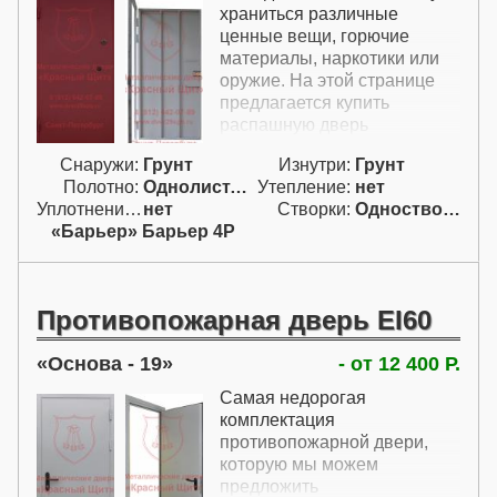
здесь для подсобки и
храниться различные
применяются мощные
ценные вещи, горючие
приварные ручки и
материалы, наркотики или
сувальдный замок без
оружие. На этой странице
выпирающих частей.
предлагается купить
распашную дверь
одиночного изготовления
Снаружи:
Грунт
Изнутри:
Грунт
для кладовой, в которой
Полотно:
Однолист. проф.
Утепление:
нет
хранятся электро-
Уплотнение:
нет
Створки:
Одностворчатая (А)
инструмент, коляски, зимняя
«Барьер» Барьер 4Р
резина и другие довольно
дорогие вещи, которые
могут заинтересовать
злоумышленников. Для
Противопожарная дверь EI60
защиты в цену двери в
кладовую на фото на этой
Основа - 19
- от 12 400 Р.
странице включены мощный
замок Барьер,
Самая недорогая
противосъемные штыри и
комплектация
конструкция из листа
противопожарной двери,
толщиной 2 мм. Если
которую мы можем
хранятся
предложить