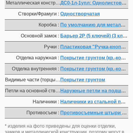
Металлическая конструкция :
ДС0-1л-1упл: Однолистовая пр
Створки/Фрамуги :
Одностворчатая
Коробка :
По умолчанию для металл. ко
Основной замок :
Барьер 2Р (5 клю
Ручки :
Пластиковая "Ручка-кнопка"
Отделка наружная :
Покрытие грунтом (кр.-коричн.
Отделка внутренняя :
Покрытие грунтом (кр.-коричн.
Видимые части (торцы полотна, коробка, мет. наличники) 
Покрытие грунтом
Петли на основной створке :
Наружные петли на подшипнике
Наличники :
Наличники из стальной полос
Противосъем :
Противосъемные штыри на одну
* изделия на фото приведены для оценки отделки,
замков и металлической конструкции, поэтому могут в