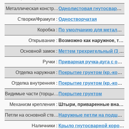
Металлическая конструкция :
Однолистовая гнутосварная 1.8
Створки/Фрамуги :
Одностворчатая
Коробка :
По умолчанию для металл. ко
Открывание :
Возможно как наружное, так 
Основной замок :
Меттем трехригельный (3 ключа)
Ручки :
Приварная ручка-дуга с обеих
Отделка наружная :
Покрытие грунтом (кр.-коричн.
Отделка внутренняя :
Покрытие грунтом (кр.-коричн.
Видимые части (торцы полотна, коробка, мет. наличники) 
Покрытие грунтом
Механизм крепления :
Штыри, приваренные внахлест
Петли на основной створке :
Наружные петли на подшипнике
Наличники :
Крыло гнутосварной коробки 