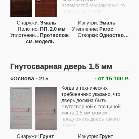
можно купить
взломостойким замком 4-го
противопожарную
класса с врезной
распашную дверь в
броненакладкой. Ко всему в
усиленном исполнении,
Снаружи:
Эмаль
Изнутри:
Эмаль
добавок эта дверь уличная.
которая защитит от взлома
Полотно:
ПП. 2.0 мм
Утепление:
Paroc
не хуже, чем дверь
Уплотнение:
Протвопож.
Створки:
Одностворчатая (А)
изображенная на фото и при
см. модель
этом одновременно защитит
еще и от пожара. Но цена
такой двери будет еще
дороже. Если в кладовой
Гнутосварная дверь 1.5 мм
хранятся наркотики или
оружие, то здесь
Основа - 21
- от 15 100 Р.
понадобятся специальные
Когда в технических
изделия, которые описаны в
требованиях указано, что
других разделах сайта, но их
дверь должна быть
мы тоже можем сделать.
гнутосварной с толщиной
листа 1.5 мм можем
предложить дверь такого
плана.
Снаружи:
Грунт
Изнутри:
Грунт