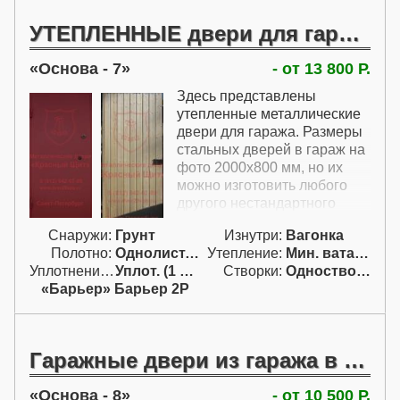
Гаражные стальные двери
этой модели никакого
УТЕПЛЕННЫЕ двери для гаража
утепления не имеют. Можно
купить гаражные железные
Основа - 7
- от 13 800 Р.
двери и в утепленном
варианте, но для этого они
Здесь представлены
должны быть либо с
утепленные металлические
вагонкой, либо
двери для гаража. Размеры
двухлистовыми.
стальных дверей в гараж на
фото 2000х800 мм, но их
можно изготовить любого
другого нестандартного
размера. Купить железную
Снаружи:
Грунт
Изнутри:
Вагонка
входную дверь в гараж
Полотно:
Однолист. проф.
Утепление:
Мин. вата / пенопл.
можно как однолистовую с
Уплотнение:
Уплот. (1 конт.)
Створки:
Одностворчатая (А)
вагонкой, так и
«Барьер» Барьер 2Р
двухлистовую. Оба варианта
можно изготовить
утепленными. Указанная
цена изготовления уличных
Гаражные двери из гаража в дом
дверей для гаража включает
металлическую конструкцию,
Основа - 8
- от 10 500 Р.
утепление, замок и прочие