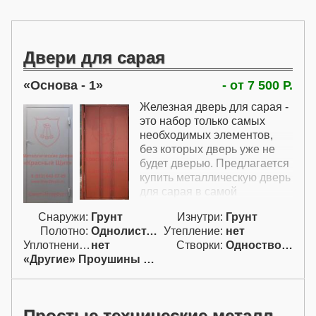
Двери для сарая
Основа - 1
- от 7 500 Р.
Железная дверь для сарая -
это набор только самых
необходимых элементов,
без которых дверь уже не
будет дверью. Предлагается
купить металлическую дверь
для сарая в самой
стандартной конструкции
Снаружи:
Грунт
Изнутри:
Грунт
без каких-либо
Полотно:
Однолист. проф.
Утепление:
нет
дополнительных элементов.
Уплотнение:
нет
Створки:
Одностворчатая (А)
В цену этой двери для сарая
«Другие» Проушины для навесн.
включены только проушины
для навесного замка.
Врезного замка самые
простые двери для сарая
Простые технические металлические двери