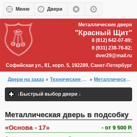
Перейти к основному содержанию
Меню
Двери
Металлические двери
"Красный Щит"
8 (812) 642-07-89;
8 (931) 238-76-82;
dver29@mail.ru
Софийская ул., 81, корп. 5, 192289, Санкт-Петербург
Двери на заказ
»
Технические двери, белые двери и двери внутреннего открывания
»
Металлические технические двери
Главная
»
↓Быстрый выбор двери ↓
click to expand content
Металлическая дверь в подсобку
Основа - 17
- от 9 500 Р.