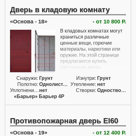
замком. Ручки и замки
Дверь в кладовую комнату
дверей для подсобных
помещений могут очень
Основа - 18
- от 10 800 Р.
легко повреждаться чем-
нибудь тяжелым, поэтому
В кладовых комнатах могут
здесь для подсобки и
храниться различные
применяются мощные
ценные вещи, горючие
приварные ручки и
материалы, наркотики или
сувальдный замок без
оружие. На этой странице
выпирающих частей.
предлагается купить
распашную дверь
одиночного изготовления
Снаружи:
Грунт
Изнутри:
Грунт
для кладовой, в которой
Полотно:
Однолист. проф.
Утепление:
нет
хранятся электро-
Уплотнение:
нет
Створки:
Одностворчатая (А)
инструмент, коляски, зимняя
«Барьер» Барьер 4Р
резина и другие довольно
дорогие вещи, которые
могут заинтересовать
злоумышленников. Для
Противопожарная дверь EI60
защиты в цену двери в
кладовую на фото на этой
Основа - 19
- от 12 400 Р.
странице включены мощный