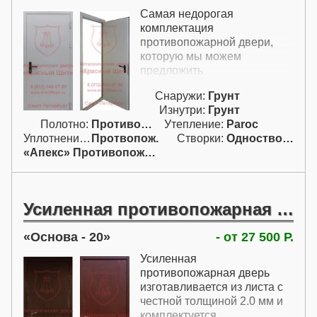
замок Барьер,
Самая недорогая
противосъемные штыри и
комплектация
конструкция из листа
противопожарной двери,
толщиной 2 мм. Если
которую мы можем
хранятся
предложить
легковоспламеняющиеся
материалы, то эта модель
Снаружи:
Грунт
уже не очень хорошо
Изнутри:
Грунт
подойдет – здесь лучше
Полотно:
Противопожарн.
Утепление:
Paroc
установить
Уплотнение:
Протвопож.
Створки:
Одностворчатая (А)
противопожарную дверь.
«Апекс» Противопожарн.
Штучная противопожарная
дверь также
изготавливается под
Усиленная противопожарная дверь
конкретный размер и
предназначена для
Основа - 20
изоляции помещения на
- от 27 500 Р.
время, необходимое для
Усиленная
приезда пожарных. Но
противопожарная дверь
противопожарная дверь в
изготавливается из листа с
такую комнату будет стоить
честной толщиной 2.0 мм и
несколько дороже. Также
комплектуется