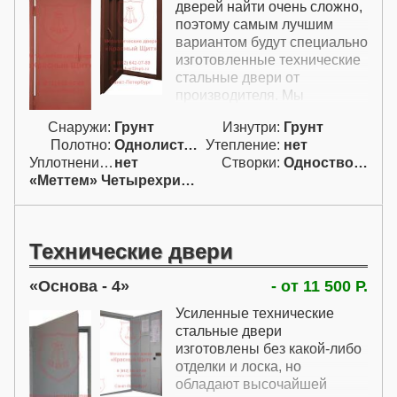
например, для защиты
дверей найти очень сложно,
хозяйственных
поэтому самым лучшим
неотапливаемых
вариантом будут специально
помещений. В тоже время
изготовленные технические
такие технические
стальные двери от
металлические двери
производителя. Мы
недорого достаточно
изготовим металлическую
взломостойкие -
Снаружи:
Грунт
Изнутри:
Грунт
техническую дверь в размер
изготовлены из стали 2.0 мм
Полотно:
Однолист. гнут.
Утепление:
нет
проема в самой
и укомплектованы
Уплотнение:
нет
Створки:
Одностворчатая (А)
необходимой комплектации,
сувальдным замком.
«Меттем» Четырехригельный
причем максимально
быстро. Изготовление
технических дверей
осуществляется на
Технические двери
собственной
производственной базе на
Основа - 4
- от 11 500 Р.
станках с ЧПУ, поэтому даже
несмотря на минимальную
Усиленные технические
цену вы получите
стальные двери
качественный продукт.
изготовлены без какой-либо
Технические двери этой
отделки и лоска, но
модели, преднамеренно
обладают высочайшей
изготовленные для вас - это