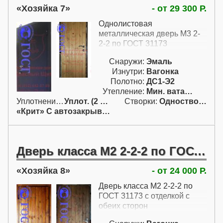
притвора проклеен
Хозяйка 7
- от 29 300 Р.
уплотнитель. Как и все
теплые двери в этом
Однолистовая
разделе каталога - это двери
металлическая дверь М3 2-
с одним контуром
2-2 по ГОСТ 31173
уплотнения; это сделано для
единообразия моделей. Но
Снаружи:
Эмаль
при необходимости эти
Изнутри:
Вагонка
металлические утепленные
Полотно:
ДС1-Э2
двери для дачи всегда
Утепление:
Мин. вата / пенопл.
можно пересчитать и с
Уплотнение:
Уплот. (2 конт.)
Створки:
Одностворчатая (А)
двумя контурами
«Крит» С автозакрыванием
уплотнения.
Дверь класса М2 2-2-2 по ГОСТ 31173 с отделкой с обеих сторон
Хозяйка 8
- от 24 000 Р.
Дверь класса М2 2-2-2 по
ГОСТ 31173 с отделкой с
обеих сторон