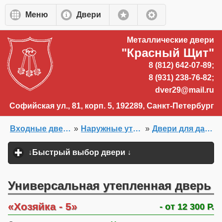
Перейти к основному содержанию
Меню
Двери
Металлические двери
"Красный Щит"
8 (812) 642-07-89;
8 (931) 238-76-82;
dver29@mail.ru
Софийская ул., 81, корп. 5, 192289, Санкт-Петербург
Входные двери на заказ
»
Наружные утепленные двери
»
Двери для дачи в СПб
Главная
»
Двери на заказ
»
↓Быстрый выбор двери ↓
click to expand content
Универсальная утепленная дверь
Хозяйка - 5
- от 12 300 Р.