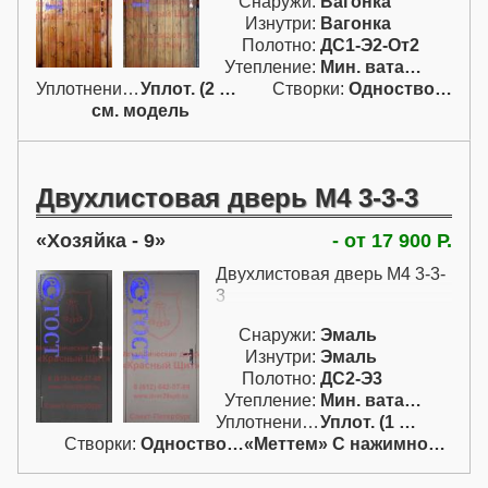
Снаружи:
Вагонка
Изнутри:
Вагонка
Полотно:
ДС1-Э2-От2
Утепление:
Мин. вата / пенопл.
Уплотнение:
Уплот. (2 конт.)
Створки:
Одностворчатая (А)
см. модель
Двухлистовая дверь М4 3-3-3
Хозяйка - 9
- от 17 900 Р.
Двухлистовая дверь М4 3-3-
3
Снаружи:
Эмаль
Изнутри:
Эмаль
Полотно:
ДС2-Э3
Утепление:
Мин. вата / пенопл.
Уплотнение:
Уплот. (1 конт.)
Створки:
Одностворчатая (А)
«Меттем» С нажимной ручкой