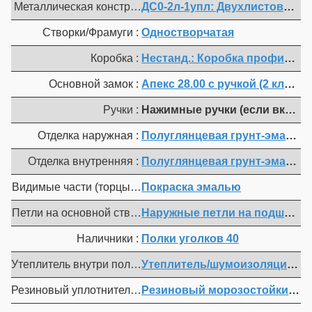
Металлическая конструкция :
ДС0-2л-1упл: Двухлистовая пр
Створки/Фрамуги :
Одностворчатая
Коробка :
Нестанд.: Коробка профильной 
Основной замок :
Апекс 28.00 с ручкой (2 класс) (к
Ручки :
Нажимные ручки (если включе
Отделка наружная :
Полуглянцевая грунт-эмаль (т.
Отделка внутренняя :
Полуглянцевая грунт-эмаль (т.
Видимые части (торцы полотна, коробка, мет. наличники) 
Покраска эмалью
Петли на основной створке :
Наружные петли на подшипнике
Наличники :
Полки уголков 40
Утеплитель внутри полотна :
Утеплитель/шумоизоляция вн
Резиновый уплотнитель :
Резиновый морозостойкий уп