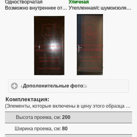
Одностворчатая
Уличная
Возможно внутреннее открывание
Утепленная/с шумоизоляцией (1 контур)
↓Дополонительные фото:↓
click to expand conte
Комплектация
Элементы, которые включены в цену этого образца двер
Высота проема, см:
200
Ширина проема, см:
80