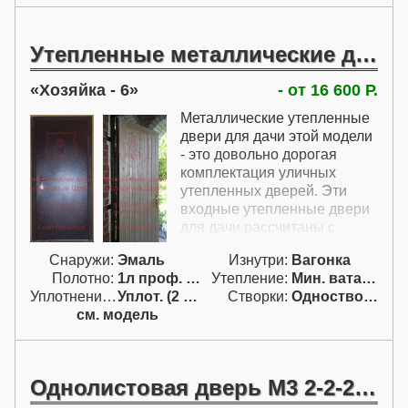
Утепленные металлические двери для дачи
Хозяйка - 6
- от 16 600 Р.
Металлические утепленные
двери для дачи этой модели
- это довольно дорогая
комплектация уличных
утепленных дверей. Эти
входные утепленные двери
для дачи рассчитаны с
порошковым покрытием
Снаружи:
Эмаль
Изнутри:
Вагонка
снаружи и замком Эльбор,
Полотно:
1л проф. двойн.
Утепление:
Мин. вата / пенопл.
который относится к классу
Уплотнение:
Уплот. (2 конт.)
Створки:
Одностворчатая (А)
Выше среднего. Теплые
см. модель
входные двери на дачу даже
в этой комплектации
довольно хорошо утеплены -
внутри полотна помещен
Однолистовая дверь М3 2-2-2 по ГОСТ 31173
утеплитель, а по периметру