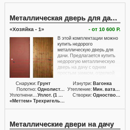
Металлическая дверь для дачи недорого
Хозяйка - 1
- от 10 600 Р.
В этой комплектации можно
купить недорого
металлическую дверь для
дачи. Предлагается купить
недорогую металлическую
дверь на дачу с одним
простым замком, отделкой
вагонкой изнутри и
Снаружи:
Грунт
Изнутри:
Вагонка
покрытием грунтом снаружи.
Полотно:
Однолист. проф.
Утепление:
Мин. вата / пенопл.
Несмотря на то, что это
Уплотнение:
Уплот. (1 конт.)
Створки:
Одностворчатая (А)
очень антикризисные
«Меттем» Трехригельный
металлические двери, они
достаточно долговечны и
надежны. Входные двери на
дачу недорого поставляются
Металлические двери на дачу
комплектом из трех