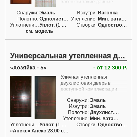
вагонкой такие дачные
входные двери очень
Снаружи:
Эмаль
Изнутри:
Вагонка
теплые. Внутри полотна и
Полотно:
Однолист. проф.
Утепление:
Мин. вата / пенопл.
коробки эти дачные
Уплотнение:
Уплот. (1 конт.)
Створки:
Одностворчатая (А)
металлические двери
см. модель
наполнены минеральной
ватой, которая является
хорошим теплоизолятором и
звукоизолятором. Дачные
Универсальная утепленная дверь
входные металлические
двери этой модели - это еще
Хозяйка - 5
- от 12 300 Р.
один вариант двери с
замком Эльбор-Базальт с
Уличная утепленная
нажимной ручкой и
двухлистовая дверь в
задвижкой ночным
доступной комплектации
сторожем. Купить дачную
дверь в подобной
Снаружи:
Эмаль
комплектации возможно и с
Изнутри:
Эмаль
двумя контурами
Полотно:
Двухлист. проф.
уплотнителя; дверь при этом
Утепление:
Мин. вата / пенопл.
будет обладать
Уплотнение:
Уплот. (1 конт.)
Створки:
Одностворчатая (А)
максимальным утеплением.
«Апекс» Апекс 28.00 с ручк.