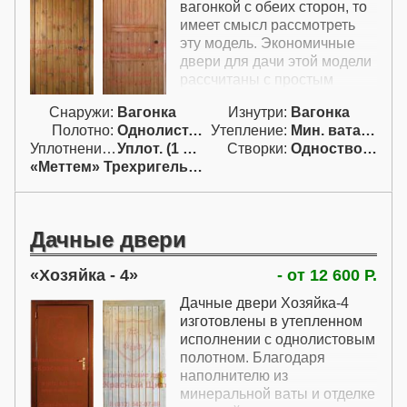
металлические уличные
вагонкой с обеих сторон, то
двери для дачи от
имеет смысл рассмотреть
производителя этой модели
эту модель. Экономичные
рассчитаны в утепленном
двери для дачи этой модели
варианте.
рассчитаны с простым
замком Меттем, но могут
Снаружи:
Вагонка
Изнутри:
Вагонка
быть изготовлены и с любым
Полотно:
Однолист. проф.
Утепление:
Мин. вата / пенопл.
другим замком.
Уплотнение:
Уплот. (1 конт.)
Створки:
Одностворчатая (А)
Предлагается низкоценовая
«Меттем» Трехригельный
дверь для дачи на двух
петлях без подшипников, с
деревянными наличниками
из вагонки, утеплителем и
Дачные двери
уплотнителем. В
комплектацию этих простых
Хозяйка - 4
- от 12 600 Р.
дверей для дачи все эти
необходимые элементы
Дачные двери Хозяйка-4
включены. Двери для дачи
изготовлены в утепленном
эконом с вагонкой бывают
исполнении с однолистовым
только изготовленные
полотном. Благодаря
индивидуально. Готовых
наполнителю из
входных дверей в похожей
минеральной ваты и отделке
комплектации на рынке нет.