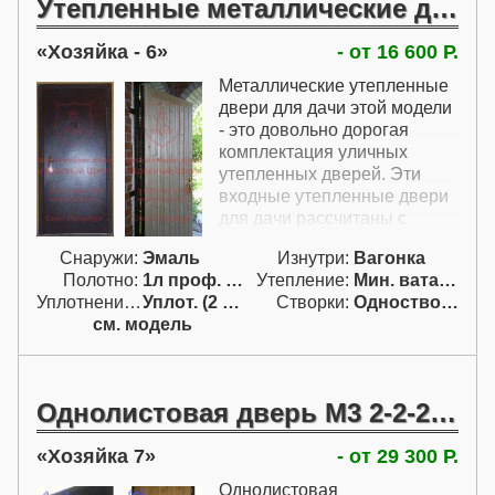
Утепленные металлические двери для дачи
Хозяйка - 6
- от 16 600 Р.
Металлические утепленные
двери для дачи этой модели
- это довольно дорогая
комплектация уличных
утепленных дверей. Эти
входные утепленные двери
для дачи рассчитаны с
порошковым покрытием
Снаружи:
Эмаль
Изнутри:
Вагонка
снаружи и замком Эльбор,
Полотно:
1л проф. двойн.
Утепление:
Мин. вата / пенопл.
который относится к классу
Уплотнение:
Уплот. (2 конт.)
Створки:
Одностворчатая (А)
Выше среднего. Теплые
см. модель
входные двери на дачу даже
в этой комплектации
довольно хорошо утеплены -
внутри полотна помещен
Однолистовая дверь М3 2-2-2 по ГОСТ 31173
утеплитель, а по периметру
притвора проклеен
Хозяйка 7
- от 29 300 Р.
уплотнитель. Как и все
теплые двери в этом
Однолистовая