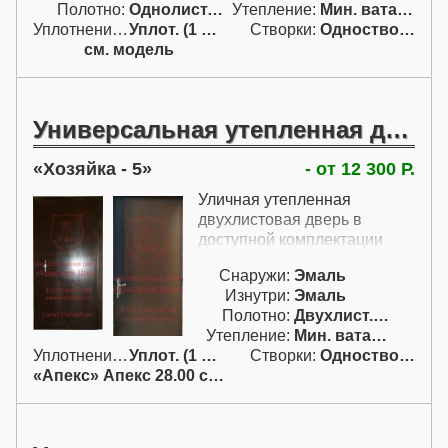
Полотно:
Однолист. проф.
Утепление:
Мин. вата / пенопл.
коробки эти дачные
Уплотнение:
Уплот. (1 конт.)
Створки:
Одностворчатая (А)
металлические двери
см. модель
наполнены минеральной
ватой, которая является
хорошим теплоизолятором и
звукоизолятором. Дачные
Универсальная утепленная дверь
входные металлические
двери этой модели - это еще
Хозяйка - 5
- от 12 300 Р.
один вариант двери с
замком Эльбор-Базальт с
Уличная утепленная
нажимной ручкой и
двухлистовая дверь в
задвижкой ночным
доступной комплектации
сторожем. Купить дачную
дверь в подобной
Снаружи:
Эмаль
комплектации возможно и с
Изнутри:
Эмаль
двумя контурами
Полотно:
Двухлист. проф.
уплотнителя; дверь при этом
Утепление:
Мин. вата / пенопл.
будет обладать
Уплотнение:
Уплот. (1 конт.)
Створки:
Одностворчатая (А)
максимальным утеплением.
«Апекс» Апекс 28.00 с ручк.