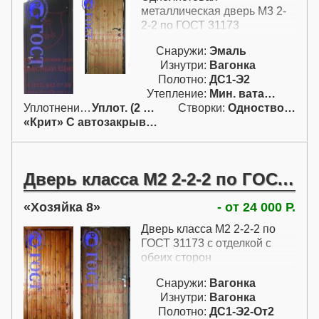
разделе каталога - это двери
металлическая дверь М3 2-
с одним контуром
2-2 по ГОСТ 31173
уплотнения; это сделано для
единообразия моделей. Но
Снаружи:
Эмаль
при необходимости эти
Изнутри:
Вагонка
металлические утепленные
Полотно:
ДС1-Э2
двери для дачи всегда
Утепление:
Мин. вата / пенопл.
можно пересчитать и с
Уплотнение:
Уплот. (2 конт.)
Створки:
Одностворчатая (А)
двумя контурами
«Крит» С автозакрыванием
уплотнения.
Дверь класса М2 2-2-2 по ГОСТ 31173 с отделкой с обеих сторон
Хозяйка 8
- от 24 000 Р.
Дверь класса М2 2-2-2 по
ГОСТ 31173 с отделкой с
обеих сторон
Снаружи:
Вагонка
Изнутри:
Вагонка
Полотно:
ДС1-Э2-От2