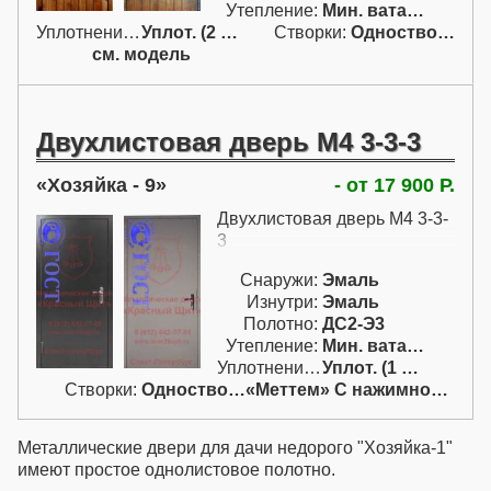
Утепление:
Мин. вата / пенопл.
Уплотнение:
Уплот. (2 конт.)
Створки:
Одностворчатая (А)
см. модель
Двухлистовая дверь М4 3-3-3
Хозяйка - 9
- от 17 900 Р.
Двухлистовая дверь М4 3-3-
3
Снаружи:
Эмаль
Изнутри:
Эмаль
Полотно:
ДС2-Э3
Утепление:
Мин. вата / пенопл.
Уплотнение:
Уплот. (1 конт.)
Створки:
Одностворчатая (А)
«Меттем» С нажимной ручкой
Металлические двери для дачи недорого
"Хозяйка-1"
имеют простое однолистовое полотно.