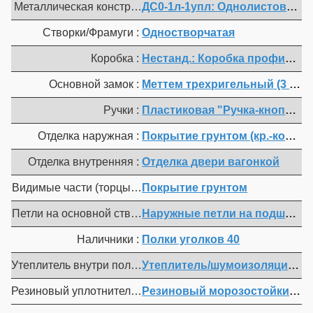
Металлическая конструкция :
ДС0-1л-1упл: Однолистовая пр
Створки/Фрамуги :
Одностворчатая
Коробка :
Нестанд.: Коробка профильной 
Основной замок :
Меттем трехригельный (3 ключа)
Ручки :
Пластиковая "Ручка-кнопка"
Отделка наружная :
Покрытие грунтом (кр.-коричн.
Отделка внутренняя :
Отделка двери вагонкой
Видимые части (торцы полотна, коробка, мет. наличники) 
Покрытие грунтом
Петли на основной створке :
Наружные петли на подшипнике
Наличники :
Полки уголков 40
Утеплитель внутри полотна :
Утеплитель/шумоизоляция вн
Резиновый уплотнитель :
Резиновый морозостойкий уп