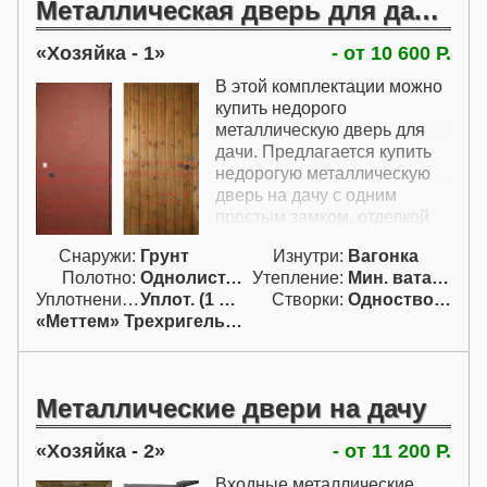
Металлическая дверь для дачи недорого
Хозяйка - 1
- от 10 600 Р.
В этой комплектации можно
купить недорого
металлическую дверь для
дачи. Предлагается купить
недорогую металлическую
дверь на дачу с одним
простым замком, отделкой
вагонкой изнутри и
Снаружи:
Грунт
Изнутри:
Вагонка
покрытием грунтом снаружи.
Полотно:
Однолист. проф.
Утепление:
Мин. вата / пенопл.
Несмотря на то, что это
Уплотнение:
Уплот. (1 конт.)
Створки:
Одностворчатая (А)
очень антикризисные
«Меттем» Трехригельный
металлические двери, они
достаточно долговечны и
надежны. Входные двери на
дачу недорого поставляются
Металлические двери на дачу
комплектом из трех
сувальдных ключей-бабочек.
Хозяйка - 2
- от 11 200 Р.
В такой комплектации можно
незатратно купить входные
Входные металлические