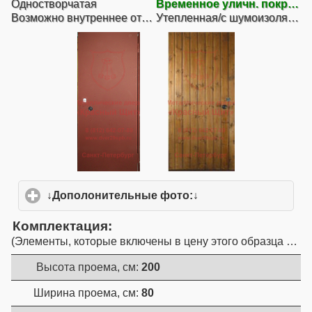
Одностворчатая
Временное уличн. покрытие
Возможно внутреннее открывание
Утепленная/с шумоизоляцией (1 контур)
↓Дополонительные фото:↓
click to expand conte
Комплектация
Элементы, которые включены в цену этого образца двер
Высота проема, см:
200
Ширина проема, см:
80