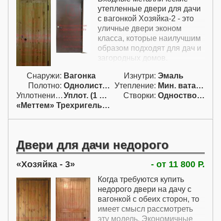
двери для дачи с хорошим
утепленные двери для дачи
утеплением и
с вагонкой Хозяйка-2 - это
атмосферостойкой отделкой.
уличные двери эконом
класса, которые наилучшим
образом подходят для дач и
загородных домов.
Недорого купить входные
Снаружи:
Вагонка
Изнутри:
Эмаль
металлические двери для
Полотно:
Однолист. проф.
Утепление:
Мин. вата / пенопл.
дачи можно с отделкой
Уплотнение:
Уплот. (1 конт.)
Створки:
Одностворчатая (А)
вагонкой и покраской
«Меттем» Трехригельный
эмалью с одним простым
замком. Так как дачи и
загородные дома могут
находиться на различных
Двери для дачи недорого
расстояниях от Петербурга,
цена металлических дверей
Хозяйка - 3
- от 11 800 Р.
для дачи рассчитана на
условиях самовывоза. Как и
Когда требуются купить
все двери в этом разделе,
недорого двери на дачу с
металлические уличные
вагонкой с обеих сторон, то
двери для дачи от
имеет смысл рассмотреть
производителя этой модели
эту модель. Экономичные