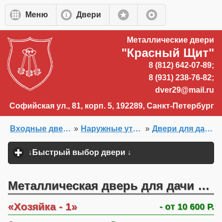
Перейти к основному содержанию
Меню
Двери
Металлические двери
"Красный Щит"
8 (812) 642-07-89;
8 (931) 238-76-82;
dver29@mail.ru
Софийская ул., 81, корп. 5, 192289, Санкт-Петербург
Входные двери на заказ
»
Наружные утепленные двери
»
Двери для дачи в СПб
Главная
»
Двери на заказ
»
↓Быстрый выбор двери ↓
click to expand content
Металлическая дверь для дачи недорого
Хозяйка - 1
- от 10 600 Р.