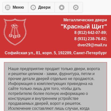
Перейти к основному содержанию
Меню
Двери
Металлические двери
"Красный Щит"
8 (812) 642-07-89;
8 (931) 238-76-82;
dver29@mail.ru
Софийская ул., 81, корп. 5, 192289, Санкт-Петербург
Наше предприятие продает только двери, ворота
и решетки целиком - замки, фурнитура, петли и
прочие детали дверей отдельно не продаются.
Информация о комплектующих приведена на
сайте только лишь для того, чтобы дать
потребителю более полную информацию о
конструкции и внутреннем устройстве
продаваемых дверей, ворот и решеток.
Исключение составляют лишь случаи, когда