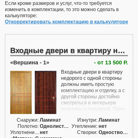
Если кроме размеров и услуг, что-то требуется
изменить в комплектации, то это можно сделать в
калькуляторе:
Откорректировать комплектацию в калькуляторе
Входные двери в квартиру недорого
Вершина - 1
- от 13 500 Р.
Входные двери в квартиру
недорого с одной стороны
должны иметь простую
комплектацию и отделку, а с
другой стороны достойно
смотреться в интерьере
квартиры и парадной. Один
из вариантов купить
Снаружи:
Ламинат
Изнутри:
Ламинат
железную дверь в квартиру
Полотно:
Однолист. проф.
Утепление:
нет
недорого этой модели.
Уплотнение:
нет
Створки:
Одностворчатая (А)
Входные металлические