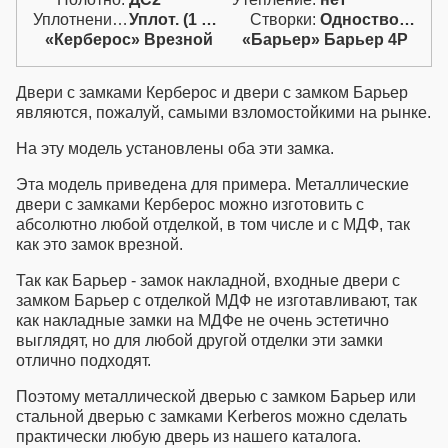
замками Керберос и двери с
Уплотнение:
Уплот. (1 конт.)
Створки:
Одностворчатая (А)
замками Барьер можно
«Керберос» Врезной
«Барьер» Барьер 4Р
считать самыми мощными и
взломостойкими. На эту
модель установлены оба эти
Двери с замками Керберос
и
двери с замком Барьер
замка. В СПб можно купить
являются, пожалуй, самыми взломостойкими на рынке.
двери с замком Барьер и из
ассортимента готовых
На эту модель установлены оба эти замка.
дверей, но второго замка
Керберос на этой
Эта модель приведена для примера.
Металлические
металлической двери не
двери с замками Керберос
можно изготовить с
будет. Кроме этого, готовые
абсолютно любой отделкой, в том числе и с МДФ, так
входные двери с замком
как это замок врезной.
Барьер в Санкт-Петербурге
Так как Барьер - замок накладной,
входные двери с
бывают только нескольких
замком Барьер
с отделкой МДФ не изготавливают, так
стандартных размеров и
как накладные замки на МДФе не очень эстетично
одной расцветки, а
выглядят, но для любой другой отделки эти замки
индивидуальные железные
отлично подходят.
двери с замками Kerberos и
Барьер можно изготовить
Поэтому
металлической дверью с замком Барьер
или
любого размера и расцветки.
стальной дверью с замками Kerberos
можно сделать
Стальные двери с замками
практически любую дверь из нашего каталога.
Kerberos этой модели