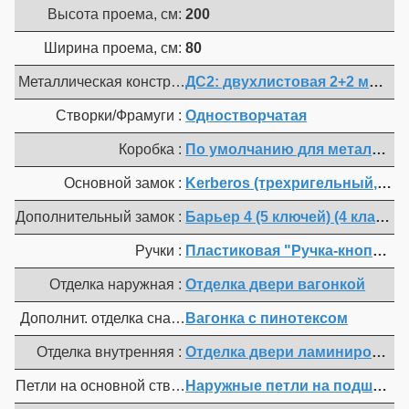
Высота проема, см:
200
Ширина проема, см:
80
Металлическая конструкция :
ДС2: двухлистовая 2+2 мм; М1(
Створки/Фрамуги :
Одностворчатая
Коробка :
По умолчанию для металл. ко
Основной замок :
Kerberos (трехригельный, врезн
Дополнительный замок :
Барьер 4 (5 ключей
Ручки :
Пластиковая "Ручка-кнопка"
Отделка наружная :
Отделка двери вагонкой
Дополнит. отделка снаружи :
Вагонка с пинотексом
Отделка внутренняя :
Отделка двери ламинирован
Петли на основной створке :
Наружные петли на подшипнике