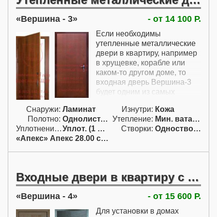
звукоизолирована - внутри
полотна имеется
Вершина - 3
- от 14 100 Р.
наполнитель, а по периметру
притвора проклеен
Если необходимы
уплотнитель. Также стальная
утепленные металлические
дверь в квартиру с
двери в квартиру, например
шумоизоляцией Вершина-2 -
в хрущевке, корабле или
это очень надежная дверь -
каком-то другом доме, то
она сварена из листа,
входная дверь Вершина-3
толщиной 2 мм. Дверь
будет одним из самых
оснащена очень удобным и
интересных вариантов.
недорогим цилиндровым
Снаружи:
Ламинат
Изнутри:
Кожа
Наравне со всеми
замком Апекс с ручкой.
Полотно:
Однолист. проф.
Утепление:
Мин. вата / пенопл.
остальными
Уплотнение:
Уплот. (1 конт.)
Створки:
Одностворчатая (А)
преимуществами стоит
«Апекс» Апекс 28.00 с ручк.
такая теплая дверь в
квартиру недорого,
благодаря простой
комплектации и недорогой
Входные двери в квартиру с шумоизоляцией
отделке. Утеплить двери в
квартиру возможно
Вершина - 4
- от 15 600 Р.
средствами наполнителя
внутри полотна, резинового
Для установки в домах