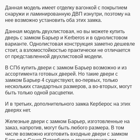
относятся к среднему
Данная модель имеет отделку вагонкой с покрытием
ценовому классу. Можно
снаружи и ламинированную ДВП изнутри, поэтому на
купить дверь с замком
нее возможно установить оба этих замка.
Барьер и Керберос и с
другой отделкой, как
Данная модель двухлистовая, но вы можете
купить
попроще, так и дороже той,
дверь с замком Барьер и Kerberos
и в однолистовом
которая в данной
варианте. Однолистовая конструкция заметно дешевле
комплектации. Эти замки
стоит, а взломостойкостью практически не отличается
барьер и Керберос можно
от представленной двухлистовой модели.
также установить на любую
другую металлическую
В
СПб купить двери с замком Барьер
возможно и из
дверь из нашего каталога,
ассортимента готовых дверей. Но такие
двери с
при этом это могут быть как
замком Барьер 4
существуют, во-первых, только
двери с замком Барьер 4,
нескольких стандартных размеров, а во-вторых, могут
так и двери с замком Барьер
быть только одной расцветки.
2Р.
И в третьих, дополнительного замка Керберос на этих
дверях нет.
Железные двери с замком Барьер
, изготовленные на
заказ, напротив, могут быть любого размера. В том
числе возможно изготовить
входные двери с замком