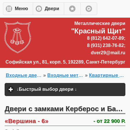
Перейти к основному содержанию
Меню
Двери
Металлические двери
"Красный Щит"
8 (812) 642-07-89;
8 (931) 238-76-82;
dver29@mail.ru
Софийская ул., 81, корп. 5, 192289, Санкт-Петербург
Входные двери на заказ
»
Входные металлические двери в квартиру
»
Квартирные двери
Главная
»
Двери на заказ
»
↓Быстрый выбор двери ↓
click to expand content
Двери с замками Керберос и Барьер
Вершина - 6
- от 22 900 Р.