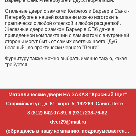
Барьер в Санкт-Петербурге
и двухстворчатыми.
Стальные двери с замками Kerberos и Барьер в Санкт-
Петеребурге
в нашей компании можно изготовить
практически с любой отделкой и любой расцветкой.
Железные двери с замком Барьер в СПб
даже в
приведенной комплектации с ламинатом с внутренней
стороны могут быть от самых светлых цвета "Дуб
беленый" до практически черного "Венге".
Фурнитуру также можно выбрать именно такую, какая
требуется.
Металлические двери НА ЗАКАЗ "Красный Щит"
Софийская ул., д. 81, корп. 5, 192289, Санкт-Петербург
8 (812) 642-07-89
;
8 (931) 238-76-82
;
dver29@mail.ru
(обращаясь в нашу компанию, подразумевается, что вы разрешаете использовать свои контактные данные для уточнения деталей запроса и направления ответа на запрос)