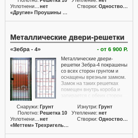
Полотно:
Решетка 10
Утепление:
нет
подходят как для
Уплотнение:
нет
Створки:
Одностворчатая (А)
помещений, так и для
«Другие» Проушины для навесн.
установки на улице.
Металлические двери-решетки
Зебра - 4
- от 6 900 Р.
Металлические двери-
решетки Зебра-4 покрашены
со всех сторон грунтом и
оснащены врезным замком.
Замок на таких решетках
помещен внутрь короба и
запирается с обеих сторон
ключом. Грунтованые
Снаружи:
Грунт
Изнутри:
Грунт
металлические двери-
Полотно:
Решетка 10
Утепление:
нет
решетки могут быть либо
Уплотнение:
нет
Створки:
Одностворчатая (А)
серого, либо красно-
«Меттем» Трехригельный
коричневого цвета.