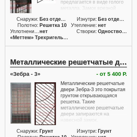
предлагается в виде голого
металла. Замок врезной
спрятан в коробе и
Снаружи:
Без отделки
Изнутри:
Без отделки
запирается с обеих сторон
Полотно:
Решетка 10
Утепление:
нет
ключом.
Уплотнение:
нет
Створки:
Одностворчатая (А)
«Меттем» Трехригельный
Металлические решетчатые двери
Зебра - 3
- от 5 400 Р.
Металлические решетчатые
двери Зебра-3 это покрытая
грунтом открывающаяся
решетка. Такие
металлические решетчатые
двери запираются на
навесной замок.
Металлические решетки с
Снаружи:
Грунт
Изнутри:
Грунт
покрытием грунтом