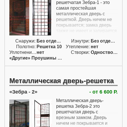
решетчатая Зебра-1 - это
самая простейшая
металлическая дверь с
решеткой. Дверь ничем не
покрывается; замка дверь
также не имеет и запирается
на простой навесной замок.
Снаружи:
Без отделки
Изнутри:
Без отделки
В стоимость включены две
Полотно:
Решетка 10
Утепление:
нет
петли без подшипников и
Уплотнение:
нет
Створки:
Одностворчатая (А)
проушины для навесного
«Другие» Проушины для навесн.
замка.
Металлическая дверь-решетка
Зебра - 2
- от 6 600 Р.
Металлическая дверь-
решетка Зебра-2 это
решетчатая дверь с
врезным замком. Дверь
ничем не покрывается и