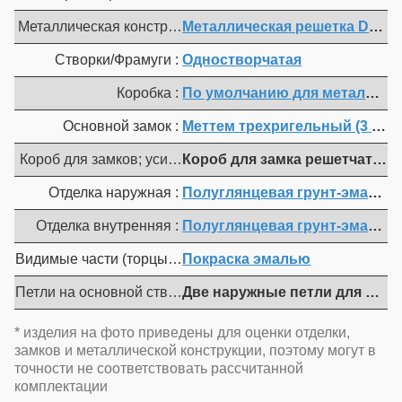
Металлическая конструкция :
Металлическая решетка D12 у
Створки/Фрамуги :
Одностворчатая
Коробка :
По умолчанию для металл. ко
Основной замок :
Меттем трехригельный (3 ключа)
Короб для замков; усиленный бронекарман :
Короб для замка решетчатой дв
Отделка наружная :
Полуглянцевая грунт-эмаль (т.
Отделка внутренняя :
Полуглянцевая грунт-эмаль (т.
Видимые части (торцы полотна, коробка, мет. наличники) 
Покраска эмалью
Петли на основной створке :
Две наружные петли для откр
* изделия на фото приведены для оценки отделки,
замков и металлической конструкции, поэтому могут в
точности не соответствовать рассчитанной
комплектации