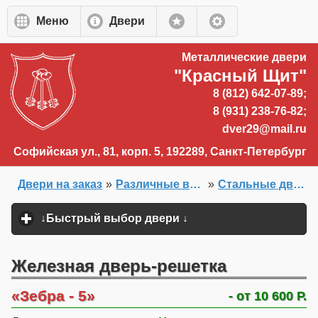
Перейти к основному содержанию
Меню
Двери
Металлические двери
"Красный Щит"
8 (812) 642-07-89;
8 (931) 238-76-82;
dver29@mail.ru
Софийская ул., 81, корп. 5, 192289, Санкт-Петербург
Двери на заказ
»
Различные виды ворот и двери-решетки
»
Стальные двери-решетки
Главная
»
↓Быстрый выбор двери ↓
click to expand content
Железная дверь-решетка
Зебра - 5
- от 10 600 Р.