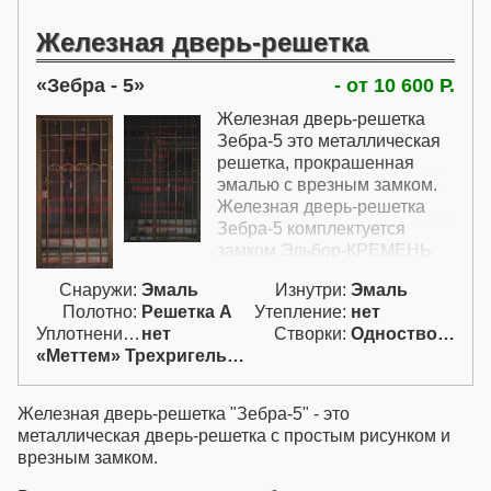
Железная дверь-решетка
Зебра - 5
- от 10 600 Р.
Железная дверь-решетка
Зебра-5 это металлическая
решетка, прокрашенная
эмалью с врезным замком.
Железная дверь-решетка
Зебра-5 комплектуется
замком Эльбор-КРЕМЕНЬ
1.04.02. Решетка подходит
Снаружи:
Эмаль
Изнутри:
Эмаль
для установки как на улице,
Полотно:
Решетка А
Утепление:
нет
так и внутри помещений. В
Уплотнение:
нет
Створки:
Одностворчатая (А)
стоимость также включены
«Меттем» Трехригельный
петли без подшипников 2 шт
и короб для врезного замка.
Железная дверь-решетка "Зебра-5" - это
металлическая дверь-решетка с простым рисунком и
врезным замком.