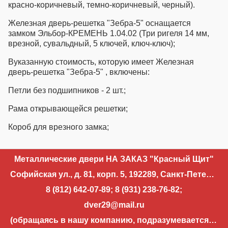
красно-коричневый, темно-коричневый, черный).
Железная дверь-решетка "Зебра-5" оснащается
замком Эльбор-КРЕМЕНЬ 1.04.02 (Три ригеля 14 мм,
врезной, сувальдный, 5 ключей, ключ-ключ);
Вуказанную стоимость, которую имеет Железная
дверь-решетка "Зебра-5" , включены:
Петли без подшипников - 2 шт.;
Рама открывающейся решетки;
Короб для врезного замка;
Металлические двери НА ЗАКАЗ "Красный Щит"
Софийская ул., д. 81, корп. 5, 192289, Санкт-Петербург
8 (812) 642-07-89
;
8 (931) 238-76-82
;
dver29@mail.ru
(обращаясь в нашу компанию, подразумевается, что вы разрешаете использовать свои контактные данные для уточнения деталей запроса и направления ответа на запрос)