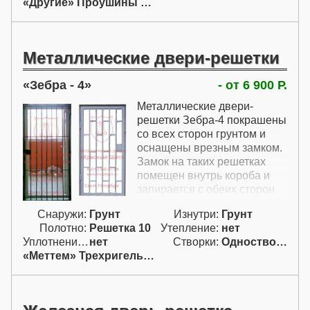
«Другие» Проушины для навесн.
установки на улице.
Металлические двери-решетки
Зебра - 4
- от 6 900 Р.
Металлические двери-
решетки Зебра-4 покрашены
со всех сторон грунтом и
оснащены врезным замком.
Замок на таких решетках
помещен внутрь короба и
запирается с обеих сторон
ключом. Грунтованые
Снаружи:
Грунт
Изнутри:
Грунт
металлические двери-
Полотно:
Решетка 10
Утепление:
нет
решетки могут быть либо
Уплотнение:
нет
Створки:
Одностворчатая (А)
серого, либо красно-
«Меттем» Трехригельный
коричневого цвета.