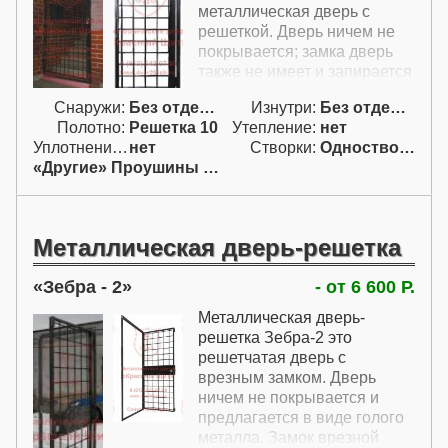
металлическая дверь с
решеткой. Дверь ничем не
покрывается; замка дверь
также не имеет и запирается
на простой навесной замок.
Снаружи:
Без отделки
Изнутри:
Без отделки
В стоимость включены две
Полотно:
Решетка 10
Утепление:
нет
петли без подшипников и
Уплотнение:
нет
Створки:
Одностворчатая (А)
проушины для навесного
«Другие» Проушины для навесн.
замка.
Металлическая дверь-решетка
Зебра - 2
- от 6 600 Р.
Металлическая дверь-
решетка Зебра-2 это
решетчатая дверь с
врезным замком. Дверь
ничем не покрывается и
предлагается в виде голого
металла. Замок врезной