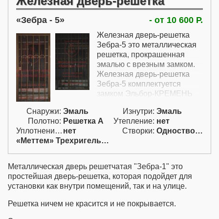
Железная дверь-решетка
Зебра - 5
- от 10 600 Р.
Железная дверь-решетка
Зебра-5 это металлическая
решетка, прокрашенная
эмалью с врезным замком.
Железная дверь-решетка
Зебра-5 комплектуется
замком Эльбор-КРЕМЕНЬ
1.04.02. Решетка подходит
Снаружи:
Эмаль
Изнутри:
Эмаль
для установки как на улице,
Полотно:
Решетка А
Утепление:
нет
так и внутри помещений. В
Уплотнение:
нет
Створки:
Одностворчатая (А)
стоимость также включены
«Меттем» Трехригельный
петли без подшипников 2 шт
и короб для врезного замка.
Металлическая дверь решетчатая "Зебра-1" это
простейшая дверь-решетка, которая подойдет для
установки как внутри помещений, так и на улице.
Решетка ничем не красится и не покрывается.