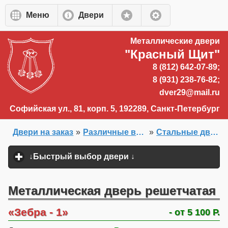
Перейти к основному содержанию
Меню
Двери
Металлические двери
"Красный Щит"
8 (812) 642-07-89;
8 (931) 238-76-82;
dver29@mail.ru
Софийская ул., 81, корп. 5, 192289, Санкт-Петербург
Двери на заказ
»
Различные виды ворот и двери-решетки
»
Стальные двери-решетки
Главная
»
↓Быстрый выбор двери ↓
click to expand content
Металлическая дверь решетчатая
Зебра - 1
- от 5 100 Р.