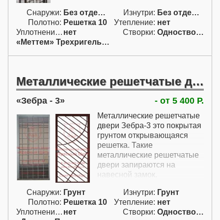
спрятан в коробе и
Снаружи:
Без отделки
Изнутри:
Без отделки
запирается с обеих сторон
Полотно:
Решетка 10
Утепление:
нет
ключом.
Уплотнение:
нет
Створки:
Одностворчатая (А)
«Меттем» Трехригельный
Металлические решетчатые двери
Зебра - 3
- от 5 400 Р.
Металлические решетчатые
двери Зебра-3 это покрытая
грунтом открывающаяся
решетка. Такие
металлические решетчатые
двери запираются на
навесной замок.
Металлические решетки с
Снаружи:
Грунт
Изнутри:
Грунт
покрытием грунтом
Полотно:
Решетка 10
Утепление:
нет
подходят как для
Уплотнение:
нет
Створки:
Одностворчатая (А)
помещений, так и для