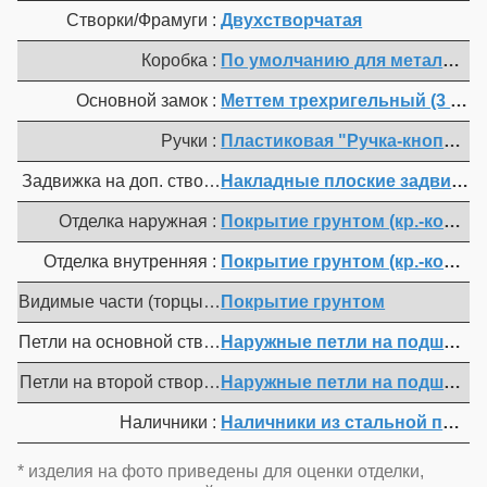
Створки/Фрамуги :
Двухстворчатая
Коробка :
По умолчанию для металл. ко
Основной замок :
Меттем трехригельный (3 ключа)
Ручки :
Пластиковая "Ручка-кнопка"
Задвижка на доп. створке :
Накладные плоские задвижки (
Отделка наружная :
Покрытие грунтом (кр.-коричн.
Отделка внутренняя :
Покрытие грунтом (кр.-коричн.
Видимые части (торцы полотна, коробка, мет. наличники) 
Покрытие грунтом
Петли на основной створке :
Наружные петли на подшипнике
Петли на второй створке :
Наружные петли на подшипнике
Наличники :
Наличники из стальной полосы
* изделия на фото приведены для оценки отделки,