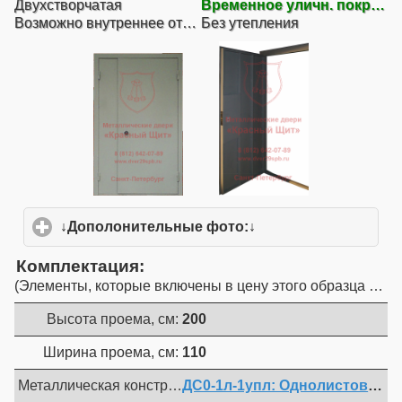
Двухстворчатая
Временное уличн. покрытие
Возможно внутреннее открывание
Без утепления
↓Дополонительные фото:↓
click to expand conte
Комплектация
Элементы, которые включены в цену этого образца двер
Высота проема, см:
200
Ширина проема, см:
110
Металлическая конструкция :
ДС0-1л-1упл: Однолистовая пр