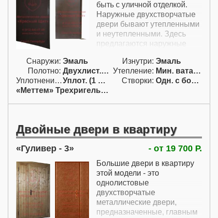
требованию - она
быть с уличной отделкой.
изготовлена из толстого
Наружные двухстворчатые
листа, толщиной 2 мм и
двери бывают утепленными
укомплектована прочным
и неутепленными. Здесь
отечественным замком.
предлагаются наружные
распашные двери с
Снаружи:
Эмаль
Изнутри:
Эмаль
утеплением. Распашные
Полотно:
Двухлист. проф.
Утепление:
Мин. вата / пенопл.
утепленные двери, которые
Уплотнение:
Уплот. (1 конт.)
Створки:
Одн. с бок. фрам. (АБ)
здесь представлены,
«Меттем» Трехригельный
изготовлены с трехлистовой
конструкцией, поэтому могут
эксплуатироваться в
тяжелых уличных условиях.
Двойные двери в квартиру
Во всем остальном эти
распашные уличные двери
Гуливер - 3
- от 19 700 Р.
изготовлены без каких-либо
наворотов - на них
Большие двери в квартиру
установлен недорогой замок
этой модели - это
с простыми ручками,
однолистовые
простые петли и недорогая,
двухстворчатые
но практичная покраска
металлические двери,
эмалью.
предназначенные, главным