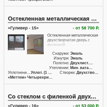
странице - это один из
самых недорогих вариантов
таких дверей. В данной
комплектации двери
Остекленная металлическая двухстворчатая дверь с филенкой
покрыты грунтом, но их
также можно изготовить и с
Гуливер - 15
- от 58 700 Р.
порошковым покрытием.
Остекленная металлическая
двухстворчатая дверь с
филенкой
Снаружи:
Эмаль
Изнутри:
Эмаль
Полотно:
Двухлист. проф.
Утепление:
Мин. вата / пенопл.
Уплотнение:
Уплот. (1 конт.)
Створки:
Двухстворчатая (Д)
«Меттем» Четырехригельный
Со стеклом с филенкой двухстворчатая с верхней фрамугой металлическая дверь
Гуливер - 16
- от 53 000 Р.