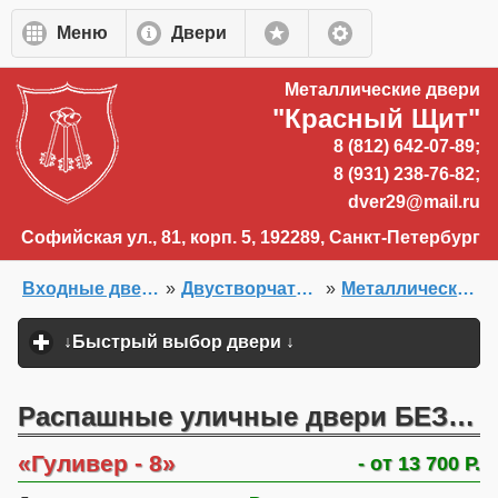
Перейти к основному содержанию
Меню
Двери
Металлические двери
"Красный Щит"
8 (812) 642-07-89;
8 (931) 238-76-82;
dver29@mail.ru
Софийская ул., 81, корп. 5, 192289, Санкт-Петербург
Входные двери на заказ
»
Двустворчатые распашные двери
»
Металлические входные двухстворчатые двери
Главная
»
Двери на заказ
»
↓Быстрый выбор двери ↓
click to expand content
Распашные уличные двери БЕЗ УТЕПЛЕНИЯ
Гуливер - 8
- от 13 700 Р.