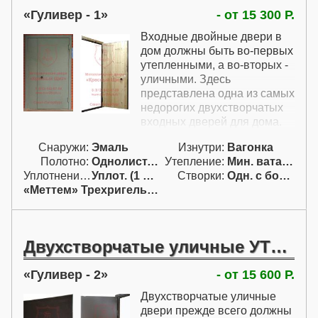
Гуливер - 1
- от 15 300 Р.
Входные двойные двери в
дом должны быть во-первых
утепленными, а во-вторых -
уличными. Здесь
представлена одна из самых
недорогих двухстворчатых
входных дверей для дома.
Эти двойные входные двери
Снаружи:
Эмаль
Изнутри:
Вагонка
для загородного дома
Полотно:
Однолист. проф.
Утепление:
Мин. вата / пенопл.
изготовлены с недорогой
Уплотнение:
Уплот. (1 конт.)
Створки:
Одн. с бок. фрам. (АБ)
отделкой, и при этом
«Меттем» Трехригельный
превосходно выглядят.
Кроме этого широкие
входные двери для дома
должны быть очень
Двухстворчатые уличные УТЕПЛЕННЫЕ двери
крепкими и прочными. Эта
модель двухстворчатых
Гуливер - 2
- от 15 600 Р.
входных дверей для
частного дома
Двухстворчатые уличные
удовлетворяет и этому
двери прежде всего должны