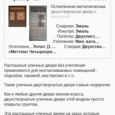
Остекленная металлическая
двухстворчатая дверь с
филенкой
Снаружи:
Эмаль
Изнутри:
Эмаль
Полотно:
Двухлист. проф.
Утепление:
Мин. вата / пенопл.
Уплотнение:
Уплот. (1 конт.)
Створки:
Двухстворч. с верх. (ДВ)
«Меттем» Четырехригельный
Распашные уличные двери
без утепления
применяются для неотапливаемых помещений -
подсобок, гаражей, мастерских и т. п.
Такие
уличные двустворчатые двери
самые недорогие.
Как и любые другие двери эконом-класса,
двухстворчатые уличные двери
этой модели просто
покрыты грунтом.
Это
распашные уличные двери на заказ
, которые