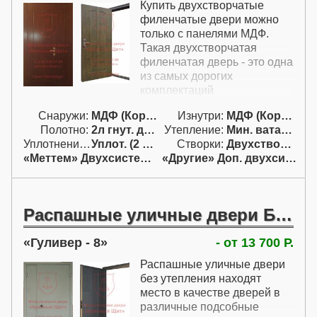
стальные двери в старый
Купить двухстворчатые
фонд полностью
филенчатые двери можно
соответствуют элитным
только с панелями МДФ.
дверям - кроме элитной
Такая двухстворчатая
отделки дверь
филенчатая дверь - это одна
изготавливается со сложной
из самых дорогих
коробкой и полотном и
комплектаций
комплектуется лучшими
металлических дверей.
замками.
Снаружи:
МДФ (Корея)
Изнутри:
МДФ (Корея)
Двухстворчатые двери МДФ
Полотно:
2л гнут. двойн.
Утепление:
Мин. вата / пенопл.
с обеих строн требуют
Уплотнение:
Уплот. (2 конт.)
Створки:
Двухстворчатая (Д)
четырех, а иногда и больше
«Меттем» Двухсистемный
«Другие» Доп. двухсист.
панелей. Также на эту
ламинированную
распашную дверь
установлен дорогой
Распашные уличные двери БЕЗ УТЕПЛЕНИЯ
двухсистемный замок в
самой полной комплектации
Гуливер - 8
- от 13 700 Р.
с врезными
броненакладками и
Распашные уличные двери
вертикальными тягами.
без утепления находят
Рассматриваемые
место в качестве дверей в
распашные двери МДФ
различные подсобные
комплектуются