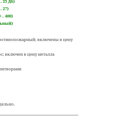
.. 25 Дб)
. 27)
 .. 400)
льный)
+ противопожарный; включены в цену
; включен в цену металла
притворами
дельно.