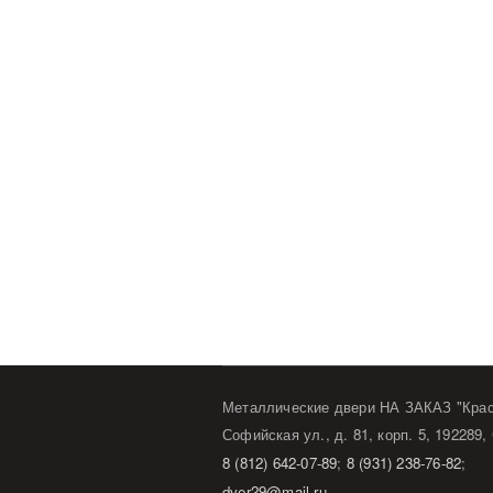
Металлические двери НА ЗАКАЗ "Кра
Софийская ул., д. 81, корп. 5, 192289,
8 (812) 642-07-89
;
8 (931) 238-76-82
;
dver29@mail.ru