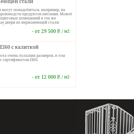
веющей стали
могут понадобиться, например, на
производств продуктов питания. Может
рощитовых помещений в тех же
ные двери из нержавеющей стали
тойкостью к химическим реагентам, они
- от 29 500 Р.
ти. Информацию о ценах и о том, как
м2
пециалистов- консультантов по
I60 с калиткой
та очень больших размеров, в том
с сертификатом EI60.
- от 12 000 Р.
м2