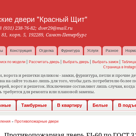
Перейти к
основному
кие двери "Красный Щит"
содержанию
8 (931) 238-76-82
;
dver29@mail.ru
. 81, корп. 5, 192289, Санкт-Петербург
ны
Конструкция
Отделка
Фурнитура
Услуги
Разное
Норм
оиск по модели
Рассчитать дверь
Выбрать дверь
Выбрать замок
Таблица
Страница в Instag
 ворота и решетки целиком - замки, фурнитура, петли и прочие де
 на сайте только лишь для того, чтобы дать потребителю более
рей, ворот и решеток. Исключение составляют лишь случаи, когда
ь требуется для ремонта или плановой замены.
чные
Тамбурные
В квартиру
Белые
В подъ
вления
»
Противопожарные двери
Противопожарная дверь ЕI-60 по ГОСТ 3