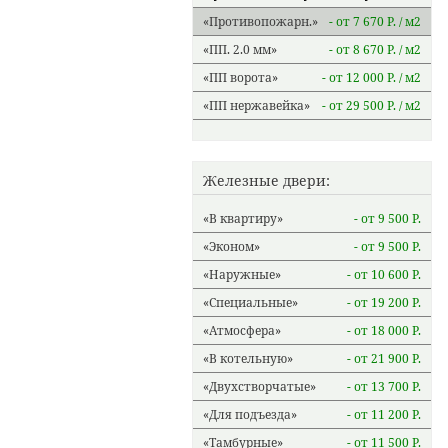
Противопожарн.
- от 7 670 Р.
м2
ПП. 2.0 мм
- от 8 670 Р.
м2
ПП ворота
- от 12 000 Р.
м2
ПП нержавейка
- от 29 500 Р.
м2
Железные двери:
В квартиру
- от 9 500 Р.
Эконом
- от 9 500 Р.
Наружные
- от 10 600 Р.
Специальные
- от 19 200 Р.
Атмосфера
- от 18 000 Р.
В котельную
- от 21 900 Р.
Двухстворчатые
- от 13 700 Р.
Для подъезда
- от 11 200 Р.
Тамбурные
- от 11 500 Р.