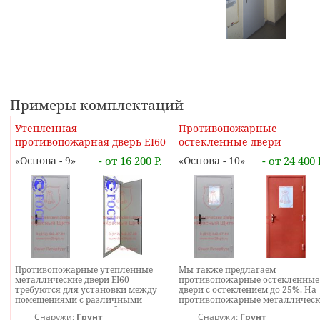
-
Примеры комплектаций
Утепленная
Противопожарные
противопожарная дверь EI60
остекленные двери
Основа - 9
- от 16 200 Р.
Основа - 10
- от 24 400 
Противопожарные утепленные
Мы также предлагаем
металлические двери EI60
противопожарные остекленные
требуются для установки между
двери с остеклением до 25%. На
помещениями с различными
противопожарные металлическ
категориями пожарной опасности.
остекленные двери стекло такж
Снаружи:
Грунт
Снаружи:
Грунт
В качестве наружных дверей
устанавливается