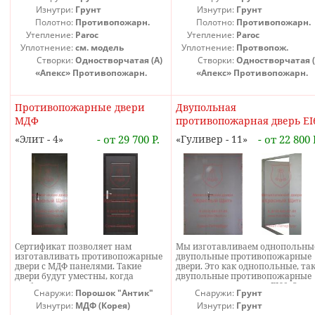
противопожарные двери не
Изнутри:
Грунт
противопожарное. Мы
Изнутри:
Грунт
устанавливают, так как для
изготавливаем как однопольны
Полотно:
Противопожарн.
Полотно:
Противопожарн.
установки в наружные стены
так и двупольные
Утепление:
Paroc
Утепление:
Paroc
такие двери не требуются (ст. 87 ч.
противопожарные остекленные
Уплотнение:
см. модель
Уплотнение:
Протвопож.
3 N123-ФЗ). Цена утепленных
двери. Двупольная остекленная
металлических противопожарных
противопожарная металлическ
Створки:
Одностворчатая (А)
Створки:
Одностворчатая (
дверей включает
дверь может быть как с двумя
«Апекс» Противопожарн.
«Апекс» Противопожарн.
противопожарный утеплитель,
стеклами, так и с одним стекло.
который обязательно должен
Цена остекленных
быть, чтобы дверь
противопожарных дверей
Противопожарные двери
Двупольная
соответствовала сертификату.
несколько выше чем обычных. 
Наружные эвакуационные двери с
связано с тем, что стекло
МДФ
противопожарная дверь EI
антипаниковыми ручками-
устанавливается толстое и
штангами мы также
дорогое. Нормы и ГОСТ на
Элит - 4
- от 29 700 Р.
Гуливер - 11
- от 22 800 
изготавливаем, хотя они
противопожарные остекленные
относятся к совсем другим дверям
двери такие же как и на обычн
и сертификата не требуют (по
противопожарные двери.
крайней, мы пока об этом не
слышали).
Сертификат позволяет нам
Мы изготавливаем однопольны
изготавливать противопожарные
двупольные противопожарные
двери с МДФ панелями. Такие
двери. Это как однопольные, так
двери будут уместны, когда
двупольные противопожарные
требуются красивые
металлические двери EI60. Эти
Снаружи:
Порошок "Антик"
Снаружи:
Грунт
противопожарные двери.
двери как все остальные двери
Противопожарные
Изнутри:
МДФ (Корея)
нашего производства изготовл
Изнутри:
Грунт