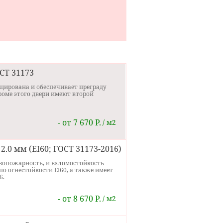
и
е,
СТ 31173
ирована и обеспечивает преграду
роме этого двери имеют второй
- от 7 670 Р.
м2
0 мм (EI60; ГОСТ 31173-2016)
ивопожарность, и взломостойкость
о огнестойкости EI60, а также имеет
6.
- от 8 670 Р.
м2