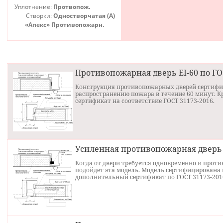
спрашивают еще реже даже чем с
противопожарные двери EI60
Уплотнение:
Протвопож.
панелями МДФ.
размерам до 2550 мм по высоте 
до 2000 мм по ширине.
Створки:
Одностворчатая (А)
Однопольные двери могут быть
«Апекс» Противопожарн.
размерами до 1200 мм по ширин
а по высоте также до 2550 мм.
Глухие противопожарные
двупольные двери на этой
странице - это один из самых
недорогих вариантов таких
дверей. В данной комплектации
Противопожарная дверь ЕI-60 по ГО
двери покрыты грунтом, но их
также можно изготовить и с
Конструкция противопожарных дверей сертифиц
порошковым покрытием.
распространению пожара в течение 60 минут. К
сертификат на соответствие ГОСТ 31173-2016.
Усиленная противопожарная дверь 2.
Когда от двери требуется одновременно и прот
подойдет эта модель. Модель сертифицирована п
дополнительный сертификат по ГОСТ 31173-201