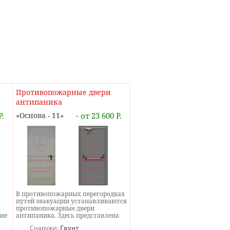
Противопожарные двери
антипаника
Р.
Основа - 11
- от 23 600 Р.
В противопожарных перегородках
путей эвакуации устанавливаются
противопожарные двери
ие
антипаника. Здесь представлена
е
противопожарная дверь
Снаружи:
Грунт
антипаника с ручкой штангой.