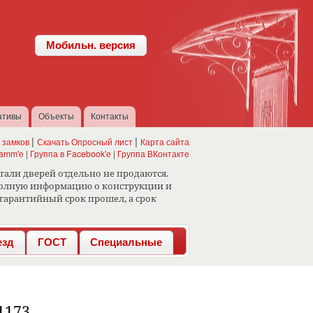
Мобильн. версия
ативы
Объекты
Контакты
 замков
Скачать Опросный лист
Карта сайта
ramm'е
|
Группа в Facebook'е
|
Группа ВКонтакте
тали дверей отдельно не продаются.
 полную информацию о конструкции и
 гарантийный срок прошел, а срок
езд
ГОСТ
Специальные
1173