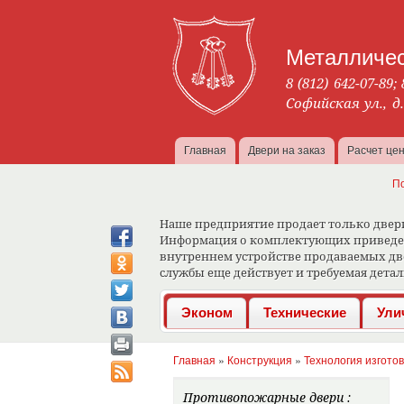
Металличес
8 (812) 642-07-89
;
Софийская ул., д
Главная
Двери на заказ
Расчет це
Главное меню
П
Наше предприятие продает только двери,
Информация о комплектующих приведена
внутреннем устройстве продаваемых две
службы еще действует и требуемая детал
Эконом
Технические
Ули
Главная
»
Конструкция
»
Технология изгото
Вы здесь
Противопожарные двери