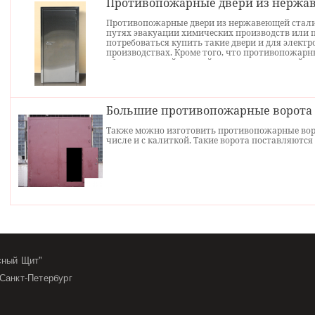
Противопожарные двери из нержа
Противопожарные двери из нержавеющей стали 
путях эвакуации химических производств или 
потребоваться купить такие двери и для элект
производствах. Кроме того, что противопожар
обладают самой лучшей из всех видов дверей с
также сертифицированы на предмет огнестойкос
купить эти изделия, можно уточнить у наших с
телефону или по электронной почте.
Большие противопожарные ворота E
Также можно изготовить противопожарные воро
числе и с калиткой. Такие ворота поставляются 
сный Щит"
 Санкт-Петербург