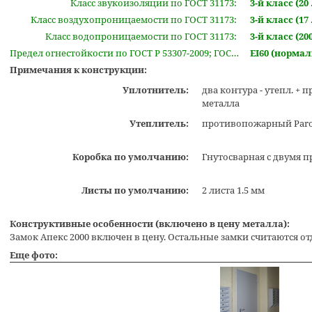
Класс звукоизоляции по ГОСТ 31173:
3-й класс (20 
Класс воздухопроницаемости по ГОСТ 31173:
3-й класс (17 .
Класс водопроницаемости по ГОСТ 31173:
3-й класс (200
Предел огнестойкости по ГОСТ Р 53307-2009; ГОСТ Р 51072-2005:
EI60 (норма
Примечания к конструкции:
Уплотнитель:
два контура - утепл. 
металла
Утеплитель:
противопожарный Paroc
Коробка по умолчанию:
Гнутосварная с двумя 
Листы по умолчанию:
2 листа 1.5 мм
Конструктивные особенности (включено в цену металла):
Замок Апекс 2000 включен в цену. Остальные замки считаются от
Еще фото: