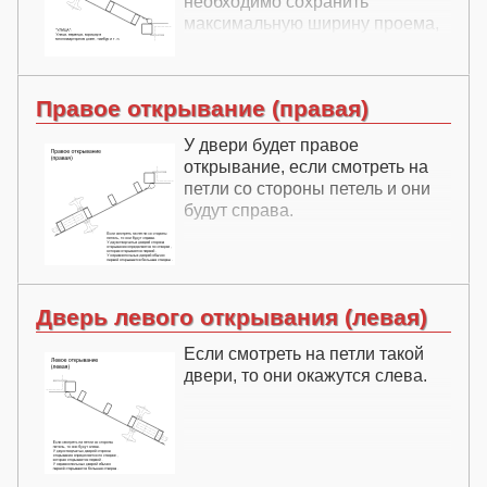
необходимо сохранить
максимальную ширину проема,
подойдет уголковая внутренняя
входная дверь. Уголковые
внутренние двери благодаря
Правое открывание (правая)
своей конструкции позволяют не
заужать проем. Для остальных
У двери будет правое
случаев подойдут профильные
открывание, если смотреть на
или гнутые двери внутреннего
петли со стороны петель и они
открывания.
будут справа.
Дверь левого открывания (левая)
Если смотреть на петли такой
двери, то они окажутся слева.