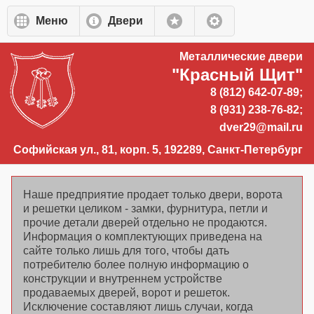
Перейти к основному содержанию
Меню
Двери
Металлические двери
"Красный Щит"
8 (812) 642-07-89;
8 (931) 238-76-82;
dver29@mail.ru
Софийская ул., 81, корп. 5, 192289, Санкт-Петербург
Наше предприятие продает только двери, ворота
и решетки целиком - замки, фурнитура, петли и
прочие детали дверей отдельно не продаются.
Информация о комплектующих приведена на
сайте только лишь для того, чтобы дать
потребителю более полную информацию о
конструкции и внутреннем устройстве
продаваемых дверей, ворот и решеток.
Исключение составляют лишь случаи, когда