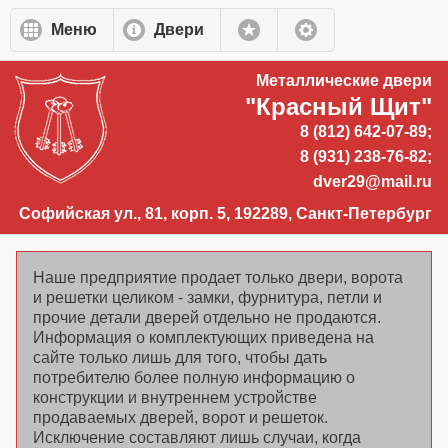
Перейти к основному содержанию
Меню
Двери
Металлические двери
"Красный Щит"
8 (812) 642-07-89;
8 (931) 238-76-82;
dver29@mail.ru
Софийская ул., 81, корп. 5, 192289, Санкт-Петербург
Наше предприятие продает только двери, ворота
и решетки целиком - замки, фурнитура, петли и
прочие детали дверей отдельно не продаются.
Информация о комплектующих приведена на
сайте только лишь для того, чтобы дать
потребителю более полную информацию о
конструкции и внутреннем устройстве
продаваемых дверей, ворот и решеток.
Исключение составляют лишь случаи, когда