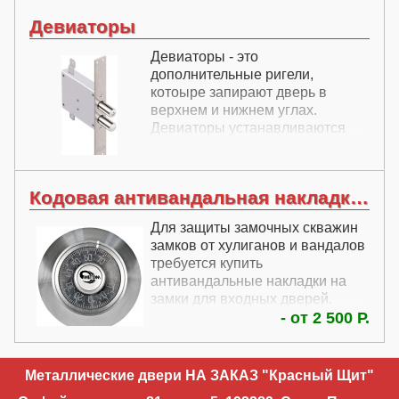
Девиаторы
Девиаторы - это
дополнительные ригели,
котоыре запирают дверь в
верхнем и нижнем углах.
Девиаторы устанавливаются
только на готовых дверях. На
наших дверях в них нет
необходимости.
Кодовая антивандальная накладка на дверь
Для защиты замочных скважин
замков от хулиганов и вандалов
требуется купить
антивандальные накладки на
замки для входных дверей.
Одним из видов такой защиты
- от 2 500 Р.
являются кодовые
антивандальные накладки.
Чтобы добраться до ключевины
Металлические двери НА ЗАКАЗ "Красный Щит"
замка входной двери,