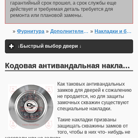
гарантийный срок прошел, а срок службы еще
действует и требуемая деталь требуется для
ремонта или плановой замены.
»
Фурнитура
»
Дополнителные детали замков
»
Накладки и бронепластины
Главная
↓Быстрый выбор двери ↓
click to expand content
Кодовая антивандальная накладка на дверь
Как таковых
антивандальных
замков для дверей
к сожалению
не продается, но для защиты
замочных скважин существуют
специальные накладки.
Такие накладки призваны
защищать скважины замков от
того, чтобы в них что- нибудь не