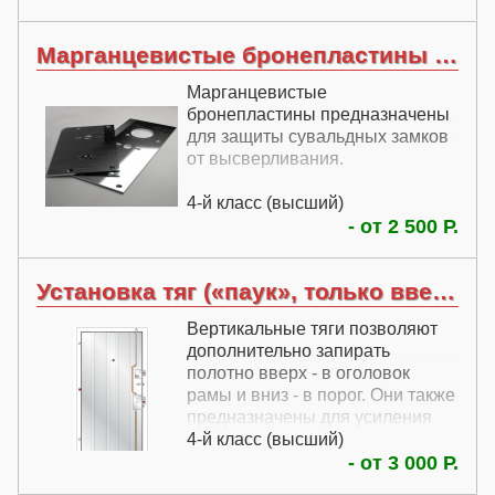
Марганцевистые бронепластины для замков
Марганцевистые
бронепластины предназначены
для защиты сувальдных замков
от высверливания.
4-й класс (высший)
- от 2 500 Р.
Установка тяг («паук», только вверх и низ)
Вертикальные тяги позволяют
дополнительно запирать
полотно вверх - в оголовок
рамы и вниз - в порог. Они также
предназначены для усиления
взломостойкости, поэтому и
4-й класс (высший)
оказались в этом разделе.
- от 3 000 Р.