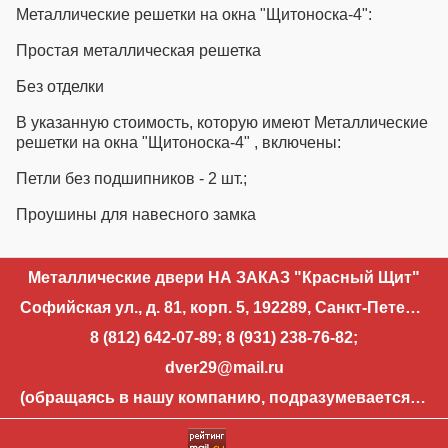
Металлические решетки на окна "Щитоноска-4":
Простая металлическая решетка
Без отделки
В указанную стоимость, которую имеют Металлические
решетки на окна "Щитоноска-4" , включены:
Петли без подшипников - 2 шт.;
Проушины для навесного замка
Металлические двери НА ЗАКАЗ "Красный Щит"
Софийская ул., д. 81, корп. 5, 192289, Санкт-Петербург
8 (812) 642-07-89
;
8 (931) 238-76-82
;
dver29@mail.ru
(обращаясь в нашу компанию, подразумевается, что вы разрешаете использовать свои контактные данные для уточнения деталей запроса и направления ответа на запрос)