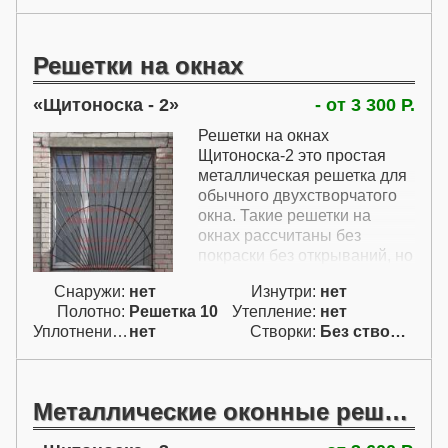
Решетки на окнах
Щитоноска - 2
- от 3 300 Р.
Решетки на окнах
Щитоноска-2 это простая
металлическая решетка для
обычного двухстворчатого
окна. Такие решетки на
окнах рассчитаны без
покраски без открываний, но
их можно сделать и
Снаружи:
нет
Изнутри:
нет
открывающимися и с
Полотно:
Решетка 10
Утепление:
нет
покрытием грунтом или
Уплотнение:
нет
Створки:
Без створок (Г)
покраской эмалью.
Металлические оконные решетки