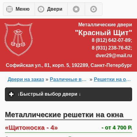
Перейти к основному содержанию
Меню
Двери
Металлические двери
"Красный Щит"
8 (812) 642-07-89;
8 (931) 238-76-82;
dver29@mail.ru
Софийская ул., 81, корп. 5, 192289, Санкт-Петербург
Двери на заказ
»
Различные виды ворот и двери-решетки
»
Решетки на окна
Главная
»
↓Быстрый выбор двери ↓
click to expand content
Металлические решетки на окна
Щитоноска - 4
- от 4 700 Р.