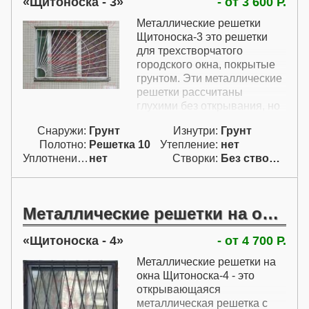
Щитоноска - 3
- от 3 600 Р.
Металлические решетки
Щитоноска-3 это решетки
для трехстворчатого
городского окна, покрытые
грунтом. Эти металлические
решетки рассчитаны
глухими без открывания, но
их можно изготовить
Снаружи:
Грунт
Изнутри:
Грунт
открывающимися.
Полотно:
Решетка 10
Утепление:
нет
Уплотнение:
нет
Створки:
Без створок (Г)
Металлические решетки на окна
Щитоноска - 4
- от 4 700 Р.
Металлические решетки на
окна Щитоноска-4 - это
открывающаяся
металлическая решетка с