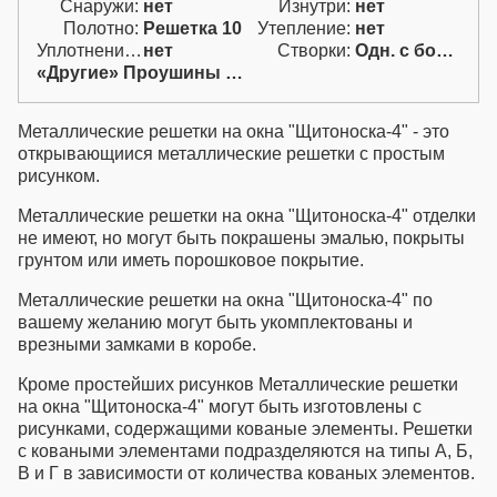
Снаружи:
нет
Изнутри:
нет
покрытием грунтом, эмалью
Полотно:
Решетка 10
Утепление:
нет
или порошковым
Уплотнение:
нет
Створки:
Одн. с бок. фрам. (АБ)
напылением. В стоимость
«Другие» Проушины для навесн.
также включены проушины
для навесного замка и две
простые петли.
Металлические решетки на окна "Щитоноска-4" - это
открывающиися металлические решетки с простым
рисунком.
Металлические решетки на окна "Щитоноска-4" отделки
не имеют, но могут быть покрашены эмалью, покрыты
грунтом или иметь порошковое покрытие.
Металлические решетки на окна "Щитоноска-4" по
вашему желанию могут быть укомплектованы и
врезными замками в коробе.
Кроме простейших рисунков Металлические решетки
на окна "Щитоноска-4" могут быть изготовлены с
рисунками, содержащими кованые элементы. Решетки
с коваными элементами подразделяются на типы А, Б,
В и Г в зависимости от количества кованых элементов.