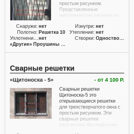
простым рисунком.
Представленные
металлические решетки на
окна ничем не покрашены,
Снаружи:
нет
Изнутри:
нет
но их можно покрыть
Полотно:
Решетка 10
Утепление:
нет
грунтом, эмалью или
Уплотнение:
нет
Створки:
Одностворчатая (А)
порошковым покрытием. В
«Другие» Проушины для навесн.
стоимость также включены
две петли и проушины для
навесного замка.
Сварные решетки
Щитоноска - 5
- от 4 100 Р.
Сварные решетки
Щитоноска-5 это
открывающиеся решетки
для трехстворчатого окна с
простым рисунком. Эти
сварные решетки
рассчитаны без покрытия,
но их можно изготовить с