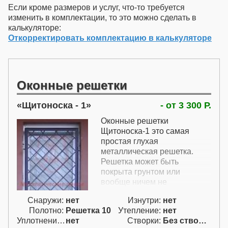
Если кроме размеров и услуг, что-то требуется
изменить в комплектации, то это можно сделать в
калькуляторе:
Откорректировать комплектацию в калькуляторе
Оконные решетки
Щитоноска - 1
- от 3 300 Р.
Оконные решетки
Щитоноска-1 это самая
простая глухая
металлическая решетка.
Решетка может быть
покрыта грунтом или
вообще ничем не
покрываться. Это вариант
Снаружи:
нет
Изнутри:
нет
глухой оконной решетки для
Полотно:
Решетка 10
Утепление:
нет
одностворчатого окна.
Уплотнение:
нет
Створки:
Без створок (Г)