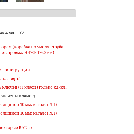
ма, см:
80
ч.: труба
 свет. проема: НИЖЕ 1920 мм)
л. конструкции
кой (кл.-кл.; кл.-верт.)
 ключей) (3 класс) (только кл.-кл.)
ключены в замок)
толщиной 10 мм; каталог №1)
толщиной 10 мм; каталог №1)
некторые RAL'ы)