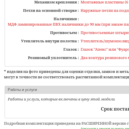
Механизм крепления :
Монтажные пластины (6 
Петли на основной створке :
Наружные петли на подш
Наличники :
МДФ ламинированные ПВХ наличники до 90 мм (при заказе па
Противосъем :
Противосъемные штыри на
Утеплитель внутри полотна :
Утеплитель/шумоизоляц
Глазок :
Глазок "Апекс" или "Фуар
Резиновый уплотнитель :
Два контура резинового
* изделия на фото приведены для оценки отделки, замков и мет
могут в точности не соответствовать рассчитанной комплектац
Работы и услуги
Работы и услуги, которые включены в цену этой модели
Срок поста
Подробная комплектация приведена на РАСШИРЕННОЙ версии с
(указаны сроки и цена дв