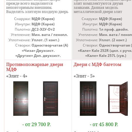
прежде всего выделяются
элит комплектуются двумя
неповторимым внешним.
замками. Данная модель
Выделить элитную входную дверь
металлической двери элит
для квартиры из ряда других
укомплектована двумя замками
Снаружи:
МДФ (Корея)
Снаружи:
МДФ (Корея)
дверей позволяют панели МДФ
европейской фирмы Kale. Kale - 
индивидуального изготовления.
Изнутри:
МДФ (Корея)
мощные и крепкие замки, котор
Изнутри:
МДФ (Корея)
Панели для дверей эксклюзив
делают эту стальную дверь эли
Полотно:
ДС2-Э2У-От2
Полотно:
1л проф. двойн.
можно изготовить с любой
по-настоящему взломостойкой.
Утепление:
Мин. вата / пенопл.
Утепление:
Мин. вата / пеноп
расцветкой и рисунком
Дверь элит оснащена двумя
Уплотнение:
Уплот. (1 конт.)
Уплотнение:
Уплот. (2 конт.)
фрезеровки. При этом можно
контурами уплотнения и облад
сделать либо элитную дверь в
превосходной тепло- и
Створки:
Одностворчатая (А)
Створки:
Одностворчатая (
квартиру, которая больше в
звукоизоляцией.
«Чиза» Двухсист.
«Кале» Kale 252R (цил. с ручк.
природе ни у кого не встречается,
«Другие» Доп. двухсист.
«Кале» Kale 257L (сув.)
либо повторить дверь, которую вы
уже у кого видели и она вам очень
Противопожарные двери
Двери с МДФ багетом
сильно понравилась.
МДФ
Элит - 4
Элит - 5
- от 29 700 Р.
- от 45 800 Р.