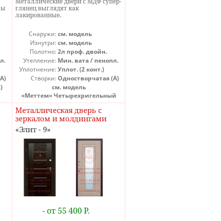
Металлические двери с МДФ супер-
бы
глянец выглядят как
лакированные.
Снаружи:
см. модель
Изнутри:
см. модель
Полотно:
2л проф. двойн.
л.
Утепление:
Мин. вата / пенопл.
Уплотнение:
Уплот. (2 конт.)
А)
Створки:
Одностворчатая (А)
)
см. модель
«Меттем» Четырехригельный
Металлическая дверь с
зеркалом и молдингами
Элит - 9
- от 55 400 Р.