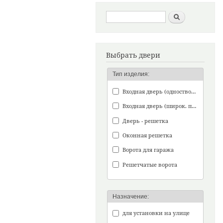
Форма поиска
Найти
Выбрать двери
Тип изделия:
Входная дверь (одностворч.)
Входная дверь (широк. проем)
Дверь - решетка
Оконная решетка
Ворота для гаража
Решетчатые ворота
Назначение:
для установки на улице