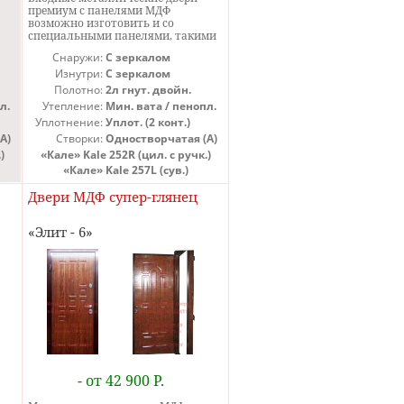
премиум с панелями МДФ
возможно изготовить и со
специальными панелями, такими
как панель с зеркалом или панель
Снаружи:
С зеркалом
это
МДФ с молдингами. Молдинги на
ые
входных дверях премиум класса
Изнутри:
С зеркалом
т
представляют собой
Полотно:
2л гнут. двойн.
хромированные металлические
л.
Утепление:
Мин. вата / пенопл.
элементы, встроенные в панель.
Уплотнение:
Уплот. (2 конт.)
ает
Молдинги на металлических
дверях премиум могут быть
А)
Створки:
Одностворчатая (А)
различной формы и размеров;
)
«Кале» Kale 252R (цил. с ручк.)
могут быть расположены в
«Кале» Kale 257L (сув.)
различных местах панели.
Металлические двери премиум
Двери МДФ супер-глянец
класса могут быть с панелями с
молдингами с обеих сторон, так и с
панелью только с одной, чаще
Элит - 6
всего с внутренней стороны.
- от 42 900 Р.