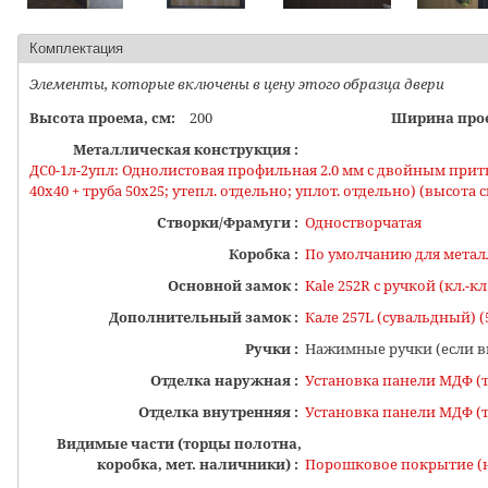
Комплектация
Элементы, которые включены в цену этого образца двери
Высота проема, см:
200
Ширина прое
Металлическая конструкция :
ДС0-1л-2упл: Однолистовая профильная 2.0 мм с двойным притвором (коробка по умол
40х40 + труба 50х25; утепл. отдельно; уплот. отдельно) (высота
Створки/Фрамуги :
Одностворчатая
Коробка :
По умолчанию для метал
Основной замок :
Kale 252R с руч
Дополнительный замок :
Кале 257L (сувальдный) (5
Ручки :
Нажимные ручки (если в
Отделка наружная :
Установка панели МДФ (
Отделка внутренняя :
Установка панели МДФ (
Видимые части (торцы полотна,
коробка, мет. наличники) :
Порошковое покрытие (