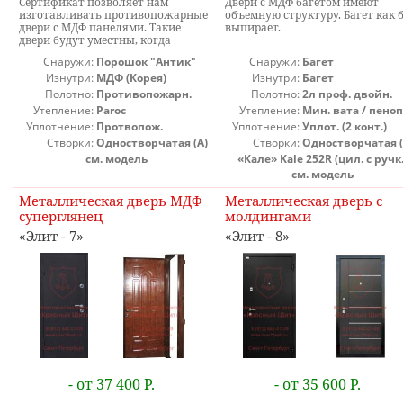
Сертификат позволяет нам
Двери с МДФ багетом имеют
изготавливать противопожарные
объемную структуру. Багет как 
двери с МДФ панелями. Такие
выпирает.
двери будут уместны, когда
требуются красивые
Снаружи:
Порошок "Антик"
Снаружи:
Багет
противопожарные двери.
Противопожарные
Изнутри:
МДФ (Корея)
Изнутри:
Багет
ламинированные двери могут
Полотно:
Противопожарн.
Полотно:
2л проф. двойн.
быть с различными оттенками
Утепление:
Paroc
Утепление:
Мин. вата / пеноп
ценных пород древесины. На
Уплотнение:
Протвопож.
Уплотнение:
Уплот. (2 конт.)
панелях МДФ можно сделать
фрезеровку, поэтому такие
Створки:
Одностворчатая (А)
Створки:
Одностворчатая (
противопожарные двери могут
см. модель
«Кале» Kale 252R (цил. с ручк.
быть филенчатыми.
см. модель
Противопожарные двери с МДФ
панелями, предлагаемые на этой
Металлическая дверь МДФ
Металлическая дверь с
странице, снаружи покрыты
суперглянец
молдингами
порошковым покрытием антик, но
можно и снаружи установить
Элит - 7
Элит - 8
панель МДФ. Ламинированные
противопожарные металлические
двери устанавливают только
внутри помещений, поэтому во
влагостойкой панели МДФ нет
необходимости. Шпонированые
противопожарные двери мы не
изготавливаем, так как и даже с
панелями МДФ с полимерной
пленкой противопожарные двери
запрашиваются не очень часто. Но
вы можете сами приобрести у
- от 37 400 Р.
- от 35 600 Р.
производителя шпонированных