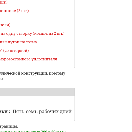
шт.)
ипнике (3 шт.)
нели)
 одну створку (компл. из 2 шт.)
ия внутри полотна
о" (со шторкой)
 морозостойкого уплотнителя
аллической конструкции, поэтому
ии
вки :
Пять-семь рабочих дней
траницы.
ери элит для проема 200 x 80 см на