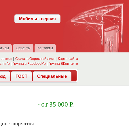
Мобильн. версия
ативы
Объекты
Контакты
 замков
Скачать Опросный лист
Карта сайта
ramm'е
|
Группа в Facebook'е
|
Группа ВКонтакте
езд
ГОСТ
Специальные
- от 35 000 Р.
дностворчатая