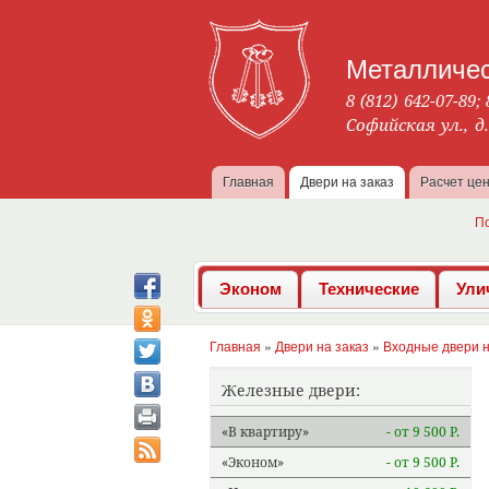
Металличес
8 (812) 642-07-89;
Софийская ул., д
Главная
Двери на заказ
Расчет це
Главное меню
П
Эконом
Технические
Ули
Главная
»
Двери на заказ
»
Входные двери н
Вы здесь
Железные двери:
В квартиру
- от 9 500 Р.
Эконом
- от 9 500 Р.