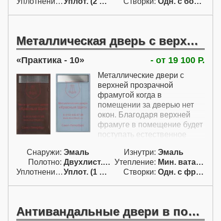
Уплотнение:
Уплот. (2 конт.)
Створки:
Одн. с бок. фрам. (АБ)
выглядит. Кроме этого, такая
стальная дверь для
парадного входа очень
хорошо утеплена. От
Металлическая дверь с верхней прозрачной фрамугой
сквозняков подъезд будет
защищен двумя контурами
Практика - 10
- от 19 100 Р.
уплотнения. Парадные
стальные двери этой модели
Металлические двери с
предназначены для
верхней прозрачной
установки домофона,
фрамугой когда в
поэтому отдельного замка не
помещении за дверью нет
имеют.
окон. Благодаря верхней
фрамуге в помещение будет
поступать естественное
освещение.
Снаружи:
Эмаль
Изнутри:
Эмаль
Полотно:
Двухлист. проф.
Утепление:
Мин. вата / пенопл.
Уплотнение:
Уплот. (1 конт.)
Створки:
Одн. с фрам. сбок. и сверх. (АБВ)
Антивандальные двери в подъезд