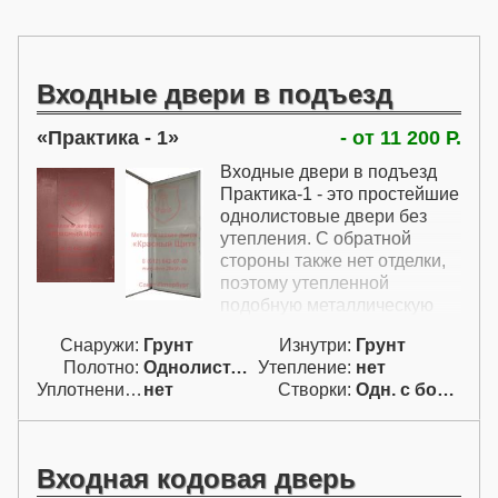
Входные двери в подъезд
Практика - 1
- от 11 200 Р.
Входные двери в подъезд
Практика-1 - это простейшие
однолистовые двери без
утепления. С обратной
стороны также нет отделки,
поэтому утепленной
подобную металлическую
дверь в подъезд не сделать.
Снаружи:
Грунт
Изнутри:
Грунт
Такая железная дверь в
Полотно:
Однолист. гнут.
Утепление:
нет
подъезд подойдет для
Уплотнение:
нет
Створки:
Одн. с бок. фрам. (АБ)
холодных подъездов для тех
случаев, где не требуется
утепленная дверь. Эти
входные двери в подъезд в
Входная кодовая дверь
многоквартирный дом