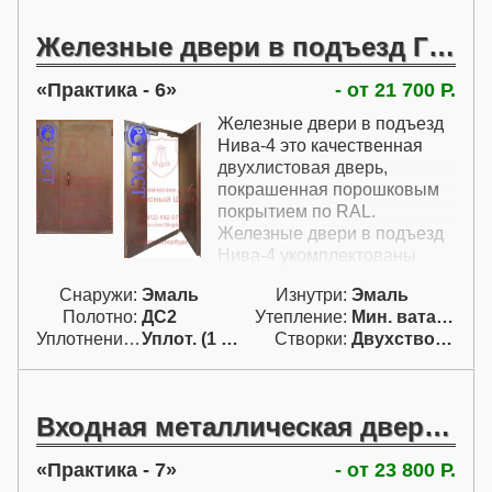
коробки и цена двери будет
замка и доводчика,
выше.
утеплитель минеральная
Железные двери в подъезд ГОСТ
вата ursa или rockwel или
isover, ручка-скоба, е-
Практика - 6
- от 21 700 Р.
уплотнитель - 1 контур
Железные двери в подъезд
Нива-4 это качественная
двухлистовая дверь,
покрашенная порошковым
покрытием по RAL.
Железные двери в подъезд
Нива-4 укомплектованы
четырьмя петлями с
Снаружи:
Эмаль
Изнутри:
Эмаль
подшипниками, накладная
Полотно:
ДС2
Утепление:
Мин. вата / пенопл.
плоская задвижка 2 шт,
Уплотнение:
Уплот. (1 конт.)
Створки:
Двухстворчатая (Д)
утеплитель минеральная
вата ursa или rockwel или
isover, ручка-скоба, е-
уплотнитель - 1 контур
Входная металлическая дверь в подъезд
Практика - 7
- от 23 800 Р.