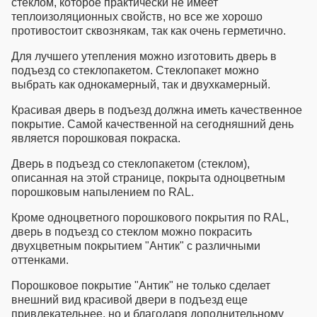
очень хорошо подойдет для
стеклом
, которое практически не имеет
ресторана, кафе, подъезда
теплоизоляционных свойств, но все же хорошо
или другого общественного
противостоит сквознякам, так как очень герметично.
помещения. Вообще эта
Для лучшего утепления можно изготовить
дверь в
модель главным образом
подъезд со стеклопакетом
. Стеклопакет можно
предназначена для
выбрать как однокамерный, так и двухкамерный.
подъезда, поэтому замок в
цену не включали, но его
Красивая дверь в подъезд
должна иметь качественное
всегда можно добавить.
покрытие. Самой качественной на сегодняшний день
Дверь рассчитана на
является порошковая покраска.
средний размер по
больнице: ширину 1200 мм и
Дверь в подъезд со стеклопакетом
(стеклом),
высоту 2050 мм. Если
описанная на этой странице, покрыта одноцветным
требуется, то можно
порошковым напылением по RAL.
изготовить изделие и
больших размеров,
Кроме одноцветного порошкового покрытия по RAL,
например высотой 2500 мм,
дверь в подъезд со стеклом
можно покрасить
но при этом цена
двухцветным покрытием "Антик" с различными
пропорционально
оттенками.
увеличится.
Порошковое покрытие "Антик" не только сделает
внешний вид
красивой двери в подъезд
еще
привлекательнее, но и благодаря дополнительному