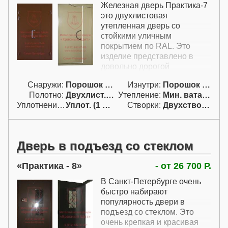
Железная дверь Практика-7
это двухлистовая
утепленная дверь со
стойкими уличным
покрытием по RAL. Это
изделие представлено в
довольно дорогой
комплектации с ручками-
Снаружи:
Порошок RAL
Изнутри:
Порошок RAL
бананами и петлями на
Полотно:
Двухлист. проф.
Утепление:
Мин. вата / пенопл.
подшипниках на основной
Уплотнение:
Уплот. (1 конт.)
Створки:
Двухстворчатая (Д)
створке. Такая железная
дверь может быть
покрашена в любой цвет по
каталогу RAL.
Дверь в подъезд со стеклом
Практика - 8
- от 26 700 Р.
В Санкт-Петербурге очень
быстро набирают
популярность двери в
подъезд со стеклом. Это
очень крепкая и красивая