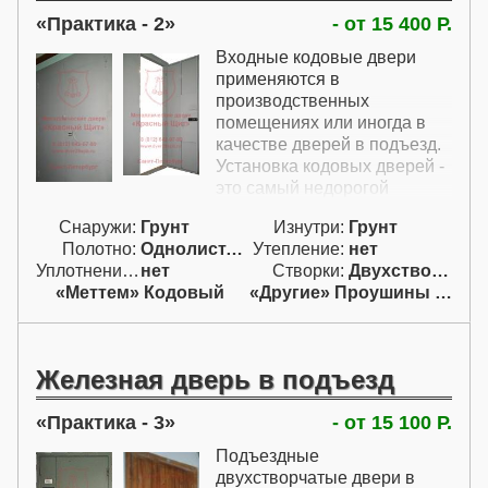
представлены в самом
Практика - 2
- от 15 400 Р.
недорогом варианте с одной
открывающейся створкой и
Входные кодовые двери
глухой боковой фрамугой.
применяются в
Также возможно
производственных
изготовление металлических
помещениях или иногда в
дверей в подъезд и с двумя
качестве дверей в подъезд.
открывающимися
Установка кодовых дверей -
створками, но дверь
это самый недорогой
получится несколько
вариант дверей, для
дороже.
Снаружи:
Грунт
Изнутри:
Грунт
которых требуется базовый
Полотно:
Однолист. проф.
Утепление:
нет
контроль доступа. Двери в
Уплотнение:
нет
Створки:
Двухстворчатая (Д)
подъезд с кодовым замком
«Меттем» Кодовый
«Другие» Проушины для навесн.
хотя уже и не так
популярны, но все же очень
часто встречаются.
Металлическая дверь с
Железная дверь в подъезд
кодовым замком очень
просто настраивается -
Практика - 3
- от 15 100 Р.
сменить код не составит
труда даже
Подъездные
неподготовленному
двухстворчатые двери в