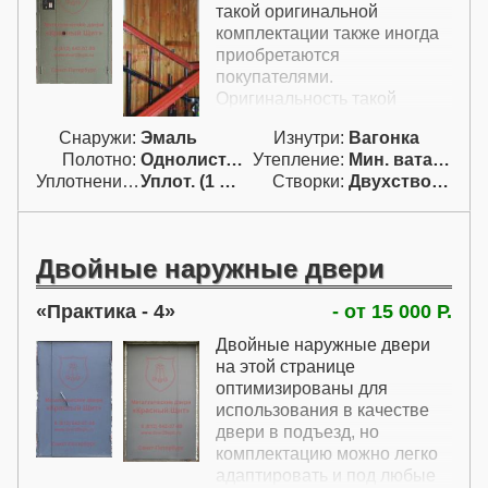
человеку.
такой оригинальной
комплектации также иногда
приобретаются
покупателями.
Оригинальность такой
подъездной металлической
Снаружи:
Эмаль
Изнутри:
Вагонка
двери объясняется вагонкой
Полотно:
Однолист. проф.
Утепление:
Мин. вата / пенопл.
с внутренней стороны. Такое
Уплотнение:
Уплот. (1 конт.)
Створки:
Двухстворчатая (Д)
решение вполне
оправданно, когда требуется
максимально теплая
входная подъездная дверь
Двойные наружные двери
за минимальные деньги.
Стальную подъездную дверь
Практика - 4
- от 15 000 Р.
с вагонкой с внутренней
стороны можно сделать
Двойные наружные двери
однолистовой и при этом
на этой странице
очень теплой - вагонка
оптимизированы для
практически не обмерзает и
использования в качестве
служит дополнительной
двери в подъезд, но
теплоизоляцией.
комплектацию можно легко
адаптировать и под любые