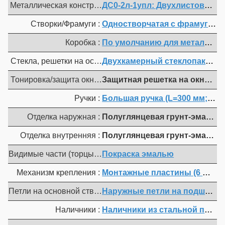
Металлическая конструкция :
ДС0-2л-1упл: Двухлистовая пр
Створки/Фрамуги :
Одностворчатая с фрамугой с
Коробка :
По умолчанию для металл. ко
Стекла, решетки на осн. створке :
Двухкамерный стеклопакет до
Тонировка/защита окна на осн. створке :
Защитная решетка на окно двер
Ручки :
Большая ручка (L=300 мм; 450 
Отделка наружная :
Полуглянцевая грунт-эмаль (ц
Отделка внутренняя :
Полуглянцевая грунт-эмаль (ц
Видимые части (торцы полотна, коробка, мет. наличники) 
Покраска эмалью
Механизм крепления :
Монтажные пластины (6 шт.)
Петли на основной створке :
Наружные петли на подшипнике
Наличники :
Наличники из стальной полос