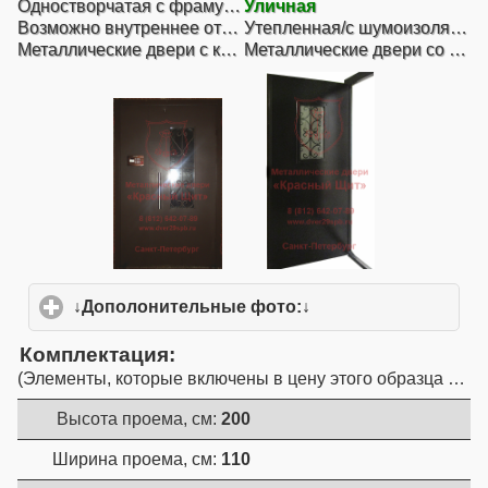
Одностворчатая с фрамугой сбоку
Уличная
Возможно внутреннее открывание
Утепленная/с шумоизоляцией (1 контур)
Металлические двери с ковкой
Металлические двери со стеклом (стеклопакетом)
↓Дополонительные фото:↓
click to expand conte
Комплектация
Элементы, которые включены в цену этого образца двер
Высота проема, см:
200
Ширина проема, см:
110