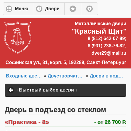
Перейти к основному содержанию
Меню
Двери
Металлические двери
"Красный Щит"
8 (812) 642-07-89;
8 (931) 238-76-82;
dver29@mail.ru
Софийская ул., 81, корп. 5, 192289, Санкт-Петербург
Входные двери на заказ
»
Двустворчатые распашные двери
»
Двери в подъезд с домофоном
Главная
»
Двери на заказ
»
↓Быстрый выбор двери ↓
click to expand content
Дверь в подъезд со стеклом
Практика - 8
- от 26 700 Р.