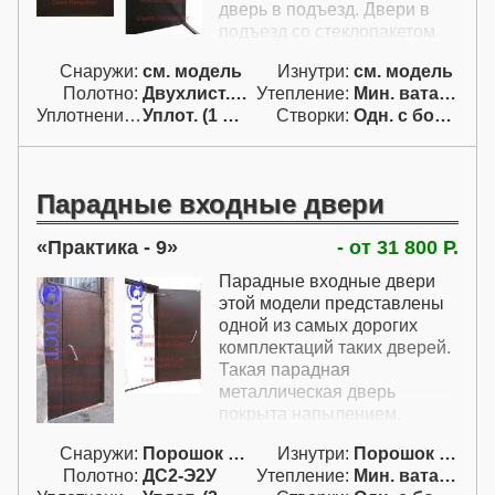
дверь в подъезд. Двери в
подъезд со стеклопакетом
практически всегда
Снаружи:
см. модель
Изнутри:
см. модель
оснащаются решеткой для
Полотно:
Двухлист. проф.
Утепление:
Мин. вата / пенопл.
того, чтобы было не
Уплотнение:
Уплот. (1 конт.)
Створки:
Одн. с бок. фрам. (АБ)
добраться до кнопки
домофона. Дверь в подъезд
со стеклом или
стеклопакетом может быть
Парадные входные двери
как максимально
утепленной, так и с базовым
Практика - 9
- от 31 800 Р.
утеплением.
Парадные входные двери
этой модели представлены
одной из самых дорогих
комплектаций таких дверей.
Такая парадная
металлическая дверь
покрыта напылением,
которое отличается
Снаружи:
Порошок "Антик"
Изнутри:
Порошок "Антик"
стойкостью к уличным
Полотно:
ДС2-Э2У
Утепление:
Мин. вата / пенопл.
условиям и превосходно