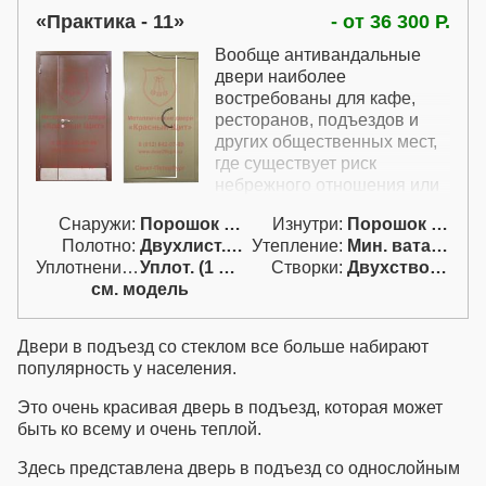
Практика - 11
- от 36 300 Р.
Вообще антивандальные
двери наиболее
востребованы для кафе,
ресторанов, подъездов и
других общественных мест,
где существует риск
небрежного отношения или
хулиганских действий. Эта
Снаружи:
Порошок RAL
Изнутри:
Порошок RAL
антивандальная дверь
Полотно:
Двухлист. проф.
Утепление:
Мин. вата / пенопл.
защищена от рисунков на
Уплотнение:
Уплот. (1 конт.)
Створки:
Двухстворчатая (Д)
поверхности с помощью
см. модель
покрытия Антиграффити; от
механических и других
повреждений низа полотна и
Двери в подъезд со стеклом
все больше набирают
порога, а также довольно
популярность у населения.
устойчива к царапинам
благодаря особо
Это очень
красивая дверь в подъезд
, которая может
износостойкому покрытию.
быть ко всему и очень теплой.
Благодаря этим
мероприятиям эта дверь
Здесь представлена
дверь в подъезд со однослойным