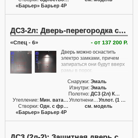
«Барьер» Барьер 4Р
ДС3-2л: Дверь-перегородка с электро замками
Спец - 6
- от 137 200 Р.
Дверь можно оснастить
электро замками, причем
запираться они будут вверх
рамы в порог.
Снаружи:
Эмаль
Изнутри:
Эмаль
Полотно:
ДС3 (2л) Класс I
Утепление:
Мин. вата / пенопл.
Уплотнение:
Уплот. (1 конт.)
Створки:
Одн. с фрам. сбок. и сверх. (АБВ)
см. модель
«Барьер» Барьер 4Р
ДС3 (2л-2): Защитная дверь с внутренними петлями и двойным притвором