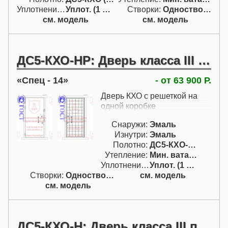
дверью. Решетка
Уплотнение:
Уплот. (1 конт.)
Створки:
Одностворчатая (А)
открывается также наружу,
см. модель
см. модель
как и дверь.
ДС5-КХО-НР: Дверь класса III по ГОСТ Р с решеткой с наружными петлями
Спец - 14
- от 63 900 Р.
Дверь КХО с решеткой на
одной коробке
Снаружи:
Эмаль
Изнутри:
Эмаль
Полотно:
ДС5-КХО-НР (III)
Утепление:
Мин. вата / пенопл.
Уплотнение:
Уплот. (1 конт.)
Створки:
Одностворчатая (А)
см. модель
см. модель
ДС5-КХО-Н: Дверь класса III по ГОСТ Р БЕЗ решетки с наружными петлями