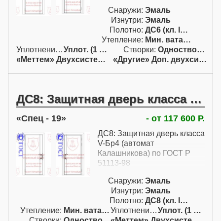
Снаружи:
Эмаль
Изнутри:
Эмаль
Полотно:
ДС6 (кл. IV; Бр4)
Утепление:
Мин. вата / пенопл.
Уплотнение:
Уплот. (1 конт.)
Створки:
Одностворчатая (А)
«Меттем» Двухсистемный
«Другие» Доп. двухсист.
ДС8: Защитная дверь класса V-Бр4 по ГОСТ Р 51113-98
Спец - 19
- от 117 600 Р.
ДС8: Защитная дверь класса
V-Бр4 (автомат
Калашникова) по ГОСТ Р
51113-98
Снаружи:
Эмаль
Изнутри:
Эмаль
Полотно:
ДС8 (кл. IV-Бр4)
Утепление:
Мин. вата / пенопл.
Уплотнение:
Уплот. (1 конт.)
Створки:
Одностворчатая (А)
«Меттем» Двухсистемный