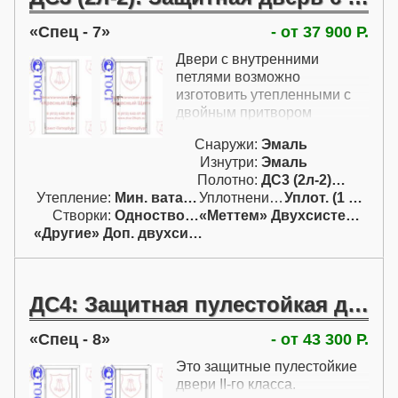
Спец - 7
- от 37 900 Р.
Двери с внутренними
петлями возможно
изготовить утепленными с
двойным притвором
Снаружи:
Эмаль
Изнутри:
Эмаль
Полотно:
ДС3 (2л-2) (кл. I)
Утепление:
Мин. вата / пенопл.
Уплотнение:
Уплот. (1 конт.)
Створки:
Одностворчатая (А)
«Меттем» Двухсистемный
«Другие» Доп. двухсист.
ДС4: Защитная пулестойкая дверь класса II по ГОСТ Р 51072-2005
Спец - 8
- от 43 300 Р.
Это защитные пулестойкие
двери II-го класса.