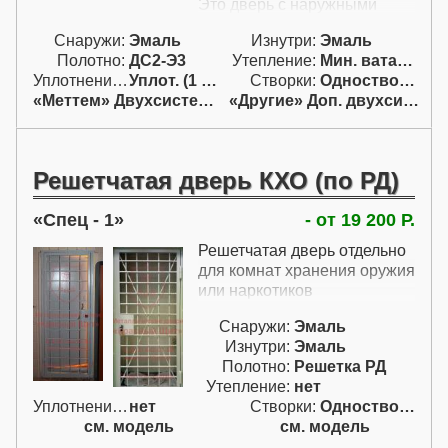
Это дверь с наружными
петлями. От других дверей
Снаружи:
Эмаль
Изнутри:
Эмаль
этого раздела эта модель
Полотно:
ДС2-Э3
Утепление:
Мин. вата / пенопл.
отличается тем, что ее
Уплотнение:
Уплот. (1 конт.)
Створки:
Одностворчатая (А)
можно изготовить в
«Меттем» Двухсистемный
«Другие» Доп. двухсист.
нескольких вариантах тепло-
и шумоизоляции.
Решетчатая дверь КХО (по РД)
Спец - 1
- от 19 200 Р.
Решетчатая дверь отдельно
для комнат хранения оружия
или наркотиков
Снаружи:
Эмаль
Изнутри:
Эмаль
Полотно:
Решетка РД
Утепление:
нет
Уплотнение:
нет
Створки:
Одностворчатая (А)
см. модель
см. модель