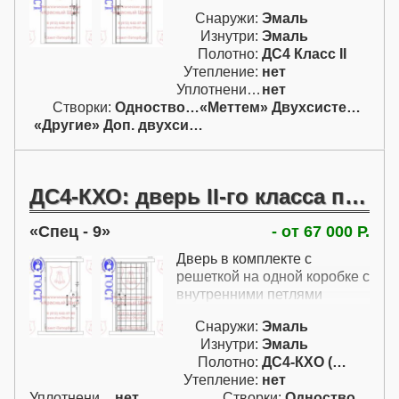
Снаружи:
Эмаль
Изнутри:
Эмаль
Полотно:
ДС4 Класс II
Утепление:
нет
Уплотнение:
нет
Створки:
Одностворчатая (А)
«Меттем» Двухсистемный
«Другие» Доп. двухсист.
ДС4-КХО: дверь II-го класса по ГОСТ Р с внутренними петлями с решеткой
Спец - 9
- от 67 000 Р.
Дверь в комплекте с
решеткой на одной коробке с
внутренними петлями
Снаружи:
Эмаль
Изнутри:
Эмаль
Полотно:
ДС4-КХО (кл. II)
Утепление:
нет
Уплотнение:
нет
Створки:
Одностворчатая (А)