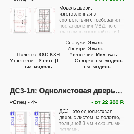
Модель двери,
изготовленная в
соответствии с требования
постановления МВД, но с
классом взломостойкости I.
Снаружи:
Эмаль
Изнутри:
Эмаль
Полотно:
КХО-КХН
Утепление:
Мин. вата / пенопл.
Уплотнение:
Уплот. (1 конт.)
Створки:
см. модель
см. модель
см. модель
ДС3-1л: Однолистовая дверь 3мм со скрытыми петлями
Спец - 4
- от 32 300 Р.
ДС3 - это однолистовая
дверь с листом на полотне,
толщиной 3 мм и скрытыми
петлями.