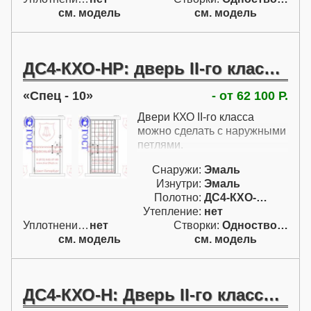
см. модель
см. модель
ДС4-КХО-НР: дверь II-го класса по ГОСТ Р с решеткой с наружными петлями
Спец - 10
- от 62 100 Р.
Двери КХО II-го класса
можно сделать с наружными
петлями.
Снаружи:
Эмаль
Изнутри:
Эмаль
Полотно:
ДС4-КХО-НР (II)
Утепление:
нет
Уплотнение:
нет
Створки:
Одностворчатая (А)
см. модель
см. модель
ДС4-КХО-Н: Дверь II-го класса по ГОСТ Р БЕЗ решетки с наружными петлями