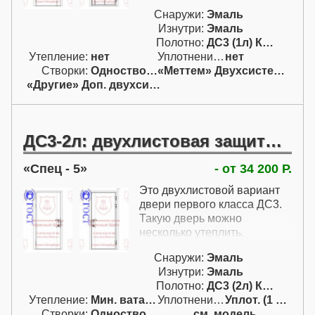
Снаружи:
Эмаль
Изнутри:
Эмаль
Полотно:
ДС3 (1л) Класс I
Утепление:
нет
Уплотнение:
нет
Створки:
Одностворчатая (А)
«Меттем» Двухсистемный
«Другие» Доп. двухсист.
ДС3-2л: двухлистовая защитная дверь первого класса
Спец - 5
- от 34 200 Р.
Это двухлистовой вариант
двери первого класса ДС3.
Такую дверь можно
несколько утеплить.
Снаружи:
Эмаль
Изнутри:
Эмаль
Полотно:
ДС3 (2л) Класс I
Утепление:
Мин. вата / пенопл.
Уплотнение:
Уплот. (1 конт.)
Створки:
Одностворчатая (А)
см. модель