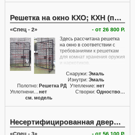
Решетка на окно КХО; КХН (по РД)
Спец - 2
- от 26 800 Р.
Здесь рассчитана решетка
на окно в соответствии с
требованиями к решеткам
для комнат хранения оружия
и наркотиков.
Снаружи:
Эмаль
Изнутри:
Эмаль
Полотно:
Решетка РД
Утепление:
нет
Уплотнение:
нет
Створки:
Одностворчатая (А)
см. модель
Несертифицированная дверь КХО с решеткой
Спец - 3
- от 56 100 Р.