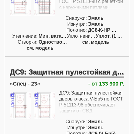
ГОСТ Р 51113-98 с решеткой
с наружными петлями
Снаружи:
Эмаль
Изнутри:
Эмаль
Полотно:
ДС8-К-НР (IV-Бр4)
Утепление:
Мин. вата / пенопл.
Уплотнение:
Уплот. (1 конт.)
Створки:
Одностворчатая (А)
см. модель
см. модель
ДС9: Защитная пулестойкая дверь класса V-Бр5 по ГОСТ Р 51113-98
Спец - 23
- от 133 900 Р.
ДС9: Защитная пулестойкая
дверь класса V-Бр5 по ГОСТ
Р 51113-98 обеспечивает
защиту от СВД.
Снаружи:
Эмаль
Изнутри:
Эмаль
Полотно:
ДС9 (V-Бр5)