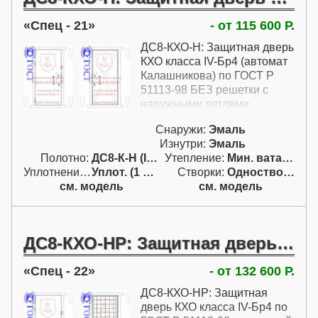
Спец - 21
- от 115 600 Р.
ДС8-КХО-Н: Защитная дверь
КХО класса IV-Бр4 (автомат
Калашникова) по ГОСТ Р
51113-98 БЕЗ решетки с
наружными петлями
Снаружи:
Эмаль
Изнутри:
Эмаль
Полотно:
ДС8-К-Н (IV-Бр4)
Утепление:
Мин. вата / пенопл.
Уплотнение:
Уплот. (1 конт.)
Створки:
Одностворчатая (А)
см. модель
см. модель
ДС8-КХО-НР: Защитная дверь КХО класса IV-Бр4 по ГОСТ Р 51113-98 с решеткой с наружными петлями
Спец - 22
- от 132 600 Р.
ДС8-КХО-НР: Защитная
дверь КХО класса IV-Бр4 по