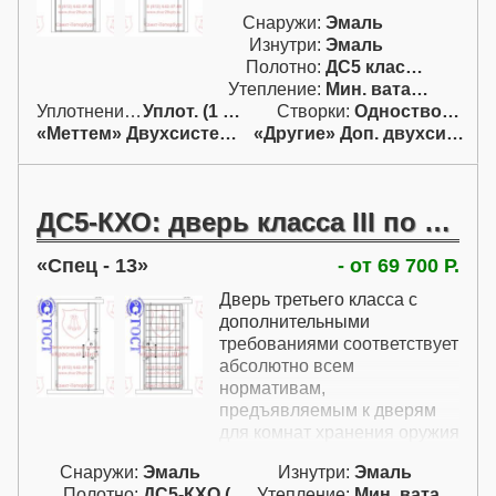
Снаружи:
Эмаль
Изнутри:
Эмаль
Полотно:
ДС5 класса III
Утепление:
Мин. вата / пенопл.
Уплотнение:
Уплот. (1 конт.)
Створки:
Одностворчатая (А)
«Меттем» Двухсистемный
«Другие» Доп. двухсист.
ДС5-КХО: дверь класса III по ГОСТ Р с решеткой с внутренними петлями
Спец - 13
- от 69 700 Р.
Дверь третьего класса с
дополнительными
требованиями соответствует
абсолютно всем
нормативам,
предъявляемым к дверям
для комнат хранения оружия
(КХО). В цену включена
Снаружи:
Эмаль
Изнутри:
Эмаль
решетка на одной коробке с
Полотно:
ДС5-КХО (кл. III)
Утепление:
Мин. вата / пенопл.