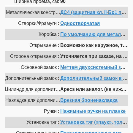
Ширина проема, см:
90
Металлическая конструкция :
ДС4 (защитная кл. II-Бр1 по ГО
Створки/Фрамуги :
Одностворчатая
Коробка :
По умолчанию для металл. ко
Открывание :
Возможно как наружное, так 
Сторона открывания :
Уточняется при заказе, на цен
Основной замок :
Меттем двухсистемный зв13 173.0
Дополнительный замок :
Дополнительный замок в состав
Цилиндр для дополнительного замка :
Apecs или аналог. (не ниже 3-г
Накладка для дополнительного замка :
Врезная броненакладка
Ручки :
Нажимные ручки на планке
Установка тяг :
Установка тяг («паук», только 