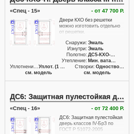
Спец - 15
- от 47 700 Р.
Двери КХО без решетки
можно изготовить отдельно
от решетки.
Снаружи:
Эмаль
Изнутри:
Эмаль
Полотно:
ДС5-КХО-Н (III)
Утепление:
Мин. вата / пенопл.
Уплотнение:
Уплот. (1 конт.)
Створки:
Одностворчатая (А)
см. модель
см. модель
ДС6: Защитная пулестойкая дверь классов IV-Бр3 по ГОСТ Р 51072-2005
Спец - 16
- от 72 400 Р.
ДС6: Защитная пулестойкая
дверь классов IV-Бр3 по
ГОСТ Р 51072-2005