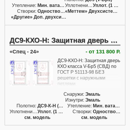
Утепление:
Мин. вата / пенопл.
Уплотнение:
Уплот. (1 конт.)
Створки:
Одностворчатая (А)
«Меттем» Двухсистемный
«Другие» Доп. двухсист.
ДС9-КХО-Н: Защитная дверь КХО класса V-Бр5 по ГОСТ Р 51113-98 БЕЗ решетки с наружными петлями
Спец - 24
- от 131 800 Р.
ДС9-КХО-Н: Защитная дверь
КХО класса V-Бр5 (СВД) по
ГОСТ Р 51113-98 БЕЗ
решетки с наружными
петлями
Снаружи:
Эмаль
Изнутри:
Эмаль
Полотно:
ДС9-К-Н (V-Бр5)
Утепление:
Мин. вата / пенопл.
Уплотнение:
Уплот. (1 конт.)
Створки:
Одностворчатая (А)
см. модель
см. модель