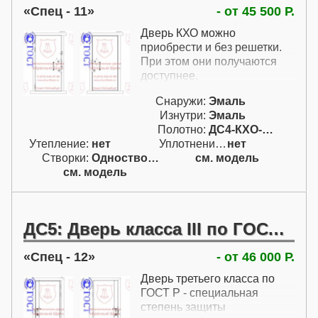
Спец - 11
- от 45 500 Р.
Дверь КХО можно
приобрести и без решетки.
При этом они получаются
доступнее.
Снаружи:
Эмаль
Изнутри:
Эмаль
Полотно:
ДС4-КХО-Н (II)
Утепление:
нет
Уплотнение:
нет
Створки:
Одностворчатая (А)
см. модель
см. модель
ДС5: Дверь класса III по ГОСТ Р 51072
Спец - 12
- от 46 000 Р.
Дверь третьего класса по
ГОСТ Р - специальная
степень защиты