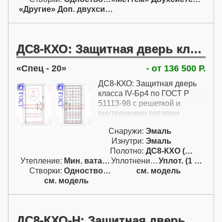
«Другие» Доп. двухсист.
ДС8-КХО: Защитная дверь класса IV-Бр4 по ГОСТ Р 51113-98 с решеткой и внутренними петлями
Спец - 20
- от 136 500 Р.
ДС8-КХО: Защитная дверь
класса IV-Бр4 по ГОСТ Р
51113-98 с решеткой и
внутренними петлями
Снаружи:
Эмаль
Изнутри:
Эмаль
Полотно:
ДС8-КХО (IV-Бр4)
Утепление:
Мин. вата / пенопл.
Уплотнение:
Уплот. (1 конт.)
Створки:
Одностворчатая (А)
см. модель
см. модель
ДС8-КХО-Н: Защитная дверь КХО класса IV-Бр4 по ГОСТ Р 51113-98 БЕЗ решетки с наружными петлями