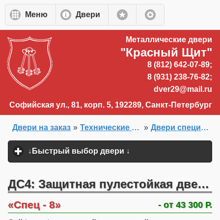
Перейти к основному содержанию
Меню
Двери
Металлические двери
"Красный Щит"
8 (812) 642-07-89;
8 (931) 238-76-82;
dver29@mail.ru
Софийская ул., 81, корп. 5, 192289, Санкт-Петербург
Двери на заказ
»
Технические двери, белые двери и двери внутреннего открывания
»
Двери специального назначения
Главная
»
↓Быстрый выбор двери ↓
click to expand content
ДС4: Защитная пулестойкая дверь класса II по ГОСТ Р 51072-2005
Спец - 8
- от 43 300 Р.